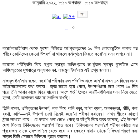
জানুয়ারি ২০২২, ৮:১০ অপরাহ্ন | ৮:১০ অপরাহ্ন
|
০
করো’নাভাই’রাস থেকে সুরক্ষা নিশ্চিতে আ’ক্রান্তদের ১০ দিন কোয়ারেন্টিনে থাকার পর
শরীরে কোভিডের কোনো উপসর্গ না থাকলে কর্মস্থলে ফিরতে করো’না সনদ লাগবে না।
করো’না পরিস্থিতি নিয়ে দুপুরে স্বাস্থ্য অধিদপ্তরে ভা’র্চুয়াল স্বাস্থ্য বুলেটিনে এসে
অধিদপ্তরের মুখপাত্র অধ্যাপক ডা. নাজমুল ইস’লাম এই তথ্য জানান।
নাজমুল ইস’লাম বলেন, করো’না পরীক্ষার ফল পজিটিভ এলে আম’রা এখন ১০ দিনের জন্য
আইসোলেশনের কথা বলবো। জ্বর ভালো হয়ে গেলে, উপসর্গগুলো চলে গেলে ১০ দিন
পরে তিনি আবার কাজে ফিরে যাবেন। আগে শর্ত হিসেবে আরটি-পিসিআর সনদ নিয়ে যেতে
হতো, সেটি আপাতত আম’রা স্থগিত রাখছি।
তিনি বলেন, ওমিক্রনের উপসর্গ, নাক দিয়ে পানি পড়া, মা’থা ব্যথা, অবসন্নতা, হাঁচি, গলা
ব্যথা, কাশি—এই উপসর্গ দেখা দিলেই করো’না পরীক্ষা করাবেন। এখন শীতের কারণে
ঠান্ডা লাগতে পারে। যে কারণে গলা ভেঙে গেছে বা কাঁপুনি দিয়ে জ্বর আসছে, এই উপসর্গ
দেখা দিলেও চিকিৎসকের পরাম’র্শ নিতে হবে। চিকিৎসকের পরাম’র্শে পরীক্ষা করিয়ে যার
প্রয়োজন তাকে হাসপাতা’লে যেতে হবে, যার ক্ষেত্রে বাসায় থেকে চিকিৎসা গ্রহণ করা
সম্ভব তিনি সেভাবে চিকিৎসা গ্রহণ করবেন।