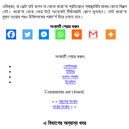
ওমিক্রন, বা ডেল্টা যাই বলেন না কেনো করো’না প্রতিরোধে স্বাস্থ্যবিধি মানার কেনো বিকল্প
নেই। করো’না থেকে সেরে উঠে অনেকেই দীর্ঘমেয়াদি রোগে ভুগছেন। তাই করো’না
মুক্ত হওয়ার পরও চিকিৎসকের পরাম’র্শ দিয়ে চলতে হবে।
সংবাদটি শেয়ার করুন
সংবাদটি শেয়ার করুন:
ফেইসবুক
টুইটার
গুগল প্লাস
ইমেইল
Comments are closed.
« «
আগের সংবাদ
পরের সংবাদ
» »
এ বিভাগের অন্যান্য খবর