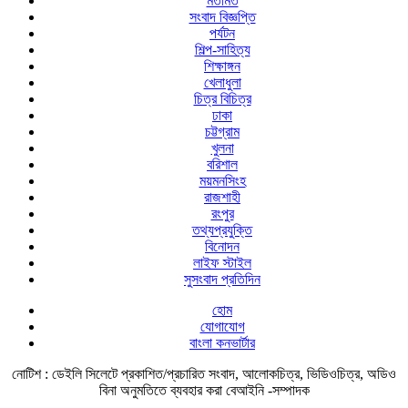
মতামত
সংবাদ বিজ্ঞপ্তি
পর্যটন
শিল্প-সাহিত্য
শিক্ষাঙ্গন
খেলাধুলা
চিত্র বিচিত্র
ঢাকা
চট্টগ্রাম
খুলনা
বরিশাল
ময়মনসিংহ
রাজশাহী
রংপুর
তথ্যপ্রযুক্তি
বিনোদন
লাইফ স্টাইল
সুসংবাদ প্রতিদিন
হোম
যোগাযোগ
বাংলা কনভার্টার
নোটিশ :
ডেইলি সিলেটে প্রকাশিত/প্রচারিত সংবাদ, আলোকচিত্র, ভিডিওচিত্র, অডিও
বিনা অনুমতিতে ব্যবহার করা বেআইনি -সম্পাদক