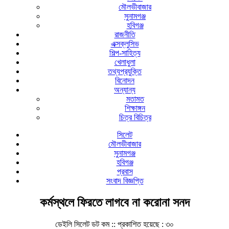
মৌলভীবাজার
সুনামগঞ্জ
হবিগঞ্জ
রাজনীতি
এক্সক্লুসিভ
শিল্প-সাহিত্য
খেলাধুলা
তথ্যপ্রযুক্তি
বিনোদন
অন্যান্য
মতামত
শিক্ষাঙ্গন
চিত্র বিচিত্র
সিলেট
মৌলভীবাজার
সুনামগঞ্জ
হবিগঞ্জ
প্রবাস
সংবাদ বিজ্ঞপ্তি
কর্মস্থলে ফিরতে লাগবে না করোনা সনদ
ডেইলি সিলেট ডট কম ::
প্রকাশিত হয়েছে : ৩০