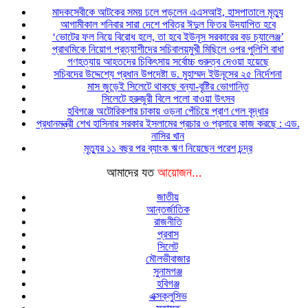
মাদকসেবীকে আটকের সময় ঢলে পড়লেন এএসআই, হাসপাতালে মৃত্যু
আগামীকাল শনিবার সারা দেশে পবিত্র ঈদুল ফিতর উদযাপিত হবে
‘ভোটের ফল নিয়ে বিরোধ হলে, তা হবে ইউনূস সরকারের বড় চ্যালেঞ্জ’
প্রাথমিকে নিয়োগ প্রত্যাশীদের সচিবালয়মুখী মিছিলে ওপর পুলিশি বাধা
গণহত্যায় আহতদের চিকিৎসায় সর্বোচ্চ গুরুত্ব দেওয়া হয়েছে
সচিবদের উদ্দেশ্যে প্রধান উপদেষ্টা ড. মুহাম্মদ ইউনূসের ২৫ নির্দেশনা
মাস জুড়েই সিলেটে থাকছে বন্যা-বৃষ্টির ভোগান্তি
সিলেটে হরুজুরী বিলে পলো বাওয়া উৎসব
হবিগঞ্জে অটোরিকশার চাকায় ওড়না পেঁচিয়ে প্রাণ গেল বৃদ্ধার
প্রধানমন্ত্রী শেখ হাসিনার সরকার ইসলামের প্রচার ও প্রসারে কাজ করছে : এড.
নাসির খান
মৃত্যুর ১১ বছর পর ব্যাংক ঋণ নিয়েছেন পরেশ চন্দ্র
আমাদের যত
আয়োজন...
জাতীয়
আন্তর্জাতিক
রাজনীতি
প্রবাস
সিলেট
মৌলভীবাজার
সুনামগঞ্জ
হবিগঞ্জ
এক্সক্লুসিভ