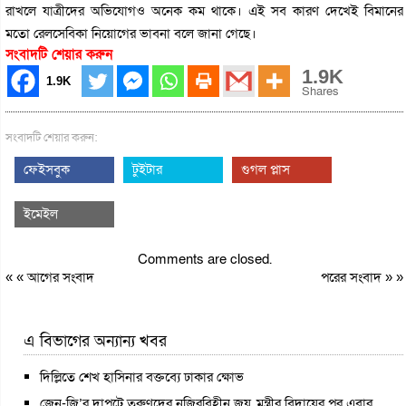
রাখলে যাত্রীদের অভিযোগও অনেক কম থাকে। এই সব কারণ দেখেই বিমানের
মতো রেলসেবিকা নিয়োগের ভাবনা বলে জানা গেছে।
সংবাদটি শেয়ার করুন
1.9K
1.9K
Shares
সংবাদটি শেয়ার করুন:
ফেইসবুক
টুইটার
গুগল প্লাস
ইমেইল
Comments are closed.
« «
আগের সংবাদ
পরের সংবাদ
» »
এ বিভাগের অন্যান্য খবর
দিল্লিতে শেখ হাসিনার বক্তব্যে ঢাকার ক্ষোভ
জেন-জি’র দাপটে তরুণদের নজিরবিহীন জয়, মন্ত্রীর বিদায়ের পর এবার