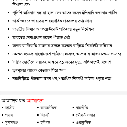
নিশানা কে?
পুলিশি অভিযান বন্ধ না হলে ফের আন্দোলনের হুঁশিয়ারি ককরোচ পার্টির
ডার্ক ওয়েবে ভারতের পারমাণবিক প্রকল্পের তথ্য ফাঁস
ভারতীয় ভিসার অ্যাপয়েন্টমেন্ট প্রক্রিয়ায় নতুন নির্দেশনা
ভারতের সেনাপ্রধান হচ্ছেন ধীরাজ শেঠ
স্বাক্ষর জালিয়াতি মামলার তদন্তে মমতার বাড়িতে সিআইডি অভিযান
৪৮০০ জনকে বাংলাদেশে পাঠানো হয়েছে, অপেক্ষায় আরও ৮৩৬: শুভেন্দু
দিল্লির হোটেলে ভয়াবহ আগুনে ২১ জনের মৃত্যু, অধিকাংশই বিদেশি
তৃণমূলের আরেক নেতাকে ঘিরে ‘মব’
নয়াদিল্লিতে পাঁচতলা ভবন ধস, শতাধিক শিক্ষার্থী আটকা পড়ার শঙ্কা
আমাদের যত
আয়োজন...
জাতীয়
আন্তর্জাতিক
রাজনীতি
প্রবাস
সিলেট
মৌলভীবাজার
সুনামগঞ্জ
হবিগঞ্জ
এক্সক্লুসিভ