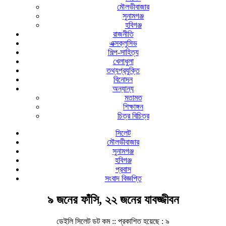
মৌলভীবাজার
সুনামগঞ্জ
হবিগঞ্জ
রাজনীতি
এক্সক্লুসিভ
শিল্প-সাহিত্য
খেলাধুলা
তথ্যপ্রযুক্তি
বিনোদন
অন্যান্য
মতামত
শিক্ষাঙ্গন
চিত্র বিচিত্র
সিলেট
মৌলভীবাজার
সুনামগঞ্জ
হবিগঞ্জ
প্রবাস
সংবাদ বিজ্ঞপ্তি
৯ জনের ফাঁসি, ২২ জনের যাবজ্জীবন
ডেইলি সিলেট ডট কম ::
প্রকাশিত হয়েছে : ৯