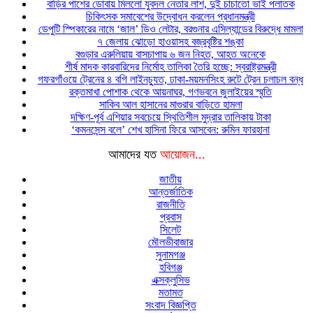
বাড়ির পাশের ডোবায় মিললো যুবদল নেতার লাশ, দুই চাচাতো ভাই পলাতক
চিকিৎসক সমাবেশের উদ্বোধন করলেন প্রধানমন্ত্রী
ডেপুটি স্পিকারের নামে ‘জাল’ ডিও লেটার, বরগুনার এসিল্যান্ডের বিরুদ্ধে মামলা
৭ জেলায় ঝোড়ো হাওয়াসহ বজ্রবৃষ্টির শঙ্কা
বগুড়ার এরুলিয়ায় বাসচাপায় ৬ জন নিহত, আহত অনেকে
শীর্ষ মাদক কারবারিদের নির্মোহ তালিকা তৈরি হচ্ছে: স্বরাষ্ট্রমন্ত্রী
গফরগাঁওয়ে ট্রেনের ৪ বগি লাইনচ্যুত, ঢাকা-ময়মনসিংহ রুটে ট্রেন চলাচল বন্ধ
রক্তমাখা পোশাক থেকে আয়নাঘর, গণভবনে জুলাইয়ের স্মৃতি
সাকিব আল হাসানের মাগুরার বাড়িতে হামলা
দক্ষিণ-পূর্ব এশিয়ার সবচেয়ে স্থিতিশীল মুদ্রার তালিকায় টাকা
‘কমনসেন্স বলে’ শেখ হাসিনা ফিরে আসবেন: রুমিন ফারহানা
আমাদের যত
আয়োজন...
জাতীয়
আন্তর্জাতিক
রাজনীতি
প্রবাস
সিলেট
মৌলভীবাজার
সুনামগঞ্জ
হবিগঞ্জ
এক্সক্লুসিভ
মতামত
সংবাদ বিজ্ঞপ্তি