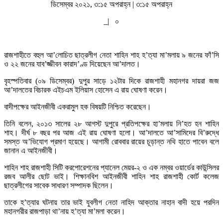
ডিসেম্বর ২০২১, ৩:১৫ অপরাহ্ন | ৩:১৫ অপরাহ্ন
|
০
রাজশাহীতে বহুল আ’লোচিত ছাত্রলীগ নেতা শাহিন শাহ হ’ত্যা মা’মলায় ৯ জনের ফাঁ’সি
ও ২২ জনের যাব’জ্জীবন কারাদ’ণ্ড দিয়েছেন আ’দালত।
বৃহস্পতিবার (০৯ ডিসেম্বর) দুপুর সাড়ে ১২টার দিকে রাজশাহী মহানগর দায়রা জজ
আ’দালতের বিচারক এইচএম ইলিয়াস হোসেন এ রায় ঘোষণা করেন।
বাদীপক্ষের আইনজীবী একরামুল হক বিষয়টি নিশ্চিত করেছেন।
তিনি বলেন, ২০১৩ সালের ২৮ আগস্ট দুপুরে প্রতিপক্ষের হা’মলায় নি’হত হন শাহিন
শাহ। দীর্ঘ ৮ বছর পর আজ এই রায় ঘোষণা হলো। আ’দালতে আ’সামিদের বি’রুদ্ধে
সমস্ত অ’ভিযোগ প্রমাণ হয়েছে। আগামী রোববার রায়ের চূড়ান্ত নথি হাতে পাবেন বলে
জানান এ আইনজীবী।
শাহিন শাহ রাজশাহী সিটি করপোরেশনের প্যানেল মেয়র-২ ও এক নম্বর ওয়ার্ডের কাউন্সিলর
রজব আলীর ছোট ভাই। শিক্ষানবিশ আইনজীবী শাহিন শাহ রাজশাহী কোর্ট কলেজ
ছাত্রলীগের সাবেক সাধারণ সম্পাদক ছিলেন।
তাকে হ’ত্যার ঘটনায় তার ভাই যুবলীগ নেতা নাহিদ আক্তার নাহান বাদী হয়ে পরদিন
মহানগরীর রাজপাড়া থা’নায় হ’ত্যা মা’মলা করেন।