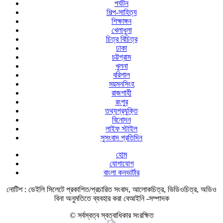
পর্যটন
শিল্প-সাহিত্য
শিক্ষাঙ্গন
খেলাধুলা
চিত্র বিচিত্র
ঢাকা
চট্টগ্রাম
খুলনা
বরিশাল
ময়মনসিংহ
রাজশাহী
রংপুর
তথ্যপ্রযুক্তি
বিনোদন
লাইফ স্টাইল
সুসংবাদ প্রতিদিন
হোম
যোগাযোগ
বাংলা কনভার্টার
নোটিশ :
ডেইলি সিলেটে প্রকাশিত/প্রচারিত সংবাদ, আলোকচিত্র, ভিডিওচিত্র, অডিও
বিনা অনুমতিতে ব্যবহার করা বেআইনি -সম্পাদক
© সর্বস্বত্ব স্বত্বাধিকার সংরক্ষিত