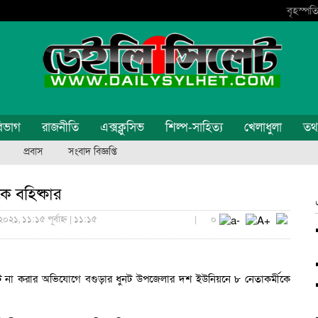
বৃহস্পতি
িভাগ
রাজনীতি
এক্সক্লুসিভ
শিল্প-সাহিত্য
খেলাধুলা
তথ্য
প্রবাস
সংবাদ বিজ্ঞপ্তি
ে বহিষ্কার
০২১, ১১:১৫ পূর্বাহ্ন | ১১:১৫
|
০
ভোট না করার অভিযোগে বগুড়ার ধুনট উপজেলার দশ ইউনিয়নে ৮ নেতাকর্মীকে