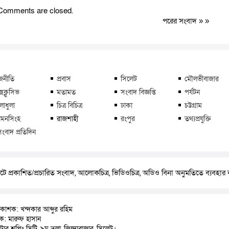
Comments are closed.
পরের সংবাদ
» »
জনীতি
প্রবাস
সিলেট
মৌলভীবাজার
্সক্লুসিভ
মতামত
সংবাদ বিজ্ঞপ্তি
পর্যটন
লাধুলা
চিত্র বিচিত্র
ঢাকা
চট্টগ্রাম
মনসিংহ
রাজশাহী
রংপুর
তথ্যপ্রযুক্তি
সংবাদ প্রতিদিন
ে প্রকাশিত/প্রচারিত সংবাদ, আলোকচিত্র, ভিডিওচিত্র, অডিও বিনা অনুমতিতে ব্যবহা
রকাশক: খন্দকার আব্দুর রহিম
াদক: মারুফ হাসান
়াটার শপিং সিটি, ৯ম তলা, জিন্দাবাজার, সিলেট।