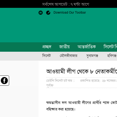
সর্বশেষ আপডেট : ৭ ঘন্টা আগে
Download Our Toolbar
প্রচ্ছদ
জাতীয়
আন্তর্জাতিক
সিলেট ব
সিলেট
মৌলভীবাজার
সুনামগঞ্জ
হবিগঞ্জ
আওয়ামী লীগ থেকে ৮ নেতাকর্মীক
ডেইলি সিলেট ডট কম ::
প্রকাশিত হয়েছে : ২৮ নভেম্বর ২
পূর্বাহ্ন
ক্ষমতাসীন দল আওয়ামী লীগের প্রার্থীর পক্ষে 
বহিষ্কার করা হয়েছে।