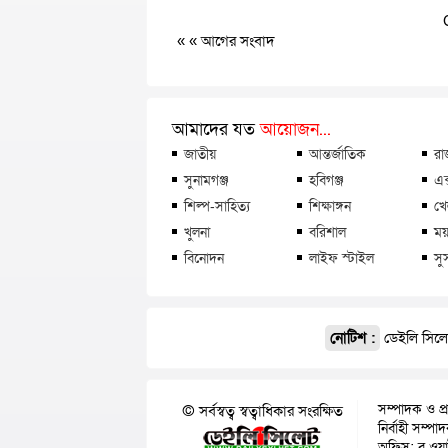
« «
আগের সংবাদ
আমাদের যত
আয়োজন...
জাতীয়
আন্তর্জাতিক
রা
সুনামগঞ্জ
হবিগঞ্জ
এক
শিল্প-সাহিত্য
শিক্ষাঙ্গন
খে
খুলনা
বরিশাল
ময়
বিনোদন
লাইফ স্টাইল
সু
নোটিশ :
ডেইলি সিলেট
সম্পাদক ও প্
© সর্বস্বত্ব স্বত্বাধিকার সংরক্ষিত
নির্বাহী সম্প
অফিস: ব্লু ওয