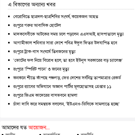
এ বিভাগের অন্যান্য খবর
বেরোবিতে ছাত্রদল-ছাত্রশিবির সংঘর্ষ, কয়েকজন আহত
রংপুরে গরুর আবাসিক হোটেল
মাদকসেবীকে আটকের সময় ঢলে পড়লেন এএসআই, হাসপাতালে মৃত্যু
আগামীকাল শনিবার সারা দেশে পবিত্র ঈদুল ফিতর উদযাপিত হবে
রংপুরে ট্রাক-বাস সংঘর্ষে তিনজনের মৃত্যু
‘ভোটের ফল নিয়ে বিরোধ হলে, তা হবে ইউনূস সরকারের বড় চ্যালেঞ্জ’
রংপুরে ‘স্পিরিট পানে’ ৩ জনের মৃত্যু
কনকনে শীতে কাঁপছে পঞ্চগড়, ফের দেশের সর্বনিম্ন তাপমাত্রার রেকর্ড
রংপুরে র‍্যাবের অভিযানে অজ্ঞান পার্টির মূলহোতাসহ গ্রেপ্তার ১১
রংপুরে জিএম কাদেরের বাসভবনে হামলা
চাঁদা দাবি করে সমন্বয়ক বললেন, ‘ইউএনও-ডিসিকে সামলাতে হচ্ছে’
আমাদের যত
আয়োজন...
জাতীয়
আন্তর্জাতিক
রাজনীতি