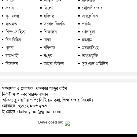
প্রবাস
সিলেট
মৌলভীবাজার
সুনামগঞ্জ
হবিগঞ্জ
এক্সক্লুসিভ
মতামত
সংবাদ বিজ্ঞপ্তি
পর্যটন
শিল্প-সাহিত্য
শিক্ষাঙ্গন
খেলাধুলা
চিত্র বিচিত্র
ঢাকা
চট্টগ্রাম
খুলনা
বরিশাল
ময়মনসিংহ
রাজশাহী
রংপুর
তথ্যপ্রযুক্তি
বিনোদন
লাইফ স্টাইল
সুসংবাদ প্রতিদিন
সম্পাদক ও প্রকাশক: খন্দকার আব্দুর রহিম
নির্বাহী সম্পাদক: মারুফ হাসান
অফিস: ব্লু ওয়াটার শপিং সিটি, ৯ম তলা, জিন্দাবাজার, সিলেট।
মোবাইল: ০১৭১২ ৮৮৬ ৫০৩
ই-মেইল: dailysylhet@gmail.com
Developed by: