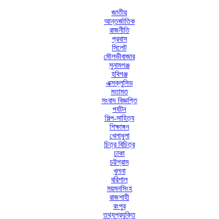
জাতীয়
আন্তর্জাতিক
রাজনীতি
প্রবাস
সিলেট
মৌলভীবাজার
সুনামগঞ্জ
হবিগঞ্জ
এক্সক্লুসিভ
মতামত
সংবাদ বিজ্ঞপ্তি
পর্যটন
শিল্প-সাহিত্য
শিক্ষাঙ্গন
খেলাধুলা
চিত্র বিচিত্র
ঢাকা
চট্টগ্রাম
খুলনা
বরিশাল
ময়মনসিংহ
রাজশাহী
রংপুর
তথ্যপ্রযুক্তি