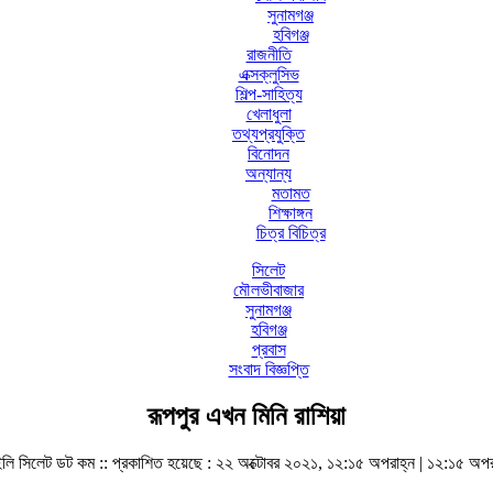
সুনামগঞ্জ
হবিগঞ্জ
রাজনীতি
এক্সক্লুসিভ
শিল্প-সাহিত্য
খেলাধুলা
তথ্যপ্রযুক্তি
বিনোদন
অন্যান্য
মতামত
শিক্ষাঙ্গন
চিত্র বিচিত্র
সিলেট
মৌলভীবাজার
সুনামগঞ্জ
হবিগঞ্জ
প্রবাস
সংবাদ বিজ্ঞপ্তি
রূপপুর এখন মিনি রাশিয়া
লি সিলেট ডট কম ::
প্রকাশিত হয়েছে : ২২ অক্টোবর ২০২১, ১২:১৫ অপরাহ্ন | ১২:১৫ অপর