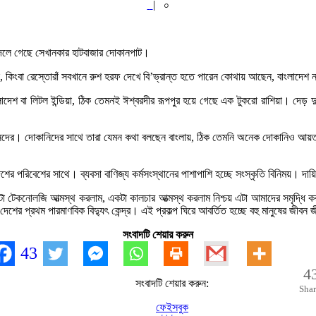
|
০
য় বদলে গেছে সেখানকার হাটবাজার দোকানপাট।
, কিংবা রেস্তোরাঁ সবখানে রুশ হরফ দেখে বি’ভ্রান্ত হতে পারেন কোথায় আছেন, বাংলাদেশ ন
াংলাদেশ বা লিটল ইন্ডিয়া, ঠিক তেমনই ঈশ্বরদীর রূপপুর হয়ে গেছে এক টুকরো রাশিয়া। দে
ি রাশানদের। দোকানিদের সাথে তারা যেমন কথা বলছেন বাংলায়, ঠিক তেমনি অনেক দোকানিও 
ের পরিবেশের সাথে। ব্যবসা বাণিজ্য কর্মসংস্থানের পাশাপাশি হচ্ছে সংস্কৃতি বিনিময়। দা
 একটা টেকনোলজি আত্মস্থ করলাম, একটা কালচার আত্মস্থ করলাম নিশ্চয় এটা আমাদের সমৃ
শের প্রথম পারমাণবিক বিদ্যুৎ কেন্দ্র। এই প্রকল্প ঘিরে আবর্তিত হচ্ছে বহু মানুষের জীবন 
সংবাদটি শেয়ার করুন
43
4
সংবাদটি শেয়ার করুন:
Shar
ফেইসবুক