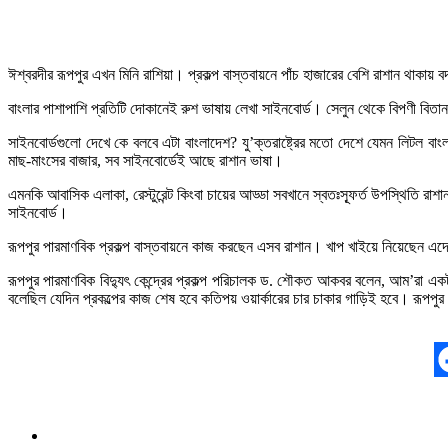
ঈশ্বরদীর রূপপুর এখন মিনি রাশিয়া। প্রকল্প বাস্তবায়নে পাঁচ হাজারের বেশি রাশান থাকা
বাংলার পাশাপাশি প্রতিটি দোকানেই রুশ ভাষায় লেখা সাইনবোর্ড। সেলুন থেকে বিপণী বিতান
সাইনবোর্ডগুলো দেখে কে বলবে এটা বাংলাদেশ? যু’ক্তরাষ্ট্রের মতো দেশে যেমন লিটল ব
মাছ-মাংসের বাজার, সব সাইনবোর্ডেই আছে রাশান ভাষা।
এমনকি আবাসিক এলাকা, রেস্টুরেন্ট কিংবা চায়ের আড্ডা সবখানে স্বতঃস্ফূর্ত উপস্থিত
সাইনবোর্ড।
রূপপুর পারমাণবিক প্রকল্প বাস্তবায়নে কাজ করছেন এসব রাশান। খাপ খাইয়ে নিয়েছেন এদেশ
রূপপুর পারমাণবিক বিদ্যুৎ কেন্দ্রের প্রকল্প পরিচালক ড. শৌকত আকবর বলেন, আম’রা
বলেছিল যেদিন প্রকল্পের কাজ শেষ হবে কতিপয় ওয়ার্কারের চার চাকার গাড়িই হবে। রূপপুর দে