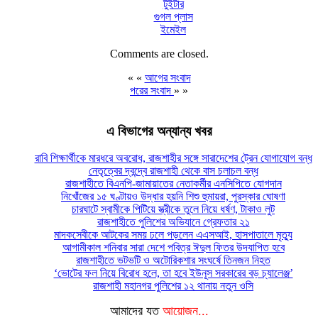
টুইটার
গুগল প্লাস
ইমেইল
Comments are closed.
« «
আগের সংবাদ
পরের সংবাদ
» »
এ বিভাগের অন্যান্য খবর
রাবি শিক্ষার্থীকে মারধরে অবরোধ, রাজশাহীর সঙ্গে সারাদেশের ট্রেন যোগাযোগ বন্ধ
নেতৃত্বের দ্বন্দ্বে রাজশাহী থেকে বাস চলাচল বন্ধ
রাজশাহীতে বিএনপি-জামায়াতের নেতাকর্মীর এনসিপিতে যোগদান
নিখোঁজের ১৫ ঘণ্টায়ও উদ্ধার হয়নি শিশু হুমায়রা, পুরস্কার ঘোষণা
চারঘাটে স্বামীকে পিটিয়ে স্ত্রীকে তুলে নিয়ে ধর্ষণ, টাকাও লুট
রাজশাহীতে পুলিশের অভিযানে গ্রেফতার ২১
মাদকসেবীকে আটকের সময় ঢলে পড়লেন এএসআই, হাসপাতালে মৃত্যু
আগামীকাল শনিবার সারা দেশে পবিত্র ঈদুল ফিতর উদযাপিত হবে
রাজশাহীতে ভটভটি ও অটোরিকশার সংঘর্ষে তিনজন নিহত
‘ভোটের ফল নিয়ে বিরোধ হলে, তা হবে ইউনূস সরকারের বড় চ্যালেঞ্জ’
রাজশাহী মহানগর পুলিশের ১২ থানায় নতুন ওসি
আমাদের যত
আয়োজন...