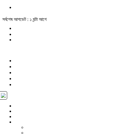
সর্বশেষ আপডেট : ১ ঘন্টা আগে