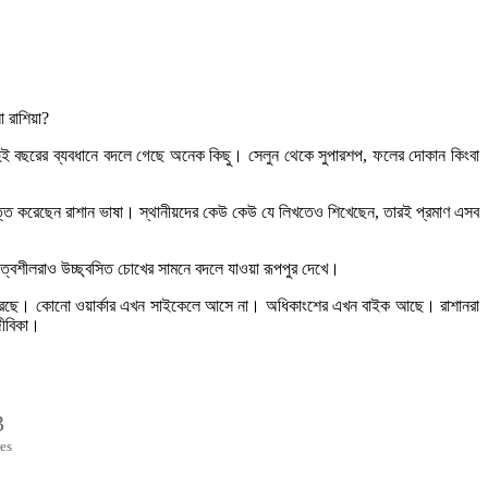
া রাশিয়া?
ড় দুই বছরের ব্যবধানে বদলে গেছে অনেক কিছু। সেলুন থেকে সুপারশপ, ফলের দোকান কিংবা
আয়ত্ত করেছেন রাশান ভাষা। স্থানীয়দের কেউ কেউ যে লিখতেও শিখেছেন, তারই প্রমাণ এসব
য়িত্বশীলরাও উচ্ছ্বসিত চোখের সামনে বদলে যাওয়া রূপপুর দেখে।
দ্ধি করছে। কোনো ওয়ার্কার এখন সাইকেলে আসে না। অধিকাংশের এখন বাইক আছে। রাশানরা
জীবিকা।
3
es