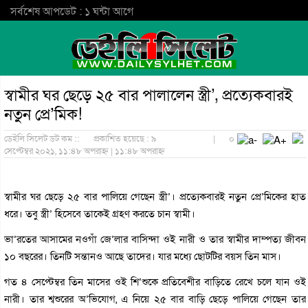
সর্বশেষ আপডেট : ১ ঘন্টা আগে
স্বামীর ঘর ছেড়ে ২৫ বার পালালেন স্ত্রী’, প্রত্যেকবারই
নতুন প্রে’মিক!
ডেইলি সিলেট ডট কম ::
প্রকাশিত হয়েছে : ৯
|
০
সেপ্টেম্বর ২০২১, ১১:৪৮ অপরাহ্ন | ১১:৪৮ অপরাহ্ন
স্বামীর ঘর ছেড়ে ২৫ বার পালিয়ে গেছেন স্ত্রী’। প্রত্যেকবারই নতুন প্রে’মিকের হাত
ধরে। তবু স্ত্রী’ হিসেবে তাকেই গ্রহণ করতে চান স্বামী।
ভা’রতের আসামের নওগাঁ জে’লার বাসিন্দা ওই নারী ও তার স্বামীর দাম্পত্য জীবন
১০ বছরের। তিনটি সন্তানও আছে তাদের। যার মধ্যে ছোটটির বয়স তিন মাস।
গত ৪ সেপ্টেম্বর তিন মাসের ওই শি’শুকে প্রতিবেশীর বাড়িতে রেখে চলে যান ওই
নারী। তার শ্বশুরের অ’ভিযোগ, এ নিয়ে ২৫ বার বাড়ি ছেড়ে পালিয়ে গেছেন তার