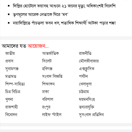
দিল্লির হোটেলে ভয়াবহ আগুনে ২১ জনের মৃত্যু, অধিকাংশই বিদেশি
তৃণমূলের আরেক নেতাকে ঘিরে ‘মব’
নয়াদিল্লিতে পাঁচতলা ভবন ধস, শতাধিক শিক্ষার্থী আটকা পড়ার শঙ্কা
আমাদের যত
আয়োজন...
জাতীয়
আন্তর্জাতিক
রাজনীতি
প্রবাস
সিলেট
মৌলভীবাজার
সুনামগঞ্জ
হবিগঞ্জ
এক্সক্লুসিভ
মতামত
সংবাদ বিজ্ঞপ্তি
পর্যটন
শিল্প-সাহিত্য
শিক্ষাঙ্গন
খেলাধুলা
চিত্র বিচিত্র
ঢাকা
চট্টগ্রাম
খুলনা
বরিশাল
ময়মনসিংহ
রাজশাহী
রংপুর
তথ্যপ্রযুক্তি
বিনোদন
লাইফ স্টাইল
সুসংবাদ প্রতিদিন