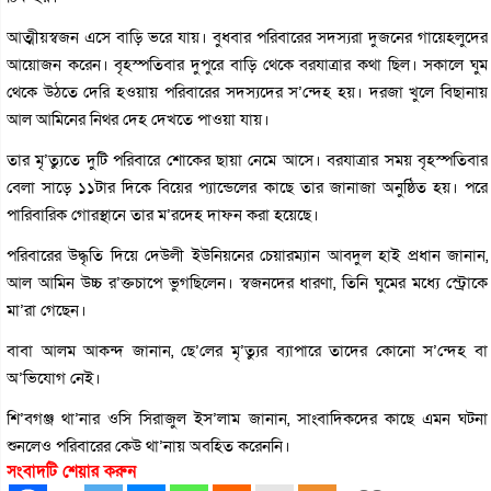
আত্মীয়স্বজন এসে বাড়ি ভরে যায়। বুধবার পরিবারের সদস্যরা দুজনের গায়েহলুদের
আয়োজন করেন। বৃহস্পতিবার দুপুরে বাড়ি থেকে বরযাত্রার কথা ছিল। সকালে ঘুম
থেকে উঠতে দেরি হওয়ায় পরিবারের সদস্যদের স’ন্দেহ হয়। দরজা খুলে বিছানায়
আল আমিনের নিথর দেহ দেখতে পাওয়া যায়।
তার মৃ’ত্যুতে দুটি পরিবারে শোকের ছায়া নেমে আসে। বরযাত্রার সময় বৃহস্পতিবার
বেলা সাড়ে ১১টার দিকে বিয়ের প্যান্ডেলের কাছে তার জানাজা অনুষ্ঠিত হয়। পরে
পারিবারিক গোরস্থানে তার ম’রদেহ দাফন করা হয়েছে।
পরিবারের উদ্ধৃতি দিয়ে দেউলী ইউনিয়নের চেয়ারম্যান আবদুল হাই প্রধান জানান,
আল আমিন উচ্চ র’ক্তচাপে ভুগছিলেন। স্বজনদের ধারণা, তিনি ঘুমের মধ্যে স্ট্রোকে
মা’রা গেছেন।
বাবা আলম আকন্দ জানান, ছে’লের মৃ’ত্যুর ব্যাপারে তাদের কোনো স’ন্দেহ বা
অ’ভিযোগ নেই।
শি’বগঞ্জ থা’নার ওসি সিরাজুল ইস’লাম জানান, সাংবাদিকদের কাছে এমন ঘটনা
শুনলেও পরিবারের কেউ থা’নায় অবহিত করেননি।
সংবাদটি শেয়ার করুন