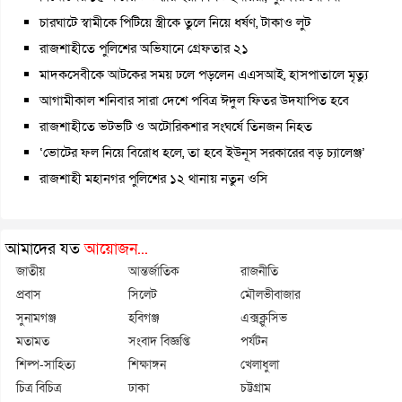
চারঘাটে স্বামীকে পিটিয়ে স্ত্রীকে তুলে নিয়ে ধর্ষণ, টাকাও লুট
রাজশাহীতে পুলিশের অভিযানে গ্রেফতার ২১
মাদকসেবীকে আটকের সময় ঢলে পড়লেন এএসআই, হাসপাতালে মৃত্যু
আগামীকাল শনিবার সারা দেশে পবিত্র ঈদুল ফিতর উদযাপিত হবে
রাজশাহীতে ভটভটি ও অটোরিকশার সংঘর্ষে তিনজন নিহত
‘ভোটের ফল নিয়ে বিরোধ হলে, তা হবে ইউনূস সরকারের বড় চ্যালেঞ্জ’
রাজশাহী মহানগর পুলিশের ১২ থানায় নতুন ওসি
আমাদের যত
আয়োজন...
জাতীয়
আন্তর্জাতিক
রাজনীতি
প্রবাস
সিলেট
মৌলভীবাজার
সুনামগঞ্জ
হবিগঞ্জ
এক্সক্লুসিভ
মতামত
সংবাদ বিজ্ঞপ্তি
পর্যটন
শিল্প-সাহিত্য
শিক্ষাঙ্গন
খেলাধুলা
চিত্র বিচিত্র
ঢাকা
চট্টগ্রাম