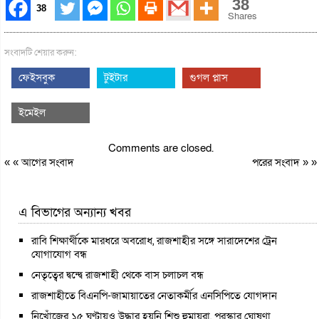
38
38
Shares
সংবাদটি শেয়ার করুন:
ফেইসবুক
টুইটার
গুগল প্লাস
ইমেইল
Comments are closed.
« «
আগের সংবাদ
পরের সংবাদ
» »
এ বিভাগের অন্যান্য খবর
রাবি শিক্ষার্থীকে মারধরে অবরোধ, রাজশাহীর সঙ্গে সারাদেশের ট্রেন
যোগাযোগ বন্ধ
নেতৃত্বের দ্বন্দ্বে রাজশাহী থেকে বাস চলাচল বন্ধ
রাজশাহীতে বিএনপি-জামায়াতের নেতাকর্মীর এনসিপিতে যোগদান
নিখোঁজের ১৫ ঘণ্টায়ও উদ্ধার হয়নি শিশু হুমায়রা, পুরস্কার ঘোষণা