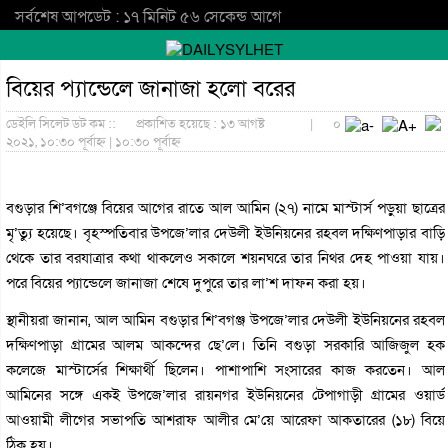
সর্বশেষ আপডেট : ১৭ মিনিট ৫৬ সেকেন্ড আগে
বিয়ের প্যান্ডেলে জানাজা হলো বরের
ডেইলি সিলেট ডট কম ::
প্রকাশিত হয়েছে : ১৩ আগষ্ট
|
০
২০২১, ১০:৩০ পূর্বাহ্ন | ১০:৩০ পূর্বাহ্ন
বগুড়ার শি’বগঞ্জে বিয়ের আগের রাতে আল আমিন (২৭) নামে মাস্টার্স পড়ুয়া ছাত্রের
মৃ’ত্যু হয়েছে। বৃহস্পতিবার উপজে’লার দেউলী ইউনিয়নের রহবল দক্ষিণপাড়ার বাড়ি
থেকে তার বরযাত্রার কথা থাকলেও সকালে শয়নঘরে তার নিথর দেহ পাওয়া যায়।
পরে বিয়ের প্যান্ডেলে জানাজা শেষে দুপুরে তার লা’শ দাফন করা হয়।
স্থানীয়রা জানান, আল আমিন বগুড়ার শি’বগঞ্জ উপজে’লার দেউলী ইউনিয়নের রহবল
দক্ষিণপাড়া গ্রামের আলম আকন্দের ছে’লে। তিনি বগুড়া সরকারি আজিজুল হক
কলেজে মাস্টার্সের শিক্ষার্থী ছিলেন। পাশাপাশি সংসারের কাজ করতেন। আল
আমিনের সঙ্গে একই উপজে’লার রায়নগর ইউনিয়নের টেপাগাড়ী গ্রামের ওয়ার্ড
আওয়ামী লীগের সভাপতি আশরাফ আলীর মে’য়ে আরেফা আকতারের (১৮) বিয়ে
ঠিক হয়।