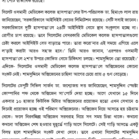
সা’পোর্ট স্বাভাবিক রয়েছে।
সিলেট ওসমানী মেডিকেল কলেজ হাসপাতা’লের উপ-পরিচালক ডা. হিমাংশু লাল রায়
জানিয়েছেন, ‘সরকারিভাবে আইসিইউ বেডের লিমিটেশন রয়েছে। সেটি সবাই জানেন।
সরকারিভাবে দুটি হাসপাতা’লে ২৪টি আইসিইউ বেডে স্থান সংকুলান হচ্ছে না।
রোগীর চাপ রয়েছে। তবে সিলেটের বেসরকারি মেডিকেল কলেজ হাসপাতালগুলো
চেষ্টা করলে আইসিইউ বেড বাড়াতে পারে। তারা করো’নার এই সময়ে এগিয়ে এলে
ল’ড়াই করাটা আরও সহ’জ হবে।’ তিনি আরও জানান, ‘এরপরও ওসমানী
হাসপাতা’লে ২শ’র উপরে কোভিড বেডে চিকিৎসা চলছে। শামসুদ্দিনে তো রয়েছেই।’
এদিকে- সিলেটের ওসমানী মেডিকেল কলেজ হাসপাতা’লে অক্সিজেনের কোনো
সংকট নেই। শামসুদ্দিনে অক্সিজেনের চাহিদা আগের চেয়ে প্রায় ৫ গুণ বেড়েছে।
সিলেটের ডেপুটি সিভিল সার্জন ডা. জন্মোজয় দত্ত জানিয়েছেন, শামসুদ্দিন স্প্রেক্টা
কোম্পানির পক্ষ থেকে অক্সিজেন সা’পোর্ট দেয়া হচ্ছে। আগে যেখানে ১৫ দিনে
একবার ১০ হাজার কিউবিক মিটার অক্সিজেনের প্রয়োজন হতো এখন সেখানে ৩
দিনেই প্রয়োজন হচ্ছে ওই পরিমাণ অক্সিজেনের। অক্সিজেন নিয়ে আসতে হয় চট্টগ্রাম
থেকে। ফলে নিরবচ্ছিন্ন অক্সিজেন সরবরাহ নিয়ে সব সময় চিন্তা থাকে। কখনো
কখনো অক্সিজেন শেষ হওয়ার মুহূর্তে গাড়ি আসে সিলেটে। সেই গাড়ি আসতে একটু
বিলম্ব হলে শামসুদ্দিনে সংকট দেখা দেবে। তবে এখনো সিলেটের শামসুদ্দিন