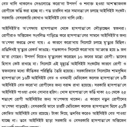
বেড খালি থাকলেও সেগুলোতে করো’না উপসর্গ ও শনাক্ত হওয়া আশ’ঙ্কাজনক
রোগীকে ভর্তি করা হচ্ছে না। গত চারদিন ধরে সমানতা’লে চলছে আইসিইউ সংকট।
সরকারি- বেসরকারি কোথাও আইসিইউ বেড খালি নেই।
আইসিইউ’র অ’পেক্ষায় হাসপাতাল থেকে হাসপাতা’লে দৌড়াচ্ছেন স্বজনরা।
রোগীরাও অক্সিজেন সংবলিত গাড়িতে করে হাসপাতা’লের সামনে আইসিইউ’র জন্য
অ’পেক্ষা করতে দেখা যায়। এ কারণে করো’নায় সিলেটে চলছে মৃ’ত্যুর মিছিল।
প্রতিদিনই মৃ’ত্যুর রেকর্ড ভাঙছে। গতকালও সিলেটে করো’নায় আ’ক্রান্ত হয়ে ৯ জন
মা’রা গেছেন। উপসর্গ নিয়েও মৃ’ত্যুবরণ করেছেন ১০ জনের মতো রোগী। তাদের
হিসাব কেউ রাখছে না। সিলেটে এই মুহূর্তে আইসিইউ সংকটের কারণে রোগী ও
স্বজনদের মধ্যে ভীতিকর পরিস্থিতি তৈরি হয়েছে। সরকারিভাবে সিলেটের শামসুদ্দিন
হাসপাতা’লে ১৬টি আইসিইউ বেড ও ওসমানী মেডিকেল কলেজ হাসপাতা’লে ৮টি
আইসিইউ বেড করো’না রোগীদের জন্য বরাদ্দ রাখা হয়েছে। সরকারি হাসপাতা’লে
আইসিইউ পাওয়া এখন সোনার হরিণ। খোদ হাসপাতা’লে ভর্তি থাকা ২০ থেকে ২৫
শতাংশ রোগী আইসিইউর জন্য অ’পেক্ষায় থাকেন। এ কারণে নতুন রোগীদের
অ’পেক্ষা বাড়ছেই। বেসরকারি ভাবে চারটি মেডিকেল কলেজ হাসপাতাল মিলে ৫১টি
কোভিড আইসিইউ বেড রয়েছে। টাকা দিয়ে, তদবির করেও আইসিইউ বেড পাওয়া
যাচ্ছে না। তবে আইসিইউ ছাড়া সরকারি ও বেসরকারি হাসপাতা’লে অক্সিজেন