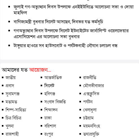
জুলাই গণ-অভ্যুত্থান দিবস উপলক্ষে এনইইউবিতে আলোচনা সভা ও দোয়া
মাহফিল
বাণিজ্যমন্ত্রী বুধবার সিলেট আসছেন, দিনভর যত কর্মসূচি
গণঅভ্যুত্থান দিবস উপলক্ষে সিলেট ইউনাইটেড জার্নালিস্ট ওয়েলফেয়ার
এসোসিয়েশন এর আলোচনা সভা বুধবার
টাঙ্গুয়ার হাওরে সব হাউসবোট ও পর্যটকবাহী নৌযান চলাচল বন্ধ
আমাদের যত
আয়োজন...
জাতীয়
আন্তর্জাতিক
রাজনীতি
প্রবাস
সিলেট
মৌলভীবাজার
সুনামগঞ্জ
হবিগঞ্জ
এক্সক্লুসিভ
মতামত
সংবাদ বিজ্ঞপ্তি
পর্যটন
শিল্প-সাহিত্য
শিক্ষাঙ্গন
খেলাধুলা
চিত্র বিচিত্র
ঢাকা
চট্টগ্রাম
খুলনা
বরিশাল
ময়মনসিংহ
রাজশাহী
রংপুর
তথ্যপ্রযুক্তি