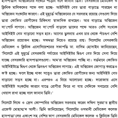
হাসপাতাল অক্সিজেনের সংকটে পড়েনি বলে জানান তিনি। বেসরকারি মেডিকেল ও
ক্লিনিক মালিকদের পক্ষে বলা হচ্ছে- আইসিইউ বেড তারা বাড়াতে পারছেন না
অক্সিজেন সংকটের কারণে। এই মুহূর্তে অক্সিজেনের যে সরবরাহ রয়েছে সেগুলো দিয়ে
তারা কোভিড রোগীদের চিকিৎসা স্বাভাবিক রাখছেন। আর বাড়াতে অক্সিজেন
সা’পোর্ট লাগবে। অক্সিজেন সা’পোর্ট বাড়ালে তাদের পক্ষে আরও বেশি সংখ্যক
আইসিইউ বেড বাড়ানো সম্ভব হবে। আগের তুলনায় এখন চার থেকে পাঁচগুণ বেশি
অক্সিজেন প্রয়োজন হচ্ছে। সক্ষমতা নিয়েও রয়েছে প্রশ্ন। সিলেটের বেসরকারি
মেডিকেল ও ক্লিনিক এসোসিয়েশনের সভাপতি ডা. নাসিম হোসাইন জানিয়েছেন,
‘সিলেটে এই মুহূর্তে বেসরকারি পর্যায়ের আইসিইউর দ্বিগুণ বেড দিয়ে সেবা দিয়ে
যাচ্ছে বেসরকারি হাসপাতালগুলো। আম’রা অক্সিজেন পাচ্ছি না। বর্তমানে কোভিড
আইসিইউতে দ্বিগুণ থেকে তিনগুণ অক্সিজেন লাগছে। এই অক্সিজেন জোগাড় করতেও
ক’ষ্ট হচ্ছে। ফলে ইচ্ছে থাকা সত্ত্বেও তারা কোভিড রোগীদের জন্য আইসিইউ বেড
বাড়ানো সম্ভব হচ্ছে না। এরপরও এ নিয়ে আলোচনা হচ্ছে। দরোজায় এসে
আইসিইউ সংকটের কারণে যাতে রোগীরা ফিরে না যায় সেদিকে সবচেয়ে বেশি
খেয়াল রাখা হচ্ছে বলে জানান তিনি।’
সিলেটে লিন্ডে ও ফ্রেস কোম্পানির অক্সিজেন সরবরাহ করেন দক্ষিণ সুরমা’র স্থানীয়
এজেন্ট মোহাম্ম’দ আলী। তিনি জানিয়েছেন, ‘সিলেটের ওসমানী মেডিকেল কলেজ
হাসপাতা’লের একাংশ সহ বেশির ভাগ বেসরকারি মেডিকেল কলেজ ও ক্লিনিকে তিনি