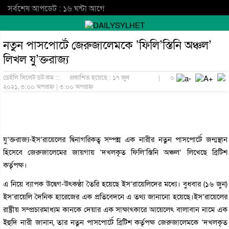
সর্বশেষ আপডেট : ১৬ ঘন্টা আগে
নতুন পাসপোর্টে জেরুজালেমকে ‘ফিলি’স্তিনি অঞ্চল’
লিখল যু’ক্তরাজ্য
ডেইলি সিলেট ডট কম ::
প্রকাশিত হয়েছে : ১৭ জুন
|
০
২০২১, ৩:০০ অপরাহ্ন | ৩:০০ অপরাহ্ন
যু’ক্তরাজ্য-ইস’রায়েলের দ্বিনাগরিকত্ব সম্পন্ন এক নারীর নতুন পাসপোর্টে জন্মস্থান
হিসেবে জেরুজালেমের জায়গায় ‘দখলকৃত ফিলি’স্তিনি অঞ্চল’ লিখেছে ব্রিটিশ
কর্তৃপক্ষ।
এ নিয়ে ব্যাপক উদ্বেগ-উৎকণ্ঠা তৈরি হয়েছে ইস’রায়েলিদের মধ্যে। বুধবার (১৬ জুন)
ইস’রায়েলি দৈনিক হারেজের এক প্রতিবেদনে এ তথ্য জানানো হয়েছে।ইস’রায়েলের
রাষ্ট্রীয় সম্প্রচারমাধ্যম কানকে দেয়ার এক সাক্ষাৎকারে আয়েলেৎ বালাবান নামে এক
ইহুদি নারী জানান, তার নতুন পাসপোর্টে ব্রিটিশ কর্তৃপক্ষ জেরুজালেমকে ‘দখলকৃত