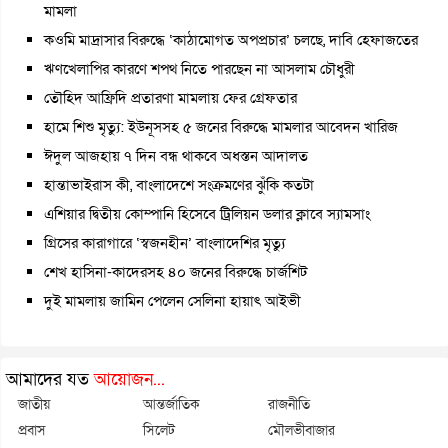
মামলা
কওমি মাদ্রাসার বিরুদ্ধে ‘কাঠামোগত অপপ্রচার’ চলছে, দাবি হেফাজতের
ঋণখেলাপির কারণে শপথ নিতে পারছেন না আসলাম চৌধুরী
তৌহিদ আফ্রিদি প্রতারণা মামলায় ফের গ্রেফতার
হামে শিশু মৃত্যু: ইউনূসসহ ৫ জনের বিরুদ্ধে মামলার আবেদন খারিজ
ঈদুল আজহায় ৭ দিন বন্ধ থাকবে অধস্তন আদালত
হান্তাভাইরাস কী, বাংলাদেশে সংক্রমণের ঝুঁকি কতটা
এশিয়ার দ্বিতীয় কোম্পানি হিসেবে ট্রিলিয়ন ডলার ক্লাবে স্যামসাং
গ্রিসের কারাগারে ‘স্বজনহীন’ বাংলাদেশির মৃত্যু
শেখ হাসিনা-কাদেরসহ ৪০ জনের বিরুদ্ধে চার্জশিট
দুই মামলায় জামিন পেলেন সেলিনা হায়াৎ আইভী
আমাদের যত
আয়োজন...
জাতীয়
আন্তর্জাতিক
রাজনীতি
প্রবাস
সিলেট
মৌলভীবাজার