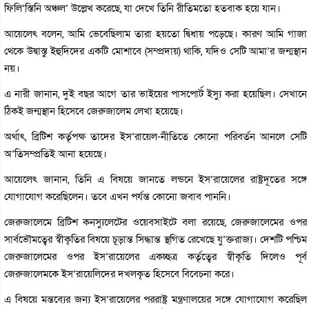
ফিলি’স্তিনি অঞ্চল’ উল্লেখ করেছে, যা দেখে তিনি রীতিমতো হতবাক হয়ে যান।
আয়েলেৎ বলেন, আমি ভেবেছিলাম তারা হয়তো দ্বিধায় পড়েছে। কারণ আমি গাজা
থেকে উদ্বাস্তু ইহুদিদের একটি মোশাবে (সম্প্রদায়) থাকি, যদিও সেটি আমা’র জন্মস্থান
নয়।
এ নারী জানান, দুই বছর আগে তার ভাইয়ের পাসপোর্ট ইস্যু করা হয়েছিল। সেখানে
ঠিকই জন্মস্থান হিসেবে জেরুজালেম লেখা হয়েছে।
অর্থাৎ, ব্রিটিশ কর্তৃপক্ষ তাদের ইস’রায়েল-নীতিতে কোনো পরিবর্তন আনলে সেটি
অ’তিসম্প্রতিই আনা হয়েছে।
আয়েলেৎ জানান, তিনি এ বিষয়ে জানতে লন্ডনে ইস’রায়েলের রাষ্ট্রদূতের সঙ্গে
যোগাযোগ করেছিলেন। তবে এখন পর্যন্ত কোনো জবাব পাননি।
জেরুজালেমে ব্রিটিশ কনস্যুলেটের ওয়েবসাইটে বলা রয়েছে, জেরুজালেমের ওপর
সার্বভৌমত্বের স্বীকৃতির বিষয়ে চূড়ান্ত সিদ্ধান্ত স্থগিত রেখেছে যু’ক্তরাজ্য। দেশটি পশ্চিম
জেরুজালেমের ওপর ইস’রায়েলের একচ্ছত্র কর্তৃত্বের স্বীকৃতি দিলেও পূর্ব
জেরুজালেমকে ইস’রায়েলিদের দখলকৃত হিসেবে বিবেচনা করে।
এ বিষয়ে মন্তব্যের জন্য ইস’রায়েলের পররাষ্ট্র মন্ত্রণালয়ের সঙ্গে যোগাযোগ করেছিল