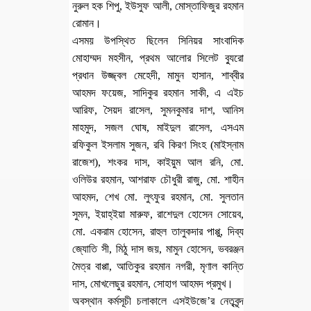
নুরুল হক শিপু, ইউসুফ আলী, মোস্তাফিজুর রহমান
রোমান।
এসময় উপস্থিত ছিলেন সিনিয়র সাংবাদিক
মোহাম্মদ মহসীন, প্রথম আলোর সিলেট ব্যুরো
প্রধান উজ্জ্বল মেহেদী, মামুন হাসান, শাব্বীর
আহমদ ফয়েজ, সাদিকুর রহমান সাকী, এ এইচ
আরিফ, সৈয়দ রাসেল, সুমনকুমার দাশ, আনিস
মাহমুদ, সজল ঘোষ, মাইদুল রাসেল, এসএম
রফিকুল ইসলাম সুজন, রবি কিরণ সিংহ (মাইস্নাম
রাজেশ), শংকর দাস, কাইয়ুম আল রনি, মো.
ওলিউর রহমান, আশরাফ চৌধুরী রাজু, মো. শাহীন
আহমদ, শেখ মো. লুৎফুর রহমান, মো. সুলতান
সুমন, ইয়াহ্ইয়া মারুফ, রাশেদুল হোসেন সোয়েব,
মো. একরাম হোসেন, রাহুল তালুকদার পাপ্পু, দিব্য
জ্যোতি সী, মিঠু দাস জয়, মামুন হোসেন, ভবরঞ্জন
মৈত্র বাপ্পা, আতিকুর রহমান নগরী, মৃণাল কান্তি
দাস, মোখলেছুর রহমান, সোহাগ আহমদ প্রমুখ।
অবস্থান কর্মসূচী চলাকালে এসইউজে’র নেতৃবৃন্দ