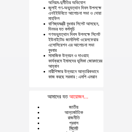
অনিয়ম-দুর্নীতির অভিযোগ
জুলাই গণ-অভ্যুত্থান দিবস উপলক্ষে
এনইইউবিতে আলোচনা সভা ও দোয়া
মাহফিল
বাণিজ্যমন্ত্রী বুধবার সিলেট আসছেন,
দিনভর যত কর্মসূচি
গণঅভ্যুত্থান দিবস উপলক্ষে সিলেট
ইউনাইটেড জার্নালিস্ট ওয়েলফেয়ার
এসোসিয়েশন এর আলোচনা সভা
বুধবার
সামাজিক উন্নয়ন ও দাওয়াহ
কার্যক্রমে ইমামদের ভূমিকা জোরদারের
আহ্বান
নারীশিক্ষার উন্নয়নে আন্তরিকভাবে
কাজ করছে সরকার : এমপি এমরান
আমাদের যত
আয়োজন...
জাতীয়
আন্তর্জাতিক
রাজনীতি
প্রবাস
সিলেট