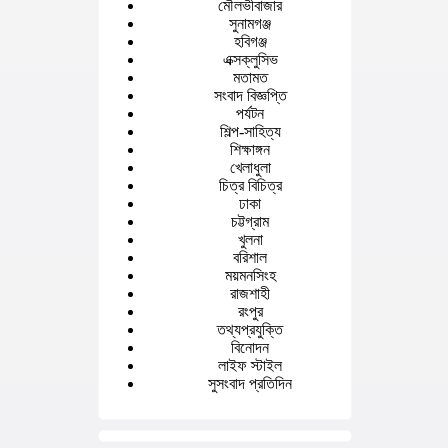
মৌলভীবাজার
সুনামগঞ্জ
হবিগঞ্জ
এক্সক্লুসিভ
মতামত
সংবাদ বিজ্ঞপ্তি
পর্যটন
শিল্প-সাহিত্য
শিক্ষাঙ্গন
খেলাধুলা
চিত্র বিচিত্র
ঢাকা
চট্টগ্রাম
খুলনা
বরিশাল
ময়মনসিংহ
রাজশাহী
রংপুর
তথ্যপ্রযুক্তি
বিনোদন
লাইফ স্টাইল
সুসংবাদ প্রতিদিন