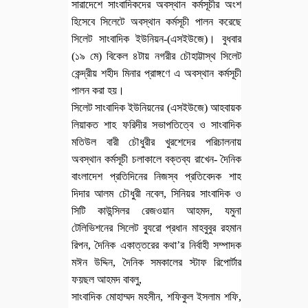
সারাদেশে সাংবাদিকদের অবস্থান কর্মসূচীর অংশ
হিসেবে সিলেটে অবস্থান কর্মসূচী পালন করেছে
সিলেট সাংবাদিক ইউনিয়ন-(এসইউজে)। বুধবার
(১৯ মে) বিকেল ৪টায় নগরীর চৌহাট্টাস্থ সিলেট
কেন্দ্রীয় শহীদ মিনার প্রাঙ্গণে এ অবস্থান কর্মসূচী
পালন করা হয়।
সিলেট সাংবাদিক ইউনিয়নের (এসইউজে) আহবায়ক
লিয়াকত শাহ ফরিদীর সভাপতিত্বে ও সাংবাদিক
মতিউল বারী চৌধুরীর খুরশেদের পরিচালনায়
অবস্থান কর্মসূচী চলাকালে বক্তব্য রাখেন- দৈনিক
বাংলাদেশ প্রতিদিনের নিজস্ব প্রতিবেদক শাহ
দিদার আলম চৌধুরী নবেল, সিনিয়র সাংবাদিক ও
সিটি কাউন্সিলর রেজওয়ান আহমদ, যমুনা
টেলিভিশনের সিলেট ব্যুরো প্রধান মাহবুবুর রহমান
রিপন, দৈনিক একাত্তরের কথা’র নির্বাহী সম্পাদক
মঈন উদ্দিন, দৈনিক সমকালের স্টাফ রিপোর্টার
ফয়ছল আহমদ বাবলু,
সাংবাদিক মোহাম্মদ মহসীন, শফিকুল ইসলাম শফি,