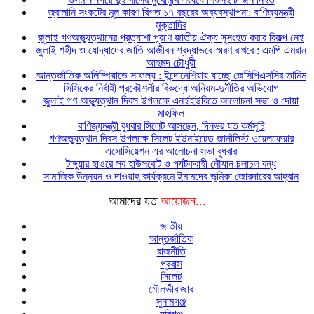
জ্বালানি সংকটের মূল কারণ বিগত ১৭ বছরের অব্যবস্থাপনা: বাণিজ্যমন্ত্রী
মুক্তাদির
জুলাই গণঅভ্যুত্থানের প্রত্যাশা পূরণে জাতীয় ঐক্য সুসংহত করার বিকল্প নেই
জুলাই শহীদ ও যোদ্ধাদের জাতি আজীবন শ্রদ্ধাভরে স্মরণ রাখবে : এমপি এমরান
আহমদ চৌধুরী
আন্তর্জাতিক অলিম্পিয়াডে সাফল্য : ইন্দোনেশিয়ায় যাচ্ছে জেসিপিএসসির তামিম
সিসিকের নির্বাহী প্রকৌশলীর বিরুদ্ধে অনিয়ম-দুর্নীতির অভিযোগ
জুলাই গণ-অভ্যুত্থান দিবস উপলক্ষে এনইইউবিতে আলোচনা সভা ও দোয়া
মাহফিল
বাণিজ্যমন্ত্রী বুধবার সিলেট আসছেন, দিনভর যত কর্মসূচি
গণঅভ্যুত্থান দিবস উপলক্ষে সিলেট ইউনাইটেড জার্নালিস্ট ওয়েলফেয়ার
এসোসিয়েশন এর আলোচনা সভা বুধবার
টাঙ্গুয়ার হাওরে সব হাউসবোট ও পর্যটকবাহী নৌযান চলাচল বন্ধ
সামাজিক উন্নয়ন ও দাওয়াহ কার্যক্রমে ইমামদের ভূমিকা জোরদারের আহ্বান
আমাদের যত
আয়োজন...
জাতীয়
আন্তর্জাতিক
রাজনীতি
প্রবাস
সিলেট
মৌলভীবাজার
সুনামগঞ্জ