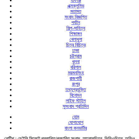
হবিগঞ্জ
এক্সক্লুসিভ
মতামত
সংবাদ বিজ্ঞপ্তি
পর্যটন
শিল্প-সাহিত্য
শিক্ষাঙ্গন
খেলাধুলা
চিত্র বিচিত্র
ঢাকা
চট্টগ্রাম
খুলনা
বরিশাল
ময়মনসিংহ
রাজশাহী
রংপুর
তথ্যপ্রযুক্তি
বিনোদন
লাইফ স্টাইল
সুসংবাদ প্রতিদিন
হোম
যোগাযোগ
বাংলা কনভার্টার
নোটিশ :
ডেইলি সিলেটে প্রকাশিত/প্রচারিত সংবাদ, আলোকচিত্র, ভিডিওচিত্র, অডিও