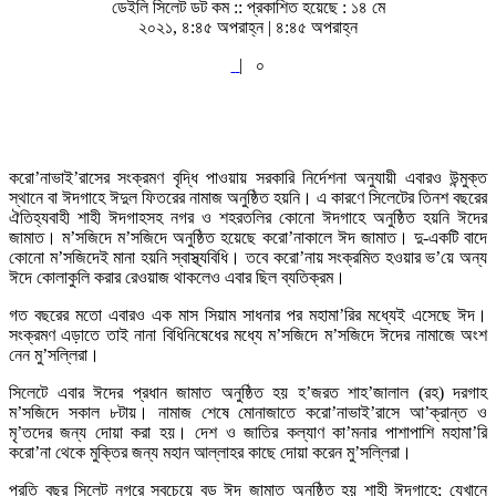
ডেইলি সিলেট ডট কম ::
প্রকাশিত হয়েছে : ১৪ মে
২০২১, ৪:৪৫ অপরাহ্ন | ৪:৪৫ অপরাহ্ন
|
০
করো’নাভাই’রাসের সংক্রমণ বৃদ্ধি পাওয়ায় সরকারি নির্দেশনা অনুযায়ী এবারও উন্মুক্ত
স্থানে বা ঈদগাহে ঈদুল ফিতরের নামাজ অনুষ্ঠিত হয়নি। এ কারণে সিলেটের তিনশ বছরের
ঐতিহ্যবাহী শাহী ঈদগাহসহ নগর ও শহরতলির কোনো ঈদগাহে অনুষ্ঠিত হয়নি ঈদের
জামাত। ম’সজিদে ম’সজিদে অনুষ্ঠিত হয়েছে করো’নাকালে ঈদ জামাত। দু-একটি বাদে
কোনো ম’সজিদেই মানা হয়নি স্বাস্থ্যবিধি। তবে করো’নায় সংক্রমিত হওয়ার ভ’য়ে অন্য
ঈদে কোলাকুলি করার রেওয়াজ থাকলেও এবার ছিল ব্যতিক্রম।
গত বছরের মতো এবারও এক মাস সিয়াম সাধনার পর মহামা’রির মধ্যেই এসেছে ঈদ।
সংক্রমণ এড়াতে তাই নানা বিধিনিষেধের মধ্যে ম’সজিদে ম’সজিদে ঈদের নামাজে অংশ
নেন মু’সল্লিরা।
সিলেটে এবার ঈদের প্রধান জামাত অনুষ্ঠিত হয় হ’জরত শাহ’জালাল (রহ) দরগাহ
ম’সজিদে সকাল ৮টায়। নামাজ শেষে মোনাজাতে করো’নাভাই’রাসে আ’ক্রান্ত ও
মৃ’তদের জন্য দোয়া করা হয়। দেশ ও জাতির কল্যাণ কা’মনার পাশাপাশি মহামা’রি
করো’না থেকে মুক্তির জন্য মহান আল্লাহর কাছে দোয়া করেন মু’সল্লিরা।
প্রতি বছর সিলেট নগরে সবচেয়ে বড় ঈদ জামাত অনুষ্ঠিত হয় শাহী ঈদগাহে; যেখানে