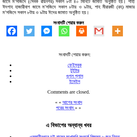
জামে ম’সজিদে (সেবক রায়নগর) সকাল ৮টা ৪০ মিনিটে জামাত অনুষ্ঠিত হয়। শাহী
ঈদগাহ হাজারীবাগ জামে ম’সজিদে সকাল ৮টায় ও ৯টায়, শাহ মীরারজী (রহ) মাজার
ম’সজিদে সকাল ৮টায় ও ৯টায় ঈদের জামাত অনুষ্ঠিত হয়।
সংবাদটি শেয়ার করুন
সংবাদটি শেয়ার করুন:
ফেইসবুক
টুইটার
গুগল প্লাস
ইমেইল
Comments are closed.
« «
আগের সংবাদ
পরের সংবাদ
» »
এ বিভাগের অন্যান্য খবর
ওসমানীনগরে দুই বাসের মুখোমুখি সংঘর্ষে শিশুসহ ৮ জন নিহত