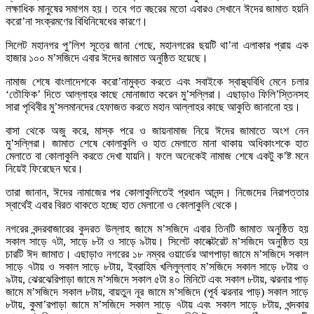
লক্ষাধিক মানুষের সমাগম হয়। তবে গত বছরের মতো এবারও সেখানে ঈদের জামাত হয়নি
করো’না সংক্রমণের বিধিনিষেধের কারণে।
সিলেট মহানগর পু’লিশ সূত্রে জানা গেছে, মহানগরের ছয়টি থা’না এলাকার প্রায় এক
হাজার ১০০ ম’সজিদে এবার ঈদের জামাত অনুষ্ঠিত হয়েছে।
নামাজ শেষে বাংলাদেশকে করো’নামুক্ত করতে এবং সবাইকে স্বাস্থ্যবিধি মেনে চলার
‘তৌফিক’ দিতে আল্লাহর কাছে মোনাজাত করেন মু’সল্লিরা। এছাড়াও ফিলি’স্তিনসহ
সারা পৃথিবীর মু’সলমানদের হেফাজত করতে মহান আল্লাহর কাছে আকুতি জানানো হয়।
বাসা থেকে অজু করে, মাস্ক পরে ও জায়নামাজ নিয়ে ঈদের জামাতে অংশ নেন
মু’সল্লিরা। জামাত শেষে কোলাকুলি ও হাত মেলাতে মানা থাকায় অধিকাংশকে হাত
মেলাতে বা কোলাকুলি করতে দেখা যায়নি। ফলে অনেকেই নামাজ শেষে একটু ক’ষ্ট মনে
নিয়েই ফিরেছেন ঘরে।
তারা জানান, ঈদের নামাজের পর কোলাকুলিতেই প্রধান আনন্দ। নিজেদের নিরাপত্তার
স্বার্থেই এবার বিরত থাকতে হচ্ছে হাত মেলানো ও কোলাকুলি থেকে।
নগরের বন্দরবাজারের কুদরত উল্লাহ জামে ম’সজিদে এবার তিনটি জামাত অনুষ্ঠিত হয়
সকাল সাড়ে ৭টা, সাড়ে ৮টা ও সাড়ে ৯টায়। সিলেট কালেক্টরেট ম’সজিদে অনুষ্ঠিত হয়
চারটি ঈদ জামাত। এছাড়াও নগরের ১৮ নম্বর ওয়ার্ডের আগপাড়া জামে ম’সজিদে সকাল
সাড়ে ৭টায় ও সকাল সাড়ে ৮টায়, ইব্রাহিম খলিলুল্লাহ ম’সজিদে সকাল সাড়ে ৮টায় ও
৯টায়, ঝেরঝেরিপাড়া জামে ম’সজিদে সকাল ৫টা ৪০ মিনিটে এবং সকাল ৮টায়, ঝরনার পাড়
জামে ম’সজিদে সকাল ৮টায়, বায়তুন নূর জামে ম’সজিদে (পূর্ব ঝরনার পাড়) সকাল সাড়ে
৮টায়, কুমা’রপাড়া জামে ম’সজিদে সকাল সাড়ে ৭টায় এবং সকাল সাড়ে ৮টায়, খন্দকার