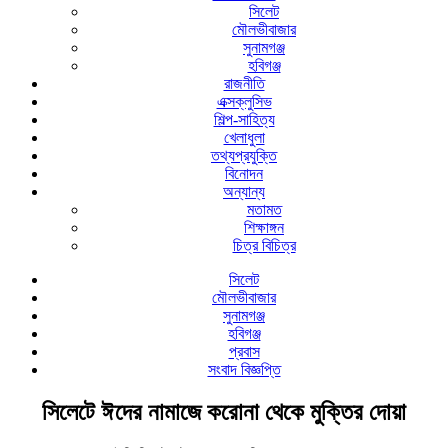
সিলেট
মৌলভীবাজার
সুনামগঞ্জ
হবিগঞ্জ
রাজনীতি
এক্সক্লুসিভ
শিল্প-সাহিত্য
খেলাধুলা
তথ্যপ্রযুক্তি
বিনোদন
অন্যান্য
মতামত
শিক্ষাঙ্গন
চিত্র বিচিত্র
সিলেট
মৌলভীবাজার
সুনামগঞ্জ
হবিগঞ্জ
প্রবাস
সংবাদ বিজ্ঞপ্তি
সিলেটে ঈদের নামাজে করোনা থেকে মুক্তির দোয়া