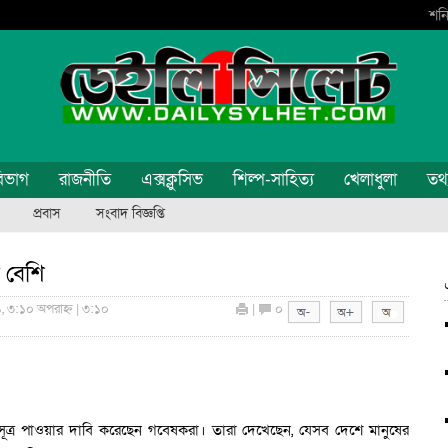
শনি
িভাগ
রাজনীতি
এক্সক্লুসিভ
শিল্প-সাহিত্য
খেলাধুলা
তথ্য
প্রবাস
সংবাদ বিজ্ঞপ্তি
ি বেশি
১, ৩:১০ অপরাহ্ন | ৩:১০
|
০
যোগসূত্র পাওয়ার দাবি করেছেন গবেষকরা। তারা দেখেছেন, যেসব দেশে মানুষের