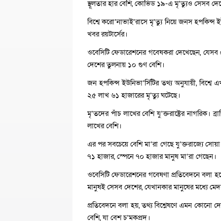
স্থূলতার হার বেশি, কোভিড ১৯-এ মৃ’ত্যুও সেসব দে
বিশ্বে করো’নাভাই’রাসে মৃ’ত্যু নিয়ে জনস হপকিন্স ই
খবর রয়টার্সের।
ওবেসিটি ফেডারেশনের গবেষকরা দেখেছেন, যেসব দেশে 
দেশের তুলনায় ১০ গুণ বেশি।
জন হপকিন্স ইউনিভা’র্সিটির তথ্য অনুযায়ী, বিশ্ব
২৫ লাখ ৬১ হাজারের মৃ’ত্যু ঘটেছে।
মৃ’তদের পাঁচ লাখের বেশি যু’ক্তরাষ্ট্রের নাগরিক।
লাখের বেশি।
এর পর সবচেয়ে বেশি মা’রা গেছে যু’ক্তরাজ্যে সোয়া
৭১ হাজার, স্পেনে ৭০ হাজার মানুষ মা’রা গেছেন।
ওবেসিটি ফেডারেশনের গবেষণা প্রতিবেদনে বলা হয়ে
মানুষই সেসব দেশের, যেখানকার মানুষের মধ্যে মে
প্রতিবেদনে বলা হয়, তথ্য বিশ্লেষণে এমন কোনো দে
বেশি, যা বেশ চ’মকপ্রদ।