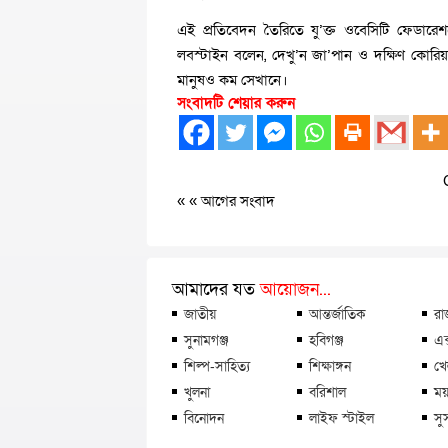
এই প্রতিবেদন তৈরিতে যু’ক্ত ওবেসিটি ফেডারেশন
লবস্টাইন বলেন, দেখু’ন জা’পান ও দক্ষিণ কোরিয়ার
মানুষও কম সেখানে।
সংবাদটি শেয়ার করুন
« «
আগের সংবাদ
আমাদের যত
আয়োজন...
জাতীয়
আন্তর্জাতিক
রা
সুনামগঞ্জ
হবিগঞ্জ
এক
শিল্প-সাহিত্য
শিক্ষাঙ্গন
খে
খুলনা
বরিশাল
ময়
বিনোদন
লাইফ স্টাইল
সু