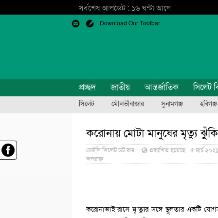
সর্বশেষ আপডেট : ১৬ ঘন্টা আগে
Download Our Toolbar
প্রচ্ছদ
জাতীয়
আন্তর্জাতিক
সিলেট ব
সিলেট
মৌলভীবাজার
সুনামগঞ্জ
হবিগঞ্জ
করোনায় মোটা মানুষের মৃত্যু ঝুঁক
ডেইলি সিলেট ডট কম ::
প্রকাশিত হয়েছে : ৫ মার্চ ২০২
অপরাহ্ন
করোনাভাই’রাসে মৃ’ত্যুর সঙ্গে স্থূলতার একটি 