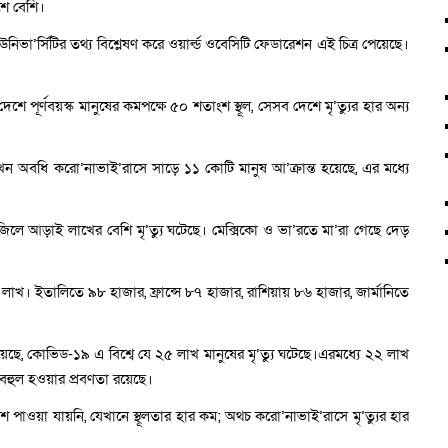
শে বেশি।
উনিভা’র্সিটির তথ্য বিশ্লেষণ করে ওয়ার্ল্ড ওবেসিটি ফেডারেশন এই চিত্র পেয়েছে।
পূর্ণবয়স্ক মানুষের কমপক্ষে ৫০ শতাংশ স্থূল, সেসব দেশে মৃ’ত্যুর হার অন্য
ে এখন অবধি করো’নাভাই’রাসে সাড়ে ১১ কোটি মানুষ আ’ক্রান্ত হয়েছে, এর মধ্যে
 ব্রাজিলে আড়াই লাখের বেশি মৃ’ত্যু ঘটেছে। মেক্সিকো ও ভা’রতে মা’রা গেছে দেড়
 লাখ। ইতালিতে ৯৮ হাজার, ফ্রান্সে ৮৭ হাজার, রাশিয়ায় ৮৬ হাজার, জার্মানিতে
ছে, কোভিড-১৯ এ বিশ্বে যে ২৫ লাখ মানুষের মৃ’ত্যু ঘটেছে।এরমধ্যে ২২ লাখ
দবহুল হওয়ার প্রবণতা রয়েছে।
শ পাওয়া যায়নি, যেখানে স্থূলতার হার কম; অথচ করো’নাভাই’রাসে মৃ’ত্যুর হার