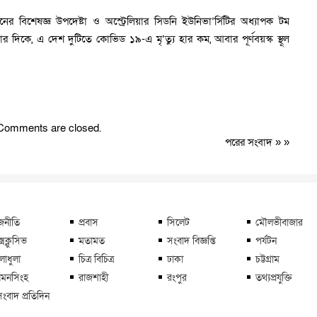
ের বিশেষজ্ঞ উপদেষ্টা ও অস্ট্রেলিয়ার সিডনি ইউনিভা’র্সিটির অধ্যাপক টম
 দিকে, এ দেশ দুটিতে কোভিড ১৯-এ মৃ’ত্যু হার কম, আবার পূর্ণবয়স্ক স্থূল
Comments are closed.
পরের সংবাদ
» »
জনীতি
প্রবাস
সিলেট
মৌলভীবাজার
্সক্লুসিভ
মতামত
সংবাদ বিজ্ঞপ্তি
পর্যটন
লাধুলা
চিত্র বিচিত্র
ঢাকা
চট্টগ্রাম
মনসিংহ
রাজশাহী
রংপুর
তথ্যপ্রযুক্তি
সংবাদ প্রতিদিন