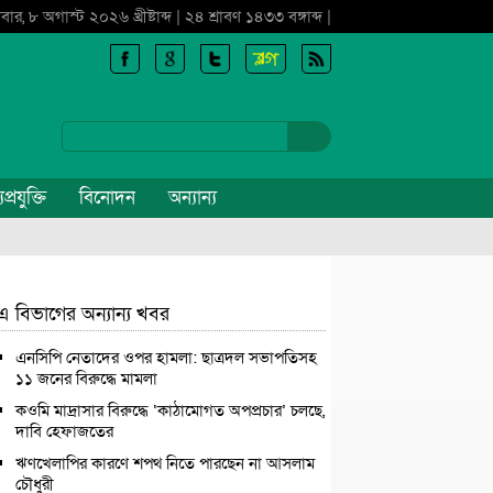
বার, ৮ অগাস্ট ২০২৬ খ্রীষ্টাব্দ | ২৪ শ্রাবণ ১৪৩৩ বঙ্গাব্দ |
প্রযুক্তি
বিনোদন
অন্যান্য
এ বিভাগের অন্যান্য খবর
এনসিপি নেতাদের ওপর হামলা: ছাত্রদল সভাপতিসহ
১১ জনের বিরুদ্ধে মামলা
কওমি মাদ্রাসার বিরুদ্ধে ‘কাঠামোগত অপপ্রচার’ চলছে,
দাবি হেফাজতের
ঋণখেলাপির কারণে শপথ নিতে পারছেন না আসলাম
চৌধুরী