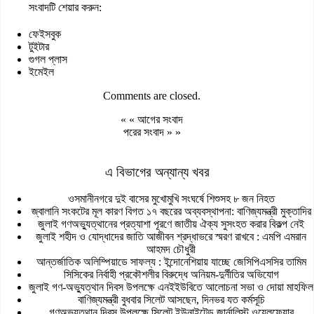
সংবাদটি শেয়ার করুন:
ফেইসবুক
টুইটার
গুগল প্লাস
ইমেইল
Comments are closed.
« «
আগের সংবাদ
পরের সংবাদ
» »
এ বিভাগের অন্যান্য খবর
ওসমানীনগরে দুই বাসের মুখোমুখি সংঘর্ষে শিশুসহ ৮ জন নিহত
জ্বালানি সংকটের মূল কারণ বিগত ১৭ বছরের অব্যবস্থাপনা: বাণিজ্যমন্ত্রী মুক্তাদির
জুলাই গণঅভ্যুত্থানের প্রত্যাশা পূরণে জাতীয় ঐক্য সুসংহত করার বিকল্প নেই
জুলাই শহীদ ও যোদ্ধাদের জাতি আজীবন শ্রদ্ধাভরে স্মরণ রাখবে : এমপি এমরান
আহমদ চৌধুরী
আন্তর্জাতিক অলিম্পিয়াডে সাফল্য : ইন্দোনেশিয়ায় যাচ্ছে জেসিপিএসসির তামিম
সিসিকের নির্বাহী প্রকৌশলীর বিরুদ্ধে অনিয়ম-দুর্নীতির অভিযোগ
জুলাই গণ-অভ্যুত্থান দিবস উপলক্ষে এনইইউবিতে আলোচনা সভা ও দোয়া মাহফিল
বাণিজ্যমন্ত্রী বুধবার সিলেট আসছেন, দিনভর যত কর্মসূচি
গণঅভ্যুত্থান দিবস উপলক্ষে সিলেট ইউনাইটেড জার্নালিস্ট ওয়েলফেয়ার