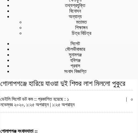
তথ্যপ্রযুক্তি
বিনোদন
অন্যান্য
মতামত
শিক্ষাঙ্গন
চিত্র বিচিত্র
সিলেট
মৌলভীবাজার
সুনামগঞ্জ
হবিগঞ্জ
প্রবাস
সংবাদ বিজ্ঞপ্তি
গোলাপগঞ্জে হারিয়ে যাওয়া দুই শিশুর লাশ মিললো পুকুরে
ডেইলি সিলেট ডট কম ::
প্রকাশিত হয়েছে : ১
|
০
নভেম্বর ২০২০, ১:২৫ অপরাহ্ন | ১:২৫ অপরাহ্ন
গোলাপগঞ্জ সংবাদদাতা ::