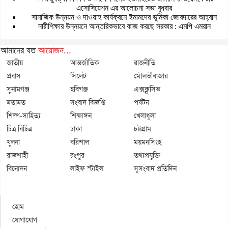
এসোসিয়েশন এর আলোচনা সভা বুধবার
সামাজিক উন্নয়ন ও দাওয়াহ কার্যক্রমে ইমামদের ভূমিকা জোরদারের আহ্বান
নারীশিক্ষার উন্নয়নে আন্তরিকভাবে কাজ করছে সরকার : এমপি এমরান
আমাদের যত
আয়োজন...
জাতীয়
আন্তর্জাতিক
রাজনীতি
প্রবাস
সিলেট
মৌলভীবাজার
সুনামগঞ্জ
হবিগঞ্জ
এক্সক্লুসিভ
মতামত
সংবাদ বিজ্ঞপ্তি
পর্যটন
শিল্প-সাহিত্য
শিক্ষাঙ্গন
খেলাধুলা
চিত্র বিচিত্র
ঢাকা
চট্টগ্রাম
খুলনা
বরিশাল
ময়মনসিংহ
রাজশাহী
রংপুর
তথ্যপ্রযুক্তি
বিনোদন
লাইফ স্টাইল
সুসংবাদ প্রতিদিন
হোম
যোগাযোগ