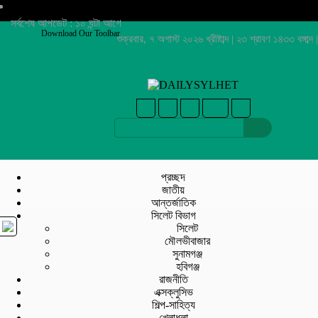
সর্বশেষ আপডেট : ১০ ঘন্টা আগে
Download Our Toolbar
শুক্রবার, ৭ অগাস্ট ২০২৬ খ্রীষ্টাব্দ | ২৩ শ্রাবণ ১৪৩৩ বঙ্গাব্দ |
প্রচ্ছদ
জাতীয়
আন্তর্জাতিক
সিলেট বিভাগ
সিলেট
মৌলভীবাজার
সুনামগঞ্জ
হবিগঞ্জ
রাজনীতি
এক্সক্লুসিভ
শিল্প-সাহিত্য
খেলাধুলা