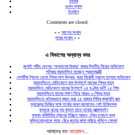
টুইটার
গুগল প্লাস
ইমেইল
Comments are closed.
« «
আগের সংবাদ
পরের সংবাদ
» »
এ বিভাগের অন্যান্য খবর
জুলাই শহীদ ছেলের ‘অনুদানের টাকায়’ বাবার দ্বিতীয় বিয়ের অভিযোগ
শনিবার ময়মনসিংহ যাচ্ছেন প্রধানমন্ত্রী
সেপটিক ট্যাংক থেকে শিশুর লাশ উদ্ধার, জুয়া বিরোধী দ্বন্দ্বে হত্যার অভিযোগ
ময়মনসিংহে মেডিকেলে হাম উপসর্গে আরেক শিশুর মৃত্যু
ময়মনসিংহ মেডিকেলে হামের উপসর্গে ২৪ ঘণ্টায় ভর্তি ২৫ শিশু
ময়মনসিংহে হামের লক্ষণ নিয়ে আরও ৩ শিশুর মৃত্যু
ময়মনসিংহে অবৈধভাবে মজুদ করা ২৪ হাজার লিটার জ্বালানি জব্দ
স্বাস্থ্যের ডিজির সঙ্গে তর্কের কারণ জানালেন সেই চিকিৎসক
বন্ধুকে খুনের পর কুড়াল হাতে থানায় আত্মসমর্পণ
বলাকা কমিউটার ট্রেনের ইঞ্জিনে আগুন, ট্রেন চলাচল বন্ধ
মুক্তিযোদ্ধাকে গাছে বেঁধে জুতার মালা পরিয়ে পুলিশে সোপর্দ
আমাদের যত
আয়োজন...