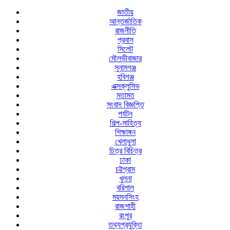
জাতীয়
আন্তর্জাতিক
রাজনীতি
প্রবাস
সিলেট
মৌলভীবাজার
সুনামগঞ্জ
হবিগঞ্জ
এক্সক্লুসিভ
মতামত
সংবাদ বিজ্ঞপ্তি
পর্যটন
শিল্প-সাহিত্য
শিক্ষাঙ্গন
খেলাধুলা
চিত্র বিচিত্র
ঢাকা
চট্টগ্রাম
খুলনা
বরিশাল
ময়মনসিংহ
রাজশাহী
রংপুর
তথ্যপ্রযুক্তি