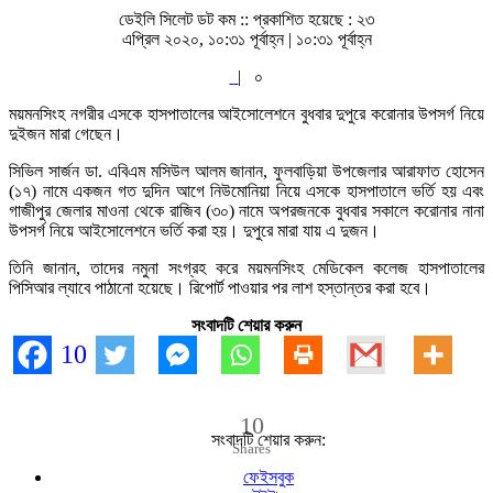
ডেইলি সিলেট ডট কম ::
প্রকাশিত হয়েছে : ২৩
এপ্রিল ২০২০, ১০:৩১ পূর্বাহ্ন | ১০:৩১ পূর্বাহ্ন
|
০
ময়মনসিংহ নগরীর এসকে হাসপাতালের আইসোলেশনে বুধবার দুপুরে করোনার উপসর্গ নিয়ে
দুইজন মারা গেছেন।
সিভিল সার্জন ডা. এবিএম মসিউল আলম জানান, ফুলবাড়িয়া উপজেলার আরাফাত হোসেন
(১৭) নামে একজন গত দুদিন আগে নিউমোনিয়া নিয়ে এসকে হাসপাতালে ভর্তি হয় এবং
গাজীপুর জেলার মাওনা থেকে রাজিব (৩০) নামে অপরজনকে বুধবার সকালে করোনার নানা
উপসর্গ নিয়ে আইসোলেশনে ভর্তি করা হয়। দুপুরে মারা যায় এ দুজন।
তিনি জানান, তাদের নমুনা সংগ্রহ করে ময়মনসিংহ মেডিকেল কলেজ হাসপাতালের
পিসিআর ল্যাবে পাঠানো হয়েছে। রিপোর্ট পাওয়ার পর লাশ হস্তান্তর করা হবে।
সংবাদটি শেয়ার করুন
10
10
সংবাদটি শেয়ার করুন:
Shares
ফেইসবুক