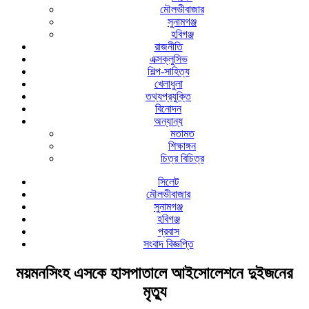
মৌলভীবাজার
সুনামগঞ্জ
হবিগঞ্জ
রাজনীতি
এক্সক্লুসিভ
শিল্প-সাহিত্য
খেলাধুলা
তথ্যপ্রযুক্তি
বিনোদন
অন্যান্য
মতামত
শিক্ষাঙ্গন
চিত্র বিচিত্র
সিলেট
মৌলভীবাজার
সুনামগঞ্জ
হবিগঞ্জ
প্রবাস
সংবাদ বিজ্ঞপ্তি
ময়মনসিংহ এসকে হাসপাতালে আইসোলেশনে দুইজনের
মৃত্যু