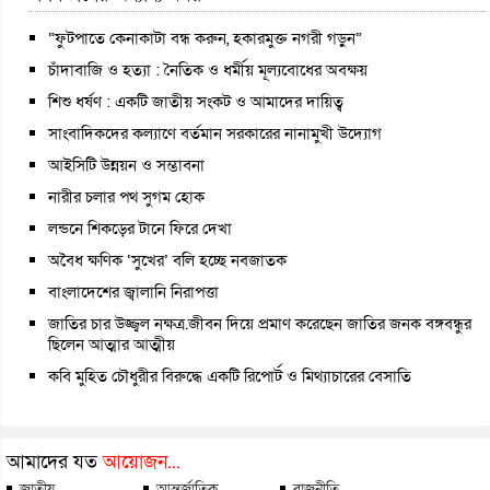
“ফুটপাতে কেনাকাটা বন্ধ করুন, হকারমুক্ত নগরী গড়ুন”
চাঁদাবাজি ও হত্যা : নৈতিক ও ধর্মীয় মূল্যবোধের অবক্ষয়
শিশু ধর্ষণ : একটি জাতীয় সংকট ও আমাদের দায়িত্ব
সাংবাদিকদের কল্যাণে বর্তমান সরকারের নানামুখী উদ্যোগ
আইসিটি উন্নয়ন ও সম্ভাবনা
নারীর চলার পথ সুগম হোক
লন্ডনে শিকড়ের টানে ফিরে দেখা
অবৈধ ক্ষণিক ‘সুখের’ বলি হচ্ছে নবজাতক
বাংলাদেশের জ্বালানি নিরাপত্তা
জাতির চার উজ্জ্বল নক্ষত্র.জীবন দিয়ে প্রমাণ করেছেন জাতির জনক বঙ্গবন্ধুর
ছিলেন আত্মার আত্মীয়
কবি মুহিত চৌধুরীর বিরুদ্ধে একটি রিপোর্ট ও মিথ্যাচারের বেসাতি
আমাদের যত
আয়োজন...
জাতীয়
আন্তর্জাতিক
রাজনীতি