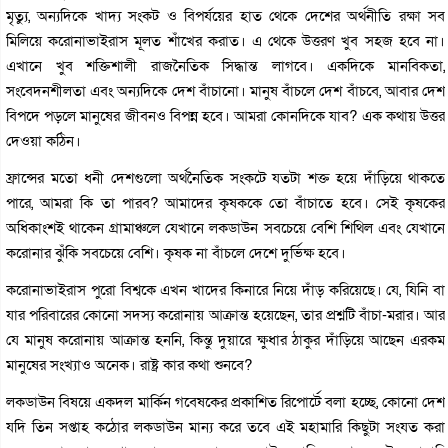
মৃত্যু, অন্যদিকে খাদ্য সংকট ও বিপর্যয়ের হাত থেকে দেশের অর্থনীতি রক্ষা সব
মিলিয়ে করোনাভাইরাস মূলত শাঁখের করাত। এ থেকে উত্তরণ খুব সহজ হবে না।
এখানে খুব শক্তিশালী রাজনৈতিক সিদ্ধান্ত লাগবে। একদিকে মানবিকতা,
সংবেদনশীলতা এবং অন্যদিকে দেশ বাঁচানো। মানুষ বাঁচলে দেশ বাঁচবে, আবার দেশ
বিপদে পড়লে মানুষের জীবনও বিপন্ন হবে। আমরা কোনদিকে যাব? এক কথায় উত্তর
দেওয়া কঠিন।
ফ্রান্সের মতো ধনী দেশগুলো অর্থনৈতিক সংকটে যতটা শক্ত হয়ে দাঁড়িয়ে থাকতে
পারে, আমরা কি তা পারব? আমাদের কৃষককে তো বাঁচাতে হবে। সেই কৃষকের
অধিকাংশই থাকেন গ্রামাঞ্চলে যেখানে লকডাউন সবচেয়ে বেশি শিথিল এবং যেখানে
করোনার ঝুঁকি সবচেয়ে বেশি। কৃষক না বাঁচলে দেশে দুর্ভিক্ষ হবে।
করোনাভাইরাস পুরো বিশ্বকে এখন খাদের কিনারে নিয়ে দাঁড় করিয়েছে। যে, যিনি বা
যার পরিবারের কোনো সদস্য করোনায় আক্রান্ত হয়েছেন, তার প্রশ্নটি বাঁচা-মরার। আর
যে মানুষ করোনায় আক্রান্ত হননি, কিন্তু দুয়ারে ক্ষুধার ঠাকুর দাঁড়িয়ে আছেন এরকম
মানুষের সংখ্যাও অনেক। রাষ্ট্র কার কথা শুনবে?
লকডাউন বিষয়ে একদল মার্কিন গবেষকের প্রকাশিত রিপোর্টে বলা হচ্ছে, কোনো দেশ
যদি তিন সপ্তাহ কঠোর লকডাউন মান্য করে তবে এই মহামারি কিছুটা সংযত করা