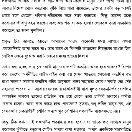
লকডাউন ঘোষিত এলাকা বা গ্রাম ছাড়া অন্য কোথাও মানুষ এসব পাত্তা দিচ্ছে না।
আবার বিদেশ থেকে করোনার ঝুঁকি নিয়ে যারা এসেছেন, তাদের একটা বড় অংশই
গ্রামে চলে গেছেন পরিবার-পরিজনের সঙ্গে সময় কাটাতে। কিন্তু, তাদের মধ্যে
করোনার জীবাণু বহন করছেন এবং কত শত বা কত হাজার লোককে তারা সংক্রমিত
করেছেন, তা জানা মুশকিল।
প্রকৃত চিত্র জানতে হয়তো আমাদের আরও অনেকটা সময় লাগবে অথবা
কোনোদিনই জানা যাবে না। তার মানে যে বিপদটি আমাদের নিয়ন্ত্রণের মধ্যেই ছিল,
সেটিকে জেনে-বুঝে আমরা নিজেদের মধ্যে ছড়িয়ে দিলাম।
এখন কথা হচ্ছে, প্রায় ১৭ কোটি মানুষের দেশটি কতদিন অচল হয়ে থাকবে? বিশেষ
করে দেশের অর্থনীতির লাইফলাইন বলা হয় যেসব খাতকে, সেগুলো কতদিন বন্ধ
রাখা সম্ভব? সরকার কতদিন গরিব মানুষকে খাদ্য সহায়তা দেবে? সবাই তো সেই
সহায়তা পাবেও না। আবার বেসরকারি চাকরিজীবী যারা মূলত বেতননির্ভর বেশিদিন
লকডাউন থাকলে তাদের প্রতিষ্ঠান বন্ধ হয়ে গেলে তারা চাকিরি হারাবে। কর্মীরা
বেকার হবেন। তারা কার কাছে হাত পাববেন? সুতরাং শুধু দরিদ্র মানুষ নয়, এই
বেসরকারি চাকরিজীবী শ্রেণির জন্যও খুব বেশিদিন লকডাউন বাস্তবসম্মত নয়।
কিন্তু, ঠিক কখন এই লকডাউন প্রত্যাহার করা হবে এবং তাতে কত সংখ্যক মানুষ
করোনার ঝুঁকিতে পড়বেন সেটিও মাথায় রাখা দরকার। অর্থাৎ একদিকে মহামারিতে