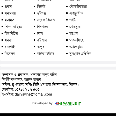
প্রবাস
সিলেট
মৌলভীবাজার
সুনামগঞ্জ
হবিগঞ্জ
এক্সক্লুসিভ
মতামত
সংবাদ বিজ্ঞপ্তি
পর্যটন
শিল্প-সাহিত্য
শিক্ষাঙ্গন
খেলাধুলা
চিত্র বিচিত্র
ঢাকা
চট্টগ্রাম
খুলনা
বরিশাল
ময়মনসিংহ
রাজশাহী
রংপুর
তথ্যপ্রযুক্তি
বিনোদন
লাইফ স্টাইল
সুসংবাদ প্রতিদিন
সম্পাদক ও প্রকাশক: খন্দকার আব্দুর রহিম
নির্বাহী সম্পাদক: মারুফ হাসান
অফিস: ব্লু ওয়াটার শপিং সিটি, ৯ম তলা, জিন্দাবাজার, সিলেট।
মোবাইল: ০১৭১২ ৮৮৬ ৫০৩
ই-মেইল: dailysylhet@gmail.com
Developed by: