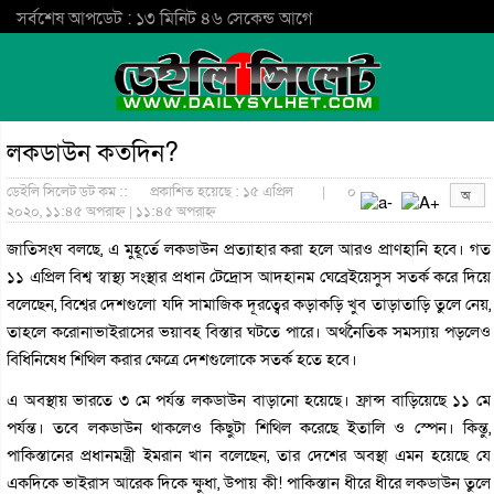
সর্বশেষ আপডেট : ১৩ মিনিট ৪৬ সেকেন্ড আগে
লকডাউন কতদিন?
ডেইলি সিলেট ডট কম ::
প্রকাশিত হয়েছে : ১৫ এপ্রিল
|
০
২০২০, ১১:৪৫ অপরাহ্ন | ১১:৪৫ অপরাহ্ন
জাতিসংঘ বলছে, এ মুহূর্তে লকডাউন প্রত্যাহার করা হলে আরও প্রাণহানি হবে। গত
১১ এপ্রিল বিশ্ব স্বাস্থ্য সংস্থার প্রধান টেদ্রোস আদহানম ঘেব্রেইয়েসুস সতর্ক করে দিয়ে
বলেছেন, বিশ্বের দেশগুলো যদি সামাজিক দূরত্বের কড়াকড়ি খুব তাড়াতাড়ি তুলে নেয়,
তাহলে করোনাভাইরাসের ভয়াবহ বিস্তার ঘটতে পারে। অর্থনৈতিক সমস্যায় পড়লেও
বিধিনিষেধ শিথিল করার ক্ষেত্রে দেশগুলোকে সতর্ক হতে হবে।
এ অবস্থায় ভারতে ৩ মে পর্যন্ত লকডাউন বাড়ানো হয়েছে। ফ্রান্স বাড়িয়েছে ১১ মে
পর্যন্ত। তবে লকডাউন থাকলেও কিছুটা শিথিল করেছে ইতালি ও স্পেন। কিন্তু,
পাকিস্তানের প্রধানমন্ত্রী ইমরান খান বলেছেন, তার দেশের অবস্থা এমন হয়েছে যে
একদিকে ভাইরাস আরেক দিকে ক্ষুধা, উপায় কী! পাকিস্তান ধীরে ধীরে লকডাউন তুলে