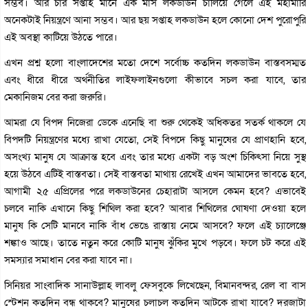
সম্ভব। আর চার সপ্তাহ মানে এক মাস লকডাউন চালিয়ে গেলে এই মহামারি
অনেকটাই নিয়ন্ত্রণে আনা সম্ভব। আর ছয় সপ্তাহ লকডাউন হলে কোনো দেশ পুরোপুরি
এই অবস্থা কাটিয়ে উঠতে পারে।
এখন প্রশ্ন হলো বাংলাদেশের মতো দেশে সর্বোচ্চ কতদিন লকডাউন বাস্তবসম্মত
এবং ধীরে ধীরে অর্থনীতির লাইফলাইনগুলো কীভাবে সচল করা যাবে, তার
মেকানিজম বের করা জরুরি।
আমরা যে বিপদ নিজেরা ডেকে এনেছি বা শুরু থেকেই অধিকতর সতর্ক থাকলে যে
বিপদটি নিয়ন্ত্রণের মধ্যে রাখা যেতো, সেই বিপদে কিছু মানুষের যে প্রাণহানি হবে,
অসংখ্য মানুষ যে আক্রান্ত হবে এবং তার মধ্যে একটা বড় অংশ চিকিৎসা নিয়ে সুস্থ
হয়ে উঠবে এটিই বাস্তবতা। সেই বাস্তবতা মাথায় রেখেই এখন আমাদের ভাবতে হবে,
আগামী ২৫ এপ্রিলের পরে লকডাউনের চেহারাটা আসলে কেমন হবে? এভাবেই
চলবে নাকি এখানে কিছু শিথিল করা হবে? আবার শিথিলের ঘোষণা দেওয়া হলে
মানুষ কি সেটি মানবে নাকি বাঁধ ভেঙে রাস্তায় নেমে আসবে? ফলে এই চ্যালেঞ্জে
শঙ্কাও আছে। তাতে নতুন করে কোটি মানুষ ঝুঁকির মুখে পড়বে। ফলে চট করে এই
সমস্যার সমাধান বের করা যাবে না।
সিনিয়র সাংবাদিক সানাউল্লাহ লাবলু ফেসবুকে লিখেছেন, বিমানবন্দর, রেল বা বাস
স্টেশন কতদিন বন্ধ থাকবে? মানুষের চলাচল কতদিন আটকে রাখা যাবে? দরজাটা