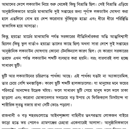
আমাদের দেশে লকডাউন নিয়ে শুরু থেকেই কিছু বিভ্রান্তি ছিল। সেই বিভ্রান্তি এড়িয়ে
আনুষ্ঠানিকভাবে মার্চের মাঝামাঝি দুই সপ্তাহের জন্য পূর্ণাঙ্গ লকডাউন ঘোষণা করা
হলে এতদিনে বোধ হয় দেশ করোনার ঝুঁকিমুক্ত হতো এবং ধীরে ধীরে পরিস্থিতি
স্বাভাবিক হয়ে আসতো।
কিন্তু, হয়তো মার্চের মাঝামাঝি পর্যন্ত সরকারের নীতিনির্ধারকরা অতি আত্মবিশ্বাসী
ছিলেন (কিছু ভুল বার্তাও হয়তো তাদের কাছে ছিল) অথবা সারা দেশে দুই সপ্তাহের
আনুষ্ঠানিক লকডাউন ঘোষণায় কোনো টেনকিন্যাল কারণ ছিল। যে কারণে সরকারের
তরফে এখন পর্যন্ত লকডাউন শব্দটি ব্যবহার করা হয়নি। বরং বারবারই বলা হচ্ছে
সাধারণ ছুটি।
ছুটি আর লকডাউনের চরিত্রগত পার্থক্য আছে। এই পার্থক্য যতটা না অ্যাকাডেমিক,
তার চেয়ে বেশি মনস্তাত্ত্বিক। কারণ ছুটি শব্দটি হালকাচালের। যা মানুষের মনে ভয়ের
পরিবর্তে আনন্দের উদ্রেক ঘটায়। ফলে সাধারণ ছুটি পেয়ে মানুষ দলে দলে ঢাকা
ছাড়লো এবং করোনা মোকাবেলার সবচেয়ে বড় উপায় যে ফিজিক্যাল ডিসট্যান্স বা
শারীরিক দূরত্ব বজায় রাখা সেটি ভেঙে পড়লো।
রাজধানী ও বড় শহরগুলোতে আইনশৃঙ্খলা বাহিনীর তৎপরতায় লোকজন বাইরে
জড়ো হতে ভয় পেলেও গ্রামগঞ্জের চেহারা একেবারেই আলাদা। আনুষ্ঠানিকভাবে