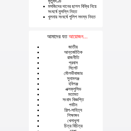
মৃত্যুদণ্ড
মসজিদের দানের ছাগল বিক্রি নিয়ে
সংঘর্ষে মুসল্লি নিহত
খুলনায় সংঘর্ষে পুলিশ সদস্য নিহত
আমাদের যত
আয়োজন...
জাতীয়
আন্তর্জাতিক
রাজনীতি
প্রবাস
সিলেট
মৌলভীবাজার
সুনামগঞ্জ
হবিগঞ্জ
এক্সক্লুসিভ
মতামত
সংবাদ বিজ্ঞপ্তি
পর্যটন
শিল্প-সাহিত্য
শিক্ষাঙ্গন
খেলাধুলা
চিত্র বিচিত্র