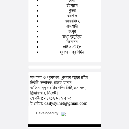
ঢাকা
চট্টগ্রাম
খুলনা
বরিশাল
ময়মনসিংহ
রাজশাহী
রংপুর
তথ্যপ্রযুক্তি
বিনোদন
লাইফ স্টাইল
সুসংবাদ প্রতিদিন
সম্পাদক ও প্রকাশক: খন্দকার আব্দুর রহিম
নির্বাহী সম্পাদক: মারুফ হাসান
অফিস: ব্লু ওয়াটার শপিং সিটি, ৯ম তলা,
জিন্দাবাজার, সিলেট।
মোবাইল: ০১৭১২ ৮৮৬ ৫০৩
ই-মেইল: dailysylhet@gmail.com
Developed by: