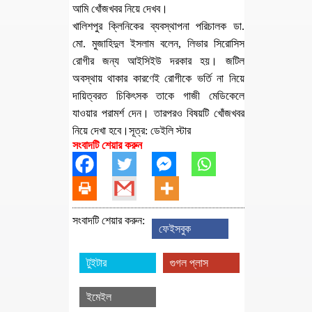
আমি খোঁজখবর নিয়ে দেখব।
খালিশপুর ক্লিনিকের ব্যবস্থাপনা পরিচালক ডা.
মো. মুজাহিদুল ইসলাম বলেন, লিভার সিরোসিস
রোগীর জন্য আইসিইউ দরকার হয়। জটিল
অবস্থায় থাকার কারণেই রোগীকে ভর্তি না নিয়ে
দায়িত্বরত চিকিৎসক তাকে গাজী মেডিকেলে
যাওয়ার পরামর্শ দেন। তারপরও বিষয়টি খোঁজখবর
নিয়ে দেখা হবে।সূত্র: ডেইলি স্টার
সংবাদটি শেয়ার করুন
সংবাদটি শেয়ার করুন:
ফেইসবুক
টুইটার
গুগল প্লাস
ইমেইল