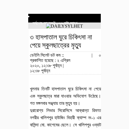
সর্বশেষ আপডেট : ১৬ ঘন্টা আগে
৩ হাসপাতাল ঘুরে চিকিৎসা না
পেয়ে স্কুলছাত্রের মৃত্যু
ডেইলি সিলেট ডট কম ::
|
০
প্রকাশিত হয়েছে : ২ এপ্রিল
২০২০, ১২:৩৮ পূর্বাহ্ন |
১২:৩৮ পূর্বাহ্ন
খুলনায় তিনটি হাসপাতাল ঘুরে চিকিৎসা না পেয়ে
এক স্কুলছাত্র মারা যাওয়ার অভিযোগ উঠেছে।
গত মঙ্গলবার সন্ধ্যায় তার মৃত্যু হয়।
দুরারোগ্য লিভার সিরোসিসে আক্রান্ত রিফাত
নগরীর খালিশপুর হাউজিং বিহারী ক্যাম্প নং-১ এর
বাসিন্দা মো. কাশেমের ছেলে। সে খালিশপুর ওব্যাট