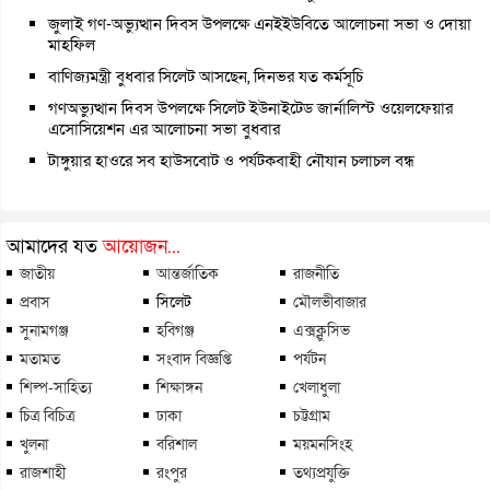
জুলাই গণ-অভ্যুত্থান দিবস উপলক্ষে এনইইউবিতে আলোচনা সভা ও দোয়া
মাহফিল
বাণিজ্যমন্ত্রী বুধবার সিলেট আসছেন, দিনভর যত কর্মসূচি
গণঅভ্যুত্থান দিবস উপলক্ষে সিলেট ইউনাইটেড জার্নালিস্ট ওয়েলফেয়ার
এসোসিয়েশন এর আলোচনা সভা বুধবার
টাঙ্গুয়ার হাওরে সব হাউসবোট ও পর্যটকবাহী নৌযান চলাচল বন্ধ
আমাদের যত
আয়োজন...
জাতীয়
আন্তর্জাতিক
রাজনীতি
প্রবাস
সিলেট
মৌলভীবাজার
সুনামগঞ্জ
হবিগঞ্জ
এক্সক্লুসিভ
মতামত
সংবাদ বিজ্ঞপ্তি
পর্যটন
শিল্প-সাহিত্য
শিক্ষাঙ্গন
খেলাধুলা
চিত্র বিচিত্র
ঢাকা
চট্টগ্রাম
খুলনা
বরিশাল
ময়মনসিংহ
রাজশাহী
রংপুর
তথ্যপ্রযুক্তি