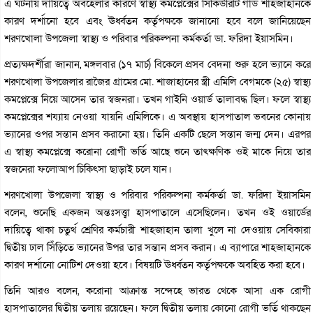
এ ঘটনায় দায়িত্বে অবহেলার কারণে স্বাস্থ্য কমপ্লেক্সের সিকিউরিটি গার্ড শাহজাহানকে
কারণ দর্শানো হবে এবং ঊর্ধ্বতন কর্তৃপক্ষকে জানানো হবে বলে জানিয়েছেন
শরণখোলা উপজেলা স্বাস্থ্য ও পরিবার পরিকল্পনা কর্মকর্তা ডা. ফরিদা ইয়াসমিন।
প্রত্যক্ষদর্শীরা জানান, মঙ্গলবার (১৭ মার্চ) বিকেলে প্রসব বেদনা শুরু হলে ভ্যানে করে
শরণখোলা উপজেলার রাজৈর গ্রামের মো. শাজাহানের স্ত্রী এমিলি বেগমকে (২৫) স্বাস্থ্য
কমপ্লেক্সে নিয়ে আসেন তার স্বজনরা। তখন গাইনি ওয়ার্ড তালাবদ্ধ ছিল। ফলে স্বাস্থ্য
কমপ্লেক্সের শয্যায় নেওয়া যায়নি এমিলিকে। এ অবস্থায় হাসপাতাল ভবনের কোনায়
ভ্যানের ওপর সন্তান প্রসব করানো হয়। তিনি একটি ছেলে সন্তান জন্ম দেন। এরপর
এ স্বাস্থ্য কমপ্লেক্সে করোনা রোগী ভর্তি আছে শুনে তাৎক্ষণিক ওই মাকে নিয়ে তার
স্বজনেরা ফলোআপ চিকিৎসা ছাড়াই চলে যান।
শরণখোলা উপজেলা স্বাস্থ্য ও পরিবার পরিকল্পনা কর্মকর্তা ডা. ফরিদা ইয়াসমিন
বলেন, শুনেছি একজন অন্তঃসত্ত্বা হাসপাতালে এসেছিলেন। তখন ওই ওয়ার্ডের
দায়িত্বে থাকা চতুর্থ শ্রেণির কর্মচারী শাহজাহান তালা খুলে না দেওয়ায় সেবিকারা
দ্বিতীয় ঢাল সিঁড়িতে ভ্যানের উপর তার সন্তান প্রসব করান। এ ব্যাপারে শাহজাহানকে
কারণ দর্শানো নোটিশ দেওয়া হবে। বিষয়টি ঊর্ধ্বতন কর্তৃপক্ষকে অবহিত করা হবে।
তিনি আরও বলেন, করোনা আক্রান্ত সন্দেহে ভারত থেকে আসা এক রোগী
হাসপাতালের দ্বিতীয় তলায় রয়েছেন। ফলে দ্বিতীয় তলায় কোনো রোগী ভর্তি থাকছেন