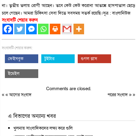
না। তৃতীয় তলায় রোগী আছেন। তবে কেউ কেউ করোনা আতঙ্কে হাসপাতাল ছেড়ে
চলে গেছেন। আমরা চিকিৎসা সেবা দিতে সবসময় সতর্ক রয়েছি।সূত্র : বাংলানিউজ
সংবাদটি শেয়ার করুন
সংবাদটি শেয়ার করুন:
ফেইসবুক
টুইটার
গুগল প্লাস
ইমেইল
Comments are closed.
« «
আগের সংবাদ
পরের সংবাদ
» »
এ বিভাগের অন্যান্য খবর
খুলনায় সাংবাদিকদের লক্ষ্য করে গুলি