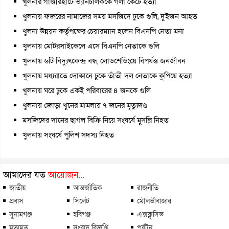
খুলনার গাজীরহাটে ভ্যানচালককে গলা কেটে হত্যা
খুলনায় ফজরের নামাজের সময় মসজিদে ঢুকে গুলি, দুইজন আহত
খুলনা উন্নয়ন কর্তৃপক্ষের চেয়ারম্যান হলেন বিএনপি নেতা মনা
খুলনায় মোটরসাইকেলে এসে বিএনপি নেতাকে গুলি
খুলনায় ৬টি বিদ্যুৎকেন্দ্র বন্ধ, লোডশেডিংয়ে বিপর্যস্ত জনজীবন
খুলনায় মধ্যরাতে দোকানে ঢুকে তাঁতী দল নেতাকে কুপিয়ে হত্যা
খুলনায় ঘরে ঢুকে একই পরিবারের ৪ জনকে গুলি
খুলনায় জোড়া খুনের মামলায় ৭ জনের মৃত্যুদণ্ড
মসজিদের দানের ছাগল বিক্রি নিয়ে সংঘর্ষে মুসল্লি নিহত
খুলনায় সংঘর্ষে পুলিশ সদস্য নিহত
আমাদের যত
আয়োজন...
জাতীয়
আন্তর্জাতিক
রাজনীতি
প্রবাস
সিলেট
মৌলভীবাজার
সুনামগঞ্জ
হবিগঞ্জ
এক্সক্লুসিভ
মতামত
সংবাদ বিজ্ঞপ্তি
পর্যটন