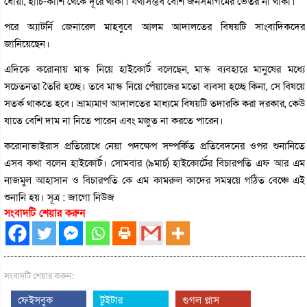
ধোয়া, হাঁচি-কাশি থেকে দূরে থাকা। যথাসম্ভব বেশি জনসমাগমের ভেতর না থাকা।
পরে অ্যাটর্নি জেনারেল মাহবুবে আলম আদালতের বিষয়টি সাংবাদিকদের
জানিয়েছেন।
এদিকে করোনায় মাস্ক নিয়ে হাইকোর্ট বলেছেন, মাস্ক ব্যবহারে মানুষের মধ্যে
সচেতনতা তৈরি হচ্ছে। তবে মাস্ক নিয়ে পেঁয়াজের মতো ব্যবসা হচ্ছে কিনা, সে বিষয়ে
সতর্ক থাকতে হবে। ভ্রাম্যমাণ আদালতের মাধ্যমে বিষয়টি তদারকি করা দরকার, কেউ
যাতে বেশি দাম না নিতে পারেন এবং মজুত না করতে পারেন।
করোনাভাইরাস প্রতিরোধে নেয়া পদক্ষেপ সম্পর্কিত প্রতিবেদনের ওপর শুনানিতে
এসব কথা বলেন হাইকোর্ট। সোমবার (৯মার্চ) হাইকোর্টের বিচারপতি এফ আর এম
নাজমুল আহাসান ও বিচারপতি কে এম কামরুল কাদের সমন্বয়ে গঠিত বেঞ্চে এই
শুনানি হয়। সূত্র : জাগো নিউজ
সংবাদটি শেয়ার করুন
সংবাদটি শেয়ার করুন:
ফেইসবুক
টুইটার
গুগল প্লাস