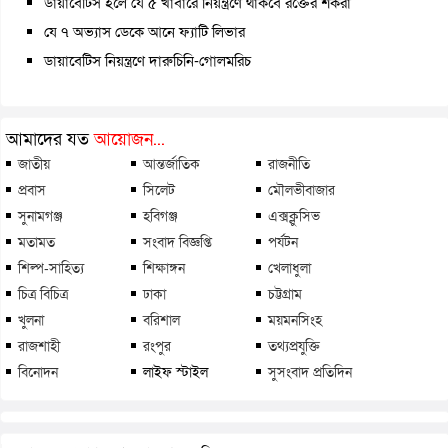
ডায়াবেটিস হলে যে ৫ খাবারে নিয়ন্ত্রণে থাকবে রক্তের শর্করা
যে ৭ অভ্যাস ডেকে আনে ফ্যাটি লিভার
ডায়াবেটিস নিয়ন্ত্রণে দারুচিনি-গোলমরিচ
আমাদের যত
আয়োজন...
জাতীয়
আন্তর্জাতিক
রাজনীতি
প্রবাস
সিলেট
মৌলভীবাজার
সুনামগঞ্জ
হবিগঞ্জ
এক্সক্লুসিভ
মতামত
সংবাদ বিজ্ঞপ্তি
পর্যটন
শিল্প-সাহিত্য
শিক্ষাঙ্গন
খেলাধুলা
চিত্র বিচিত্র
ঢাকা
চট্টগ্রাম
খুলনা
বরিশাল
ময়মনসিংহ
রাজশাহী
রংপুর
তথ্যপ্রযুক্তি
বিনোদন
লাইফ স্টাইল
সুসংবাদ প্রতিদিন