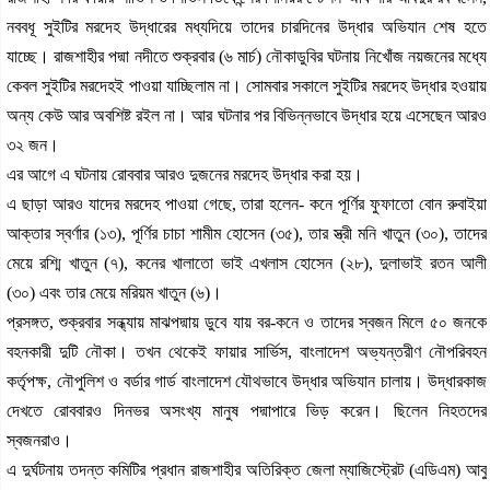
নববধূ সুইটির মরদেহ উদ্ধারের মধ্যদিয়ে তাদের চারদিনের উদ্ধার অভিযান শেষ হতে
যাচ্ছে। রাজশাহীর পদ্মা নদীতে শুক্রবার (৬ মার্চ) নৌকাডুবির ঘটনায় নিখোঁজ নয়জনের মধ্যে
কেবল সুইটির মরদেহই পাওয়া যাচ্ছিলাম না। সোমবার সকালে সুইটির মরদেহ উদ্ধার হওয়ায়
অন্য কেউ আর অবশিষ্ট রইল না। আর ঘটনার পর বিভিন্নভাবে উদ্ধার হয়ে এসেছেন আরও
৩২ জন।
এর আগে এ ঘটনায় রোববার আরও দুজনের মরদেহ উদ্ধার করা হয়।
এ ছাড়া আরও যাদের মরদেহ পাওয়া গেছে, তারা হলেন- কনে পূর্ণির ফুফাতো বোন রুবাইয়া
আক্তার স্বর্ণার (১৩), পূর্ণির চাচা শামীম হোসেন (৩৫), তার স্ত্রী মনি খাতুন (৩০), তাদের
মেয়ে রশ্মি খাতুন (৭), কনের খালাতো ভাই এখলাস হোসেন (২৮), দুলাভাই রতন আলী
(৩০) এবং তার মেয়ে মরিয়ম খাতুন (৬)।
প্রসঙ্গত, শুক্রবার সন্ধ্যায় মাঝপদ্মায় ডুবে যায় বর-কনে ও তাদের স্বজন মিলে ৫০ জনকে
বহনকারী দুটি নৌকা। তখন থেকেই ফায়ার সার্ভিস, বাংলাদেশ অভ্যন্তরীণ নৌপরিবহন
কর্তৃপক্ষ, নৌপুলিশ ও বর্ডার গার্ড বাংলাদেশ যৌথভাবে উদ্ধার অভিযান চালায়। উদ্ধারকাজ
দেখতে রোববারও দিনভর অসংখ্য মানুষ পদ্মাপারে ভিড় করেন। ছিলেন নিহতদের
স্বজনরাও।
এ দুর্ঘটনায় তদন্ত কমিটির প্রধান রাজশাহীর অতিরিক্ত জেলা ম্যাজিস্ট্রেট (এডিএম) আবু