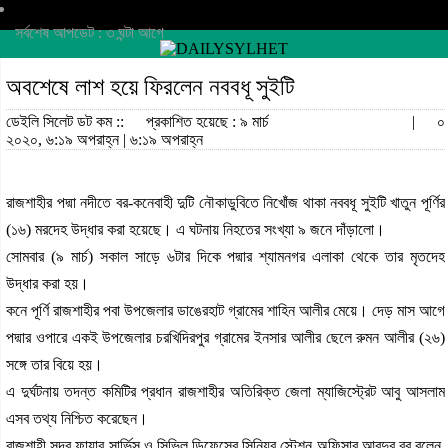
সর্বশেষ আপডেট : ৩ ঘন্টা আগে
অবশেষে লাশ হয়ে ফিরলেন নববধূ সুইটি
ডেইলি সিলেট ডট কম ::
প্রকাশিত হয়েছে : ৯ মার্চ
|
০
২০২০, ৬:১৯ অপরাহ্ন | ৬:১৯ অপরাহ্ন
রাজশাহীর পদ্মা নদীতে বর-কনেবাহী দুটি নৌকাডুবিতে নিখোঁজ থাকা নববধূ সুইটি খাতুন পূর্ণির
(১৬) মরদেহ উদ্ধার করা হয়েছে। এ ঘটনায় নিহতের সংখ্যা ৯ জনে দাঁড়ালো।
সোমবার (৯ মার্চ) সকাল সাড়ে ৬টার দিকে পদ্মার শ্যামনগর এলাকা থেকে তার মৃতদেহ
উদ্ধার করা হয়।
কনে পূর্ণি রাজশাহীর পবা উপজেলার ডাঙেরহাট গ্রামের শাহিন আলীর মেয়ে। দেড় মাস আগে
পদ্মার ওপারে একই উপজেলার চরখিদিরপুর গ্রামের ইনসার আলীর ছেলে রুমন আলীর (২৬)
সঙ্গে তার বিয়ে হয়।
এ দুর্ঘটনায় তদন্ত কমিটির প্রধান রাজশাহীর অতিরিক্ত জেলা ম্যাজিস্ট্রেট আবু আসলাম
এসব তথ্য নিশ্চিত করেছেন।
রাজশাহী সদর ফায়ার সার্ভিস ও সিভিল ডিফেন্সের সিনিয়র স্টেশন অফিসার আবদুর রব বলেন,