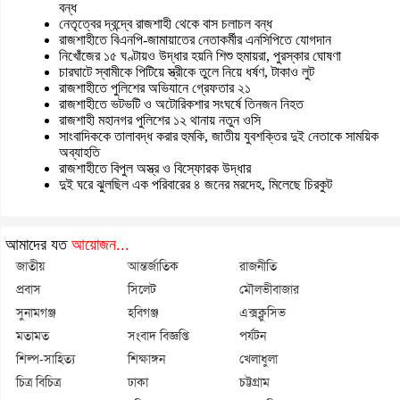
বন্ধ
নেতৃত্বের দ্বন্দ্বে রাজশাহী থেকে বাস চলাচল বন্ধ
রাজশাহীতে বিএনপি-জামায়াতের নেতাকর্মীর এনসিপিতে যোগদান
নিখোঁজের ১৫ ঘণ্টায়ও উদ্ধার হয়নি শিশু হুমায়রা, পুরস্কার ঘোষণা
চারঘাটে স্বামীকে পিটিয়ে স্ত্রীকে তুলে নিয়ে ধর্ষণ, টাকাও লুট
রাজশাহীতে পুলিশের অভিযানে গ্রেফতার ২১
রাজশাহীতে ভটভটি ও অটোরিকশার সংঘর্ষে তিনজন নিহত
রাজশাহী মহানগর পুলিশের ১২ থানায় নতুন ওসি
সাংবাদিককে তালাবদ্ধ করার হুমকি, জাতীয় যুবশক্তির দুই নেতাকে সাময়িক
অব্যাহতি
রাজশাহীতে বিপুল অস্ত্র ও বিস্ফোরক উদ্ধার
দুই ঘরে ঝুলছিল এক পরিবারের ৪ জনের মরদেহ, মিলেছে চিরকুট
আমাদের যত
আয়োজন...
জাতীয়
আন্তর্জাতিক
রাজনীতি
প্রবাস
সিলেট
মৌলভীবাজার
সুনামগঞ্জ
হবিগঞ্জ
এক্সক্লুসিভ
মতামত
সংবাদ বিজ্ঞপ্তি
পর্যটন
শিল্প-সাহিত্য
শিক্ষাঙ্গন
খেলাধুলা
চিত্র বিচিত্র
ঢাকা
চট্টগ্রাম