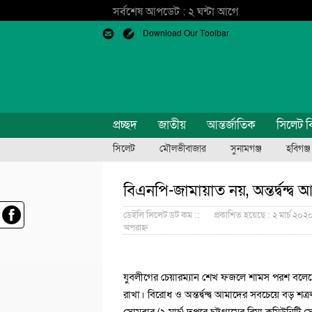
সর্বশেষ আপডেট : ২ ঘন্টা আগে
Download Our Toolbar
প্রচ্ছদ
জাতীয়
আন্তর্জাতিক
সিলেট ব
সিলেট
মৌলভীবাজার
সুনামগঞ্জ
হবিগঞ্জ
বিএনপি-জামায়াত নয়, অন্তর্দ্বন্দ্
ডেইলি সিলেট ডট কম ::
প্রকাশিত হয়েছে : ২ মার্চ ২০২
অপরাহ্ন
যুবলীগের চেয়ারম্যান শেখ ফজলে শামস পরশ বলেছে
রাখা। বিরোধ ও অন্তর্দ্বন্দ্ব আমাদের সবচেয়ে বড় 