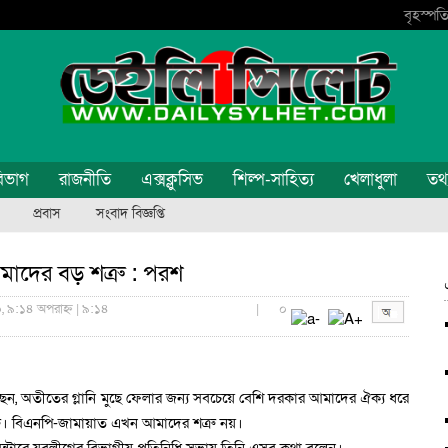
বৃহস্পতি
িভাগ
রাজনীতি
এক্সক্লুসিভ
শিল্প-সাহিত্য
খেলাধুলা
তথ্য
প্রবাস
সংবাদ বিজ্ঞপ্তি
ব আমাদের বড় শত্রু : পরশ
০, ৯:১৪ অপরাহ্ন | ৯:১৪
|
০
ন, অতীতের গ্লানি মুছে ফেলার জন্য সবচেয়ে বেশি দরকার আমাদের ঐক্য ধরে
শত্রু। বিএনপি-জামায়াত এখন আমাদের শত্রু নয়।