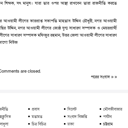
জন শিক্ষক, সৎ মানুষ। যারা তার ওপর আস্থা রাখবেন তারা রাজনীতি করতে
র আওয়ামী লীগের ভারপ্রাপ্ত সভাপতি মাহতাব উদ্দিন চৌধুরী, নগর আওয়ামী
উদ্দিন, নগর আওয়ামী লীগের জ্যেষ্ঠ যুগ্ম সাধারণ সম্পাদক ও মেয়রপ্রার্থী
 লীগের সাধারণ সম্পাদক মফিজুর রহমান, উত্তর জেলা আওয়ামী লীগের সাধারণ
 জাগো নিউজ
Comments are closed.
পরের সংবাদ
» »
জনীতি
প্রবাস
সিলেট
মৌলভীবাজার
্সক্লুসিভ
মতামত
সংবাদ বিজ্ঞপ্তি
পর্যটন
লাধুলা
চিত্র বিচিত্র
ঢাকা
চট্টগ্রাম