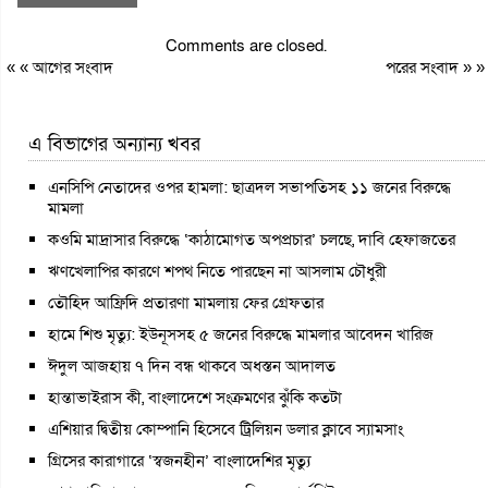
Comments are closed.
« «
আগের সংবাদ
পরের সংবাদ
» »
এ বিভাগের অন্যান্য খবর
এনসিপি নেতাদের ওপর হামলা: ছাত্রদল সভাপতিসহ ১১ জনের বিরুদ্ধে
মামলা
কওমি মাদ্রাসার বিরুদ্ধে ‘কাঠামোগত অপপ্রচার’ চলছে, দাবি হেফাজতের
ঋণখেলাপির কারণে শপথ নিতে পারছেন না আসলাম চৌধুরী
তৌহিদ আফ্রিদি প্রতারণা মামলায় ফের গ্রেফতার
হামে শিশু মৃত্যু: ইউনূসসহ ৫ জনের বিরুদ্ধে মামলার আবেদন খারিজ
ঈদুল আজহায় ৭ দিন বন্ধ থাকবে অধস্তন আদালত
হান্তাভাইরাস কী, বাংলাদেশে সংক্রমণের ঝুঁকি কতটা
এশিয়ার দ্বিতীয় কোম্পানি হিসেবে ট্রিলিয়ন ডলার ক্লাবে স্যামসাং
গ্রিসের কারাগারে ‘স্বজনহীন’ বাংলাদেশির মৃত্যু