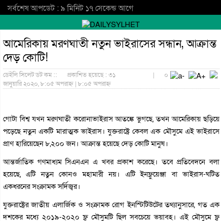
সর্বশেষ আপডেট : ৯ মিনিট ১৭ সেকেন্ড আগে
আমেরিকায় মরণঘাতী নতুন ভাইরাসের সন্ধান, আক্রান্ত
দেড় কোটি!
ডেইলি সিলেট ডট কম ::
প্রকাশিত হয়েছে : ৩১
|
০
জানুয়ারি ২০২০, ৮:০৫ অপরাহ্ন | ৮:০৫ অপরাহ্ন
গোটা বিশ্ব যখন মরণঘাতী করোনাভাইরাস আতঙ্কে ভুগছে, তখন আমেরিকায় ছড়িয়ে
পড়েছে নতুন একটি মারাত্মক ভাইরাস। যুক্তরাষ্ট্রে কেবল এক মৌসুমে এই ভাইরাসে
প্রাণ হারিয়েছেন ৮,২০০ জন। আক্রান্ত হয়েছে দেড় কোটি মানুষ।
আন্তর্জাতিক গণমাধ্যম সিএনএন এ খবর প্রকাশ করেছে। তবে প্রতিবেদনে বলা
হয়েছে, এটি নতুন কোনও মহামারী নয়। এটি ইনফ্লুয়েঞ্জা বা ভাইরাস-ঘটিত
একধরনের সংক্রামক সর্দিজ্বর।
যুক্তরাষ্ট্রের জাতীয় এলার্জিক ও সংক্রামক রোগ ইনস্টিটিউটের তথ্যানুসারে, গত এক
দশকের মধ্যে ২০১৯-২০২০ ফ্লু মৌসুমটি ছিল সবচেয়ে ভয়াবহ। এই মৌসুমে ফ্লু