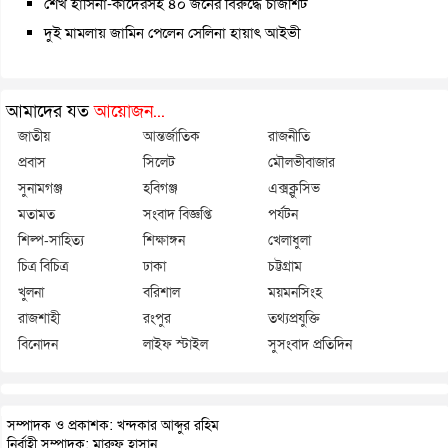
শেখ হাসিনা-কাদেরসহ ৪০ জনের বিরুদ্ধে চার্জশিট
দুই মামলায় জামিন পেলেন সেলিনা হায়াৎ আইভী
আমাদের যত
আয়োজন...
জাতীয়
আন্তর্জাতিক
রাজনীতি
প্রবাস
সিলেট
মৌলভীবাজার
সুনামগঞ্জ
হবিগঞ্জ
এক্সক্লুসিভ
মতামত
সংবাদ বিজ্ঞপ্তি
পর্যটন
শিল্প-সাহিত্য
শিক্ষাঙ্গন
খেলাধুলা
চিত্র বিচিত্র
ঢাকা
চট্টগ্রাম
খুলনা
বরিশাল
ময়মনসিংহ
রাজশাহী
রংপুর
তথ্যপ্রযুক্তি
বিনোদন
লাইফ স্টাইল
সুসংবাদ প্রতিদিন
সম্পাদক ও প্রকাশক: খন্দকার আব্দুর রহিম
নির্বাহী সম্পাদক: মারুফ হাসান