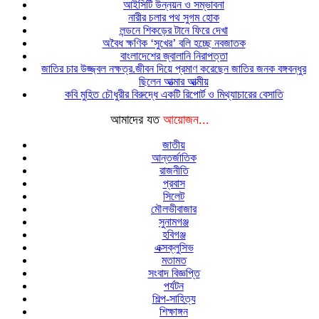
আইসিটি উন্নয়ন ও সম্ভাবনা
নারীর চলার পথ সুগম হোক
লন্ডনে শিকড়ের টানে ফিরে দেখা
অবৈধ ক্ষণিক ‘সুখের’ বলি হচ্ছে নবজাতক
বাংলাদেশের জ্বালানি নিরাপত্তা
জাতির চার উজ্জ্বল নক্ষত্র.জীবন দিয়ে প্রমাণ করেছেন জাতির জনক বঙ্গবন্ধুর
ছিলেন আত্মার আত্মীয়
কবি মুহিত চৌধুরীর বিরুদ্ধে একটি রিপোর্ট ও মিথ্যাচারের বেসাতি
আমাদের যত
আয়োজন...
জাতীয়
আন্তর্জাতিক
রাজনীতি
প্রবাস
সিলেট
মৌলভীবাজার
সুনামগঞ্জ
হবিগঞ্জ
এক্সক্লুসিভ
মতামত
সংবাদ বিজ্ঞপ্তি
পর্যটন
শিল্প-সাহিত্য
শিক্ষাঙ্গন