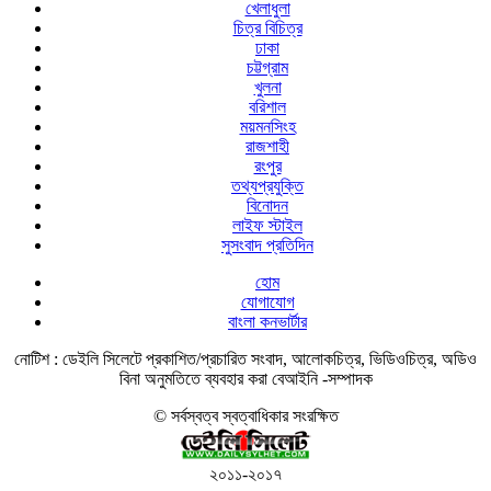
খেলাধুলা
চিত্র বিচিত্র
ঢাকা
চট্টগ্রাম
খুলনা
বরিশাল
ময়মনসিংহ
রাজশাহী
রংপুর
তথ্যপ্রযুক্তি
বিনোদন
লাইফ স্টাইল
সুসংবাদ প্রতিদিন
হোম
যোগাযোগ
বাংলা কনভার্টার
নোটিশ :
ডেইলি সিলেটে প্রকাশিত/প্রচারিত সংবাদ, আলোকচিত্র, ভিডিওচিত্র, অডিও
বিনা অনুমতিতে ব্যবহার করা বেআইনি -সম্পাদক
© সর্বস্বত্ব স্বত্বাধিকার সংরক্ষিত
২০১১-২০১৭