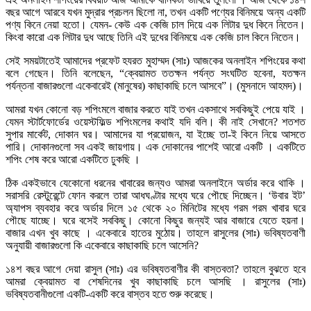
বছর আগে আরবে যখন মুদ্রার প্রচলন ছিলো না, তখন একটি পণ্যের বিনিময়ে অন্য একটি
পণ্য কিনে নেয়া হতো। যেমন- কেউ এক কেজি চাল দিয়ে এক লিটার দুধ কিনে নিতেন।
কিংবা কারো এক লিটার দুধ আছে তিনি এই দুধের বিনিময়ে এক কেজি চাল কিনে নিতেন।
সেই সময়টাতেই আমাদের প্রফেট হযরত মুহাম্মদ (সাঃ) আজকের অনলাইন শপিংয়ের কথা
বলে গেছেন। তিনি বলেছেন, “ক্বেয়ামত ততক্ষন পর্যন্ত সংঘটিত হবেনা, যতক্ষন
পর্যন্তনা বাজারগুলো একেবারেই (মানুষের) কাছাকাছি চলে আসবে”। (মুসনাদে আহমদ)।
আমরা যখন কোনো বড় শপিংমলে বাজার করতে যাই তখন একসাথে সবকিছুই পেয়ে যাই ।
যেমন স্টার্টফোর্ডের ওয়েস্টফিল্ড শপিংমলের কথাই যদি বলি। কী নাই সেখানে? শতশত
সুপার মার্কেট, দোকান ঘর। আমাদের যা প্রয়োজন, যা ইচ্ছে তা-ই কিনে নিয়ে আসতে
পারি। দোকানগুলো সব একই জায়গায়। এক দোকানের পাশেই আরো একটি । একটিতে
শপিং শেষ করে আরো একটিতে ঢুকছি ।
ঠিক একইভাবে যেকোনো ধরনের খাবারের জন্যও আমরা অনলাইনে অর্ডার করে থাকি ।
সরাসরি রেস্টুরেন্টে ফোন করলে তারা আধঘণ্টার মধ্যে ঘরে পৌছে দিচ্ছেন। ‘উবার ইট’
অ্যাপস ব্যবহার করে অর্ডার দিলে ১৫ থেকে ২০ মিনিটের মধ্যে গরম গরম খাবার ঘরে
পৌছে যাচ্ছে। ঘরে বসেই সবকিছু। কোনো কিছুর জন্যই আর বাজারে যেতে হয়না।
বাজার এখন খুব কাছে । একেবারে হাতের মুঠোয়। তাহলে রাসুলের (সাঃ) ভবিষ্যতবাণী
অনুযায়ী বাজারগুলো কি একেবারে কাছাকাছি চলে আসেনি?
১৪শ বছর আগে দেয়া রাসুল (সাঃ) এর ভবিষ্যতবাণীর কী বাস্তবতা? তাহলে বুঝতে হবে
আমরা ক্বেয়ামত বা শেষদিনের খুব কাছাকাছি চলে আসছি । রাসুলের (সাঃ)
ভবিষ্যতবানীগুলো একটি-একটি করে বাস্তব হতে শুরু করেছে।