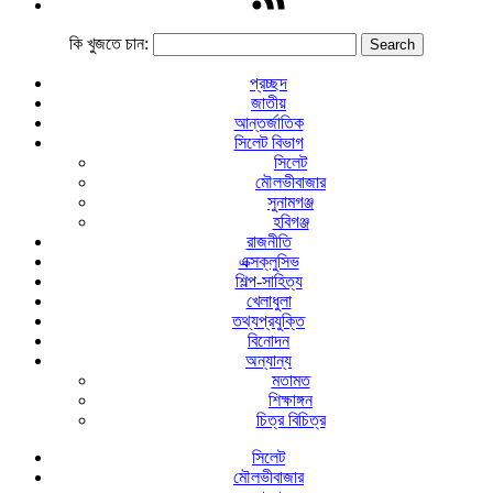
কি খুজতে চান:
প্রচ্ছদ
জাতীয়
আন্তর্জাতিক
সিলেট বিভাগ
সিলেট
মৌলভীবাজার
সুনামগঞ্জ
হবিগঞ্জ
রাজনীতি
এক্সক্লুসিভ
শিল্প-সাহিত্য
খেলাধুলা
তথ্যপ্রযুক্তি
বিনোদন
অন্যান্য
মতামত
শিক্ষাঙ্গন
চিত্র বিচিত্র
সিলেট
মৌলভীবাজার