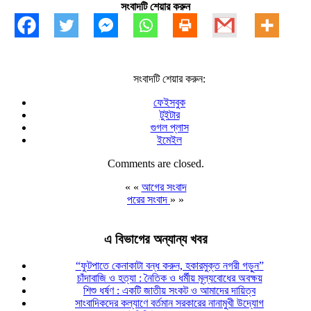
সংবাদটি শেয়ার করুন
সংবাদটি শেয়ার করুন:
ফেইসবুক
টুইটার
গুগল প্লাস
ইমেইল
Comments are closed.
« «
আগের সংবাদ
পরের সংবাদ
» »
এ বিভাগের অন্যান্য খবর
“ফুটপাতে কেনাকাটা বন্ধ করুন, হকারমুক্ত নগরী গড়ুন”
চাঁদাবাজি ও হত্যা : নৈতিক ও ধর্মীয় মূল্যবোধের অবক্ষয়
শিশু ধর্ষণ : একটি জাতীয় সংকট ও আমাদের দায়িত্ব
সাংবাদিকদের কল্যাণে বর্তমান সরকারের নানামুখী উদ্যোগ