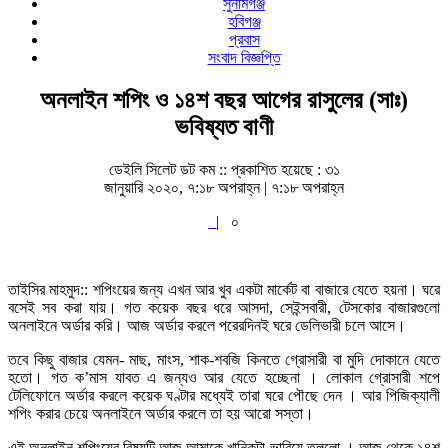
সুনামগঞ্জ
হবিগঞ্জ
প্রবাস
সংবাদ বিজ্ঞপ্তি
অনলাইন শপিং ও ১৪শ বছর আগের রাসুলের (সাঃ)
ভবিষ্যত বাণী
ডেইলি সিলেট ডট কম ::
প্রকাশিত হয়েছে : ৩১
জানুয়ারি ২০২০, ৭:১৮ অপরাহ্ন | ৭:১৮ অপরাহ্ন
|
০
তাইসির মাহমুদ:: শপিংয়ের জন্য এখন আর খুব একটা মার্কেট বা বাজারে যেতে হয়না। ঘরে
বসেই সব করা যায়। গত কয়েক বছর ধরে আসদা, সেইন্সবারী, টেসকোর বাজারগুলো
অনলাইনে অর্ডার করি। আজ অর্ডার করলে পরেরদিনই ঘরে ডেলিভারী চলে আসে।
তবে কিছু বাজার যেমন- মাছ, মাংস, শাক-শবজি কিনতে গ্রোসারী বা মুদি দোকানে যেতে
হতো। গত ক’মাস যাবত এ জন্যও আর যেতে হচ্ছেনা । লোকাল গ্রোসারী শপে
টেলিফোনে অর্ডার করলে কয়েক ঘণ্টার মধ্যেই তারা ঘরে পৌছে দেন । আর পিজিক্যালী
শপিং করার চেয়ে অনলাইনে অর্ডার করলে তা হয় আরো সস্তা।
এই অনলাইন শপিংয়ের বিষয়টি আজ আমাকে খানিকটা ভাবিয়ে তুললো । আজ থেকে ১৪শ