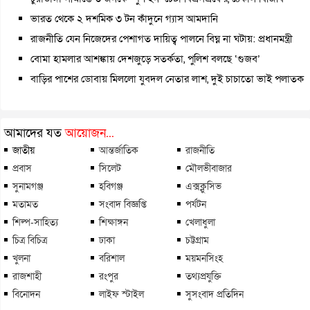
ভারত থেকে ২ দশমিক ৩ টন কাঁদুনে গ্যাস আমদানি
রাজনীতি যেন নিজেদের পেশাগত দায়িত্ব পালনে বিঘ্ন না ঘটায়: প্রধানমন্ত্রী
বোমা হামলার আশঙ্কায় দেশজুড়ে সতর্কতা, পুলিশ বলছে ‘গুজব’
বাড়ির পাশের ডোবায় মিললো যুবদল নেতার লাশ, দুই চাচাতো ভাই পলাতক
আমাদের যত
আয়োজন...
জাতীয়
আন্তর্জাতিক
রাজনীতি
প্রবাস
সিলেট
মৌলভীবাজার
সুনামগঞ্জ
হবিগঞ্জ
এক্সক্লুসিভ
মতামত
সংবাদ বিজ্ঞপ্তি
পর্যটন
শিল্প-সাহিত্য
শিক্ষাঙ্গন
খেলাধুলা
চিত্র বিচিত্র
ঢাকা
চট্টগ্রাম
খুলনা
বরিশাল
ময়মনসিংহ
রাজশাহী
রংপুর
তথ্যপ্রযুক্তি
বিনোদন
লাইফ স্টাইল
সুসংবাদ প্রতিদিন