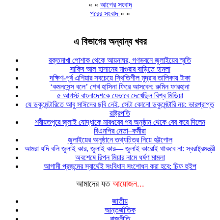
« «
আগের সংবাদ
পরের সংবাদ
» »
এ বিভাগের অন্যান্য খবর
রক্তমাখা পোশাক থেকে আয়নাঘর, গণভবনে জুলাইয়ের স্মৃতি
সাকিব আল হাসানের মাগুরার বাড়িতে হামলা
দক্ষিণ-পূর্ব এশিয়ার সবচেয়ে স্থিতিশীল মুদ্রার তালিকায় টাকা
‘কমনসেন্স বলে’ শেখ হাসিনা ফিরে আসবেন: রুমিন ফারহানা
৫ আগস্ট বাংলাদেশকে যেভাবে দেখেছিল বিশ্ব মিডিয়া
যে ডকুমেন্টারিতে আবু সাঈদের ছবি নেই, সেটা কোনো ডকুমেন্টারি নয়: ভারপ্রাপ্ত
রাষ্ট্রপতি
শরীয়তপুরে জুলাই যোদ্ধাকে মারধরের পর অনুষ্ঠান থেকে বের করে দিলেন
বিএনপির নেতা–কর্মীরা
জুলাইয়ের অনুষ্ঠানে তথ্যচিত্র নিয়ে হট্টগোল
আমরা যদি বলি জুলাই কার, জুলাই কার— জুলাই কারোই থাকবে না: স্বরাষ্ট্রমন্ত্রী
অবশেষে রিপন মিয়ার নামে ধর্ষণ মামলা
আগামী প্রজন্মের স্বার্থেই সংবিধান সংশোধন করা হবে: চিফ হুইপ
আমাদের যত
আয়োজন...
জাতীয়
আন্তর্জাতিক
রাজনীতি