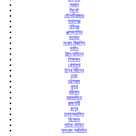
প্রবাস
সিলেট
মৌলভীবাজার
সুনামগঞ্জ
হবিগঞ্জ
এক্সক্লুসিভ
মতামত
সংবাদ বিজ্ঞপ্তি
পর্যটন
শিল্প-সাহিত্য
শিক্ষাঙ্গন
খেলাধুলা
চিত্র বিচিত্র
ঢাকা
চট্টগ্রাম
খুলনা
বরিশাল
ময়মনসিংহ
রাজশাহী
রংপুর
তথ্যপ্রযুক্তি
বিনোদন
লাইফ স্টাইল
সুসংবাদ প্রতিদিন