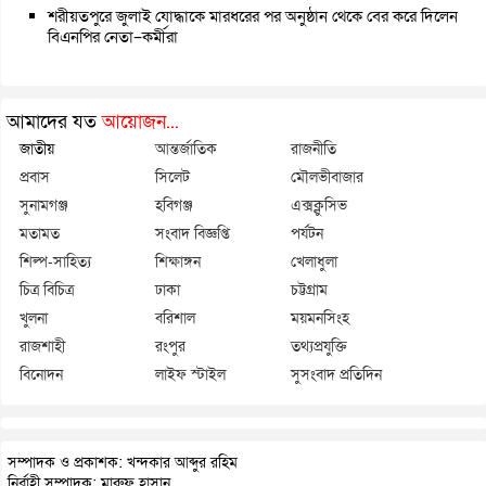
শরীয়তপুরে জুলাই যোদ্ধাকে মারধরের পর অনুষ্ঠান থেকে বের করে দিলেন
বিএনপির নেতা–কর্মীরা
আমাদের যত
আয়োজন...
জাতীয়
আন্তর্জাতিক
রাজনীতি
প্রবাস
সিলেট
মৌলভীবাজার
সুনামগঞ্জ
হবিগঞ্জ
এক্সক্লুসিভ
মতামত
সংবাদ বিজ্ঞপ্তি
পর্যটন
শিল্প-সাহিত্য
শিক্ষাঙ্গন
খেলাধুলা
চিত্র বিচিত্র
ঢাকা
চট্টগ্রাম
খুলনা
বরিশাল
ময়মনসিংহ
রাজশাহী
রংপুর
তথ্যপ্রযুক্তি
বিনোদন
লাইফ স্টাইল
সুসংবাদ প্রতিদিন
সম্পাদক ও প্রকাশক: খন্দকার আব্দুর রহিম
নির্বাহী সম্পাদক: মারুফ হাসান