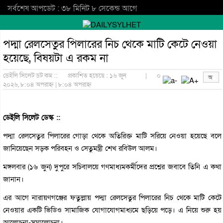
সর্বশেষ আপডেট : ৩৮ মিনিট ৮ সেকেন্ড আগে
পদ্মা রেলসেতুর পিলারের নিচ থেকে মাটি কেটে নেওয়া
হয়েছে, বিষয়টা এ রকম না
ডেইলি সিলেট ডট কম ::
প্রকাশিত হয়েছে : ১৬ জুন
|
০
২০২৬, ৮:০৪ অপরাহ্ন | ৮:০৪ অপরাহ্ন
ডেইলি সিলেট ডেস্ক ::
পদ্মা রেলসেতুর পিলারের গোড়া থেকে অতিরিক্ত মাটি সরিয়ে নেওয়া হয়েছে বলে
জানিয়েছেন সড়ক পরিবহন ও সেতুমন্ত্রী শেখ রবিউল আলম।
মঙ্গলবার (১৬ জুন) দুপুরে সচিবালয়ে গণমাধ্যমকর্মীদের প্রশ্নের জবাবে তিনি এ কথা
জানান।
এর আগে নারায়ণগঞ্জের ফতুল্লায় পদ্মা রেলসেতুর পিলারের নিচ থেকে মাটি কেটে
নেওয়ার একটি ভিডিও সামাজিক যোগাযোগমাধ্যমে ছড়িয়ে পড়ে। এ নিয়ে শুরু হয়
আলোচনা-সমালোচনা।