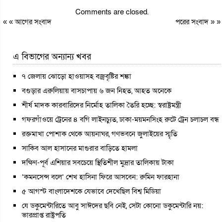
Comments are closed.
« «
আগের সংবাদ
পরের সংবাদ
» »
এ বিভাগের অন্যান্য খবর
৭ জেলায় ঝোড়ো হাওয়াসহ বজ্রবৃষ্টির শঙ্কা
বগুড়ার এরুলিয়ায় বাসচাপায় ৬ জন নিহত, আহত অনেকে
শীর্ষ মাদক কারবারিদের নির্মোহ তালিকা তৈরি হচ্ছে: স্বরাষ্ট্রমন্ত্রী
গফরগাঁওয়ে ট্রেনের ৪ বগি লাইনচ্যুত, ঢাকা-ময়মনসিংহ রুটে ট্রেন চলাচল বন্ধ
রক্তমাখা পোশাক থেকে আয়নাঘর, গণভবনে জুলাইয়ের স্মৃতি
সাকিব আল হাসানের মাগুরার বাড়িতে হামলা
দক্ষিণ-পূর্ব এশিয়ার সবচেয়ে স্থিতিশীল মুদ্রার তালিকায় টাকা
‘কমনসেন্স বলে’ শেখ হাসিনা ফিরে আসবেন: রুমিন ফারহানা
৫ আগস্ট বাংলাদেশকে যেভাবে দেখেছিল বিশ্ব মিডিয়া
যে ডকুমেন্টারিতে আবু সাঈদের ছবি নেই, সেটা কোনো ডকুমেন্টারি নয়:
ভারপ্রাপ্ত রাষ্ট্রপতি