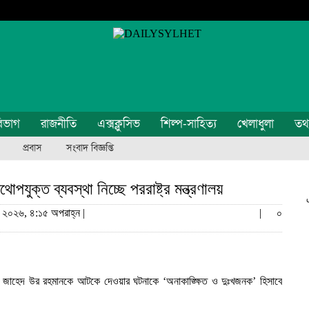
িভাগ
রাজনীতি
এক্সক্লুসিভ
শিল্প-সাহিত্য
খেলাধুলা
তথ্য
প্রবাস
সংবাদ বিজ্ঞপ্তি
োপযুক্ত ব্যবস্থা নিচ্ছে পররাষ্ট্র মন্ত্রণালয়
 ২০২৬, ৪:১৫ অপরাহ্ন |
|
০
দেষ্টা জাহেদ উর রহমানকে আটকে দেওয়ার ঘটনাকে ‘অনাকাঙ্ক্ষিত ও দুঃখজনক’ হিসাবে