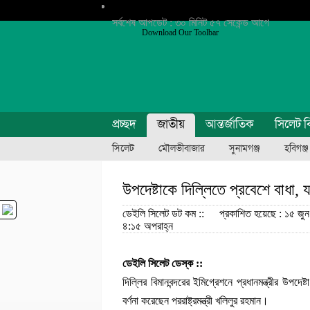
সর্বশেষ আপডেট : ৩০ মিনিট ৫৭ সেকেন্ড আগে
Download Our Toolbar
প্রচ্ছদ
জাতীয়
আন্তর্জাতিক
সিলেট ব
সিলেট
মৌলভীবাজার
সুনামগঞ্জ
হবিগঞ্জ
উপদেষ্টাকে দিল্লিতে প্রবেশে বাধা, যথ
ডেইলি সিলেট ডট কম ::
প্রকাশিত হয়েছে : ১৫ জুন
৪:১৫ অপরাহ্ন
ডেইলি সিলেট ডেস্ক ::
দিল্লির বিমানবন্দরের ইমিগ্রেশনে প্রধানমন্ত্রীর উপ
বর্ণনা করেছেন পররাষ্ট্রমন্ত্রী খলিলুর রহমান।