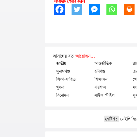
সংবাদটি শেয়ার করুন
আমাদের যত
আয়োজন...
জাতীয়
আন্তর্জাতিক
রা
সুনামগঞ্জ
হবিগঞ্জ
এক
শিল্প-সাহিত্য
শিক্ষাঙ্গন
খে
খুলনা
বরিশাল
ময়
বিনোদন
লাইফ স্টাইল
সু
ডেইলি সিলে
নোটিশ :