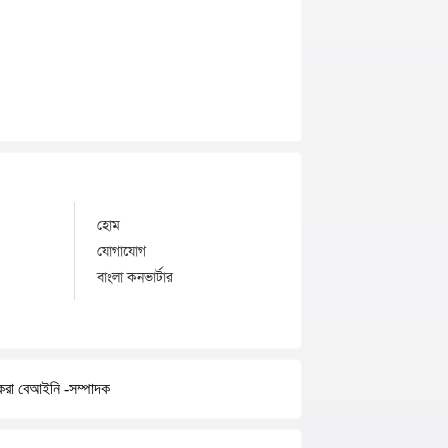
হোম
যোগাযোগ
বাংলা কনভার্টার
করা বেআইনি -সম্পাদক