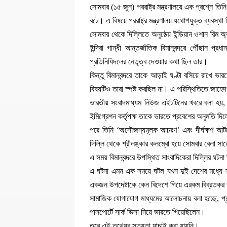
সোমবার (১৫ জুন) পররাষ্ট্র মন্ত্রণালয়ে এক প্রশ্নে 
বটে। এ বিষয়ে পররাষ্ট্র মন্ত্রণালয় যথোপযুক্ত ব্যব
সোমবার থেকে দিল্লিতে অনুষ্ঠেয় ইন্ডিয়ান ওশান রিম
ইন্দিরা গান্ধী আন্তর্জাতিক বিমানবন্দরে পৌঁছান প্র
প্রতিনিধিদলের নেতৃত্ব দেওয়ার কথা ছিল তার।
কিন্তু বিমানবন্দরে তাকে আড়াই ঘণ্টা বসিয়ে রাখে ভা
বিষয়টিও তারা স্পষ্ট করছিল না। এ পরিস্থিতিতে জাহে
ভারতীয় সংবাদমাধ্যম নিউজ এইটটিনের খবরে বলা হয়, 
ইমিগ্রেশন কর্তৃপক্ষ তাকে ভারতে প্রবেশের অনুমতি দি
পরে তিনি ‘অসৌজন্যমূলক আচরণ’ এবং দীর্ঘক্ষণ আটক
দিল্লি থেকে শ্রীলঙ্কার কলম্বো হয়ে সোমবার বেলা সাড়
এ সময় বিমানবন্দরে উপস্থিত সাংবাদিকেরা দিল্লির ঘটন
এ ঘটনা এমন এক সময়ে ঘটল যখন দুই দেশের মধ্যে সম্প
একজন উপদেষ্টাকে কেন বিদেশে গিয়ে এরকম বিব্রতকর 
সামাজিক যোগাযোগ মাধ্যমের আলোচনায় বলা হচ্ছে, প্রধান
পাসপোর্টে সার্ক ভিসা নিয়ে ভারতে গিয়েছিলেন।
তবে এই তথ্যের সত্যতা যাচাই করা যায়নি।