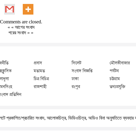
Comments are closed.
« «
আগের সংবাদ
পরের সংবাদ
» »
জনীতি
প্রবাস
সিলেট
মৌলভীবাজার
্সক্লুসিভ
মতামত
সংবাদ বিজ্ঞপ্তি
পর্যটন
লাধুলা
চিত্র বিচিত্র
ঢাকা
চট্টগ্রাম
মনসিংহ
রাজশাহী
রংপুর
তথ্যপ্রযুক্তি
সংবাদ প্রতিদিন
টে প্রকাশিত/প্রচারিত সংবাদ, আলোকচিত্র, ভিডিওচিত্র, অডিও বিনা অনুমতিতে ব্যবহার 