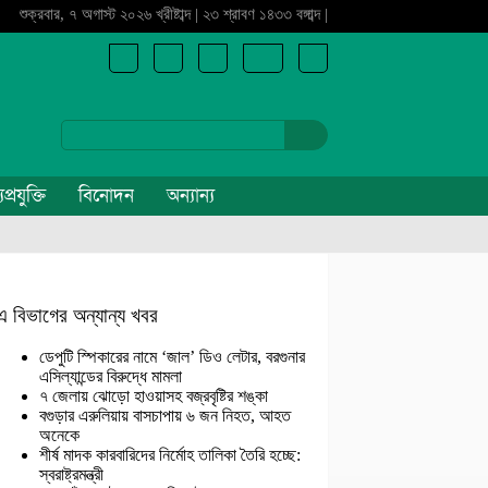
শুক্রবার, ৭ অগাস্ট ২০২৬ খ্রীষ্টাব্দ | ২৩ শ্রাবণ ১৪৩৩ বঙ্গাব্দ |
প্রযুক্তি
বিনোদন
অন্যান্য
এ বিভাগের অন্যান্য খবর
ডেপুটি স্পিকারের নামে ‘জাল’ ডিও লেটার, বরগুনার
এসিল্যান্ডের বিরুদ্ধে মামলা
৭ জেলায় ঝোড়ো হাওয়াসহ বজ্রবৃষ্টির শঙ্কা
বগুড়ার এরুলিয়ায় বাসচাপায় ৬ জন নিহত, আহত
অনেকে
শীর্ষ মাদক কারবারিদের নির্মোহ তালিকা তৈরি হচ্ছে:
স্বরাষ্ট্রমন্ত্রী