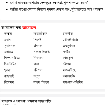
বোমা হামলার আশঙ্কায় দেশজুড়ে সতর্কতা, পুলিশ বলছে ‘গুজব’
বাড়ির পাশের ডোবায় মিললো যুবদল নেতার লাশ, দুই চাচাতো ভাই পলাতক
আমাদের যত
আয়োজন...
জাতীয়
আন্তর্জাতিক
রাজনীতি
প্রবাস
সিলেট
মৌলভীবাজার
সুনামগঞ্জ
হবিগঞ্জ
এক্সক্লুসিভ
মতামত
সংবাদ বিজ্ঞপ্তি
পর্যটন
শিল্প-সাহিত্য
শিক্ষাঙ্গন
খেলাধুলা
চিত্র বিচিত্র
ঢাকা
চট্টগ্রাম
খুলনা
বরিশাল
ময়মনসিংহ
রাজশাহী
রংপুর
তথ্যপ্রযুক্তি
বিনোদন
লাইফ স্টাইল
সুসংবাদ প্রতিদিন
সম্পাদক ও প্রকাশক: খন্দকার আব্দুর রহিম