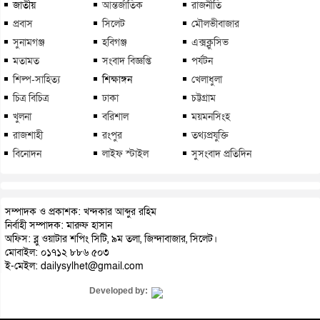
জাতীয়
আন্তর্জাতিক
রাজনীতি
প্রবাস
সিলেট
মৌলভীবাজার
সুনামগঞ্জ
হবিগঞ্জ
এক্সক্লুসিভ
মতামত
সংবাদ বিজ্ঞপ্তি
পর্যটন
শিল্প-সাহিত্য
শিক্ষাঙ্গন
খেলাধুলা
চিত্র বিচিত্র
ঢাকা
চট্টগ্রাম
খুলনা
বরিশাল
ময়মনসিংহ
রাজশাহী
রংপুর
তথ্যপ্রযুক্তি
বিনোদন
লাইফ স্টাইল
সুসংবাদ প্রতিদিন
সম্পাদক ও প্রকাশক: খন্দকার আব্দুর রহিম
নির্বাহী সম্পাদক: মারুফ হাসান
অফিস: ব্লু ওয়াটার শপিং সিটি, ৯ম তলা, জিন্দাবাজার, সিলেট।
মোবাইল: ০১৭১২ ৮৮৬ ৫০৩
ই-মেইল: dailysylhet@gmail.com
Developed by: