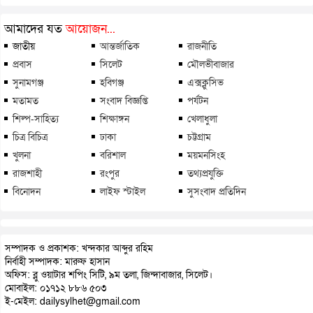
আমাদের যত
আয়োজন...
জাতীয়
আন্তর্জাতিক
রাজনীতি
প্রবাস
সিলেট
মৌলভীবাজার
সুনামগঞ্জ
হবিগঞ্জ
এক্সক্লুসিভ
মতামত
সংবাদ বিজ্ঞপ্তি
পর্যটন
শিল্প-সাহিত্য
শিক্ষাঙ্গন
খেলাধুলা
চিত্র বিচিত্র
ঢাকা
চট্টগ্রাম
খুলনা
বরিশাল
ময়মনসিংহ
রাজশাহী
রংপুর
তথ্যপ্রযুক্তি
বিনোদন
লাইফ স্টাইল
সুসংবাদ প্রতিদিন
সম্পাদক ও প্রকাশক: খন্দকার আব্দুর রহিম
নির্বাহী সম্পাদক: মারুফ হাসান
অফিস: ব্লু ওয়াটার শপিং সিটি, ৯ম তলা, জিন্দাবাজার, সিলেট।
মোবাইল: ০১৭১২ ৮৮৬ ৫০৩
ই-মেইল: dailysylhet@gmail.com