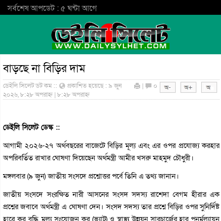
সর্বশেষ আপডেট : ৫ ঘন্টা আগে
বাড়ছে না বিড়ির দাম
ডেইলি সিলেট ডট কম ::
প্রকাশিত হয়েছে : ৯ জুন
|
০
২০২৬, ৮:২৮ অপরাহ্ন | ৮:২৮ অপরাহ্ন
ডেইলি সিলেট ডেস্ক ::
আগামী ২০২৬-২৭ অর্থবছরের বাজেটে বিড়ির মূল্য এবং এর ওপর প্রযোজ্য করহার
অপরিবর্তিত রাখার ঘোষণা দিয়েছেন অর্থমন্ত্রী আমীর খসরু মাহমুদ চৌধুরী।
মঙ্গলবার (৯ জুন) জাতীয় সংসদে প্রশ্নোত্তর পর্বে তিনি এ তথ্য জানান।
জাতীয় সংসদে সংরক্ষিত নারী আসনের সংসদ সদস্য রাশেদা বেগম হীরার এক
প্রশ্নের জবাবে অর্থমন্ত্রী এ ঘোষণা দেন। সংসদ সদস্য তার প্রশ্নে বিড়ির ওপর সুনির্দিষ্ট
হারে কর বৃদ্ধি, মূল্য সংযোজন কর (ভ্যাট) ও স্বাস্থ্য উন্নয়ন সারচার্জের হার পুনর্মূল্যায়ন