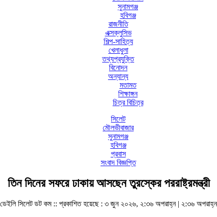
সুনামগঞ্জ
হবিগঞ্জ
রাজনীতি
এক্সক্লুসিভ
শিল্প-সাহিত্য
খেলাধুলা
তথ্যপ্রযুক্তি
বিনোদন
অন্যান্য
মতামত
শিক্ষাঙ্গন
চিত্র বিচিত্র
সিলেট
মৌলভীবাজার
সুনামগঞ্জ
হবিগঞ্জ
প্রবাস
সংবাদ বিজ্ঞপ্তি
তিন দিনের সফরে ঢাকায় আসছেন তুরস্কের পররাষ্ট্রমন্ত্রী
ডেইলি সিলেট ডট কম ::
প্রকাশিত হয়েছে : ৩ জুন ২০২৬, ২:৩৬ অপরাহ্ন | ২:৩৬ অপরাহ্ন