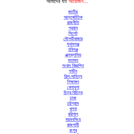
আমাদের যত
আয়োজন...
জাতীয়
আন্তর্জাতিক
রাজনীতি
প্রবাস
সিলেট
মৌলভীবাজার
সুনামগঞ্জ
হবিগঞ্জ
এক্সক্লুসিভ
মতামত
সংবাদ বিজ্ঞপ্তি
পর্যটন
শিল্প-সাহিত্য
শিক্ষাঙ্গন
খেলাধুলা
চিত্র বিচিত্র
ঢাকা
চট্টগ্রাম
খুলনা
বরিশাল
ময়মনসিংহ
রাজশাহী
রংপুর