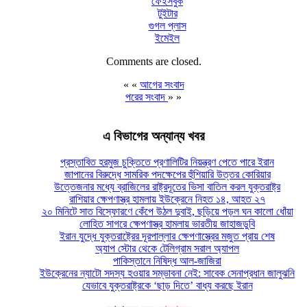
ফেইসবুক
টুইটার
গুগল প্লাস
ইমেইল
Comments are closed.
« «
আগের সংবাদ
পরের সংবাদ
» »
এ বিভাগের অন্যান্য খবর
প্রস্তাবিত হরমুজ চুক্তিতে প্রণালিটির নিয়ন্ত্রণ পেতে পারে ইরান
জাপানের বিরুদ্ধে সামরিক পদক্ষেপের হুঁশিয়ারি উত্তর কোরিয়ার
উত্তেজনার মধ্যে ব্রাজিলের রাষ্ট্রদূতের ভিসা বাতিল করল যুক্তরাষ্ট্র
রাশিয়ার ক্ষেপণাস্ত্র হামলায় ইউক্রেনে নিহত ১৪, আহত ২৭
২০ মিনিটে সাত বিস্ফোরণে কেঁপে উঠল দুবাই, ছড়িয়ে পড়ল ঘন কালো ধোঁয়া
লোহিত সাগরে ক্ষেপণাস্ত্র হামলায় ভারতীয় জাহাজডুবি
ইরান যুদ্ধে যুক্তরাষ্ট্রের দূরপাল্লার ক্ষেপণাস্ত্রের মজুত প্রায় শেষ
অ্যাপ স্টোর থেকে টেলিগ্রাম সরাল অ্যাপল
পাকিস্তানে নিষিদ্ধ আল-জাজিরা
ইউক্রেনের ন্যাটো সদস্য হওয়ার সম্ভাবনা নেই: সাবেক সেনাপ্রধান জালুঝনি
যেভাবে যুক্তরাষ্ট্রকে ‘ছাড় দিতে’ বাধ্য করছে ইরান