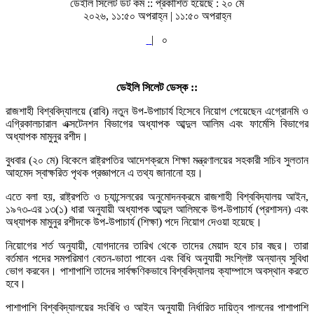
ডেইলি সিলেট ডট কম ::
প্রকাশিত হয়েছে : ২০ মে
২০২৬, ১১:৫০ অপরাহ্ন | ১১:৫০ অপরাহ্ন
|
০
ডেইলি সিলেট ডেস্ক ::
রাজশাহী বিশ্ববিদ্যালয়ে (রাবি) নতুন উপ-উপাচার্য হিসেবে নিয়োগ পেয়েছেন এগ্রোনমি ও
এগ্রিকালচারাল এক্সটেনশন বিভাগের অধ্যাপক আব্দুল আলিম এবং ফার্মেসি বিভাগের
অধ্যাপক মামুনুর রশীদ।
বুধবার (২০ মে) বিকেলে রাষ্ট্রপতির আদেশক্রমে শিক্ষা মন্ত্রণালয়ের সহকারী সচিব সুলতান
আহমেদ স্বাক্ষরিত পৃথক প্রজ্ঞাপনে এ তথ্য জানানো হয়।
এতে বলা হয়, রাষ্ট্রপতি ও চ্যান্সেলরের অনুমোদনক্রমে রাজশাহী বিশ্ববিদ্যালয় আইন,
১৯৭৩-এর ১৩(১) ধারা অনুযায়ী অধ্যাপক আব্দুল আলিমকে উপ-উপাচার্য (প্রশাসন) এবং
অধ্যাপক মামুনুর রশীদকে উপ-উপাচার্য (শিক্ষা) পদে নিয়োগ দেওয়া হয়েছে।
নিয়োগের শর্ত অনুযায়ী, যোগদানের তারিখ থেকে তাদের মেয়াদ হবে চার বছর। তারা
বর্তমান পদের সমপরিমাণ বেতন-ভাতা পাবেন এবং বিধি অনুযায়ী সংশ্লিষ্ট অন্যান্য সুবিধা
ভোগ করবেন। পাশাপাশি তাদের সার্বক্ষণিকভাবে বিশ্ববিদ্যালয় ক্যাম্পাসে অবস্থান করতে
হবে।
পাশাপাশি বিশ্ববিদ্যালয়ের সংবিধি ও আইন অনুযায়ী নির্ধারিত দায়িত্ব পালনের পাশাপাশি