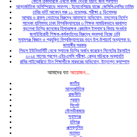
কোনো ঠিকাদারকে এখনো কাজ দেওয়া হয়নি: জবি প্রশাসন
আন্তর্জাতিক অলিম্পিয়াডে সাফল্য : ইন্দোনেশিয়ায় যাচ্ছে জেসিপিএসসির তামিম
ঢাবির ভর্তি আবেদন শুরু ১১ নভেম্বর, পরীক্ষা ৫ ডিসেম্বর
আম্মার ও রাকসু নেতাদের বিরুদ্ধে আদালতে অভিযোগ, তদন্তের নির্দেশ
সাদেকা হালিমসহ ঢাকা বিশ্ববিদ্যালয়ের ৩ শিক্ষক সাময়িকভাবে বরখাস্ত
বড়লেখা ডিগ্রি কলেজের হিসাবরক্ষক রেজাউল ইসলাম’র বিদায় সংবর্ধনা
জুলাইবিরোধী শিক্ষক-কর্মকর্তাদের বিরুদ্ধে ব্যবস্থা নিচ্ছে ঢাবি
সুনামগঞ্জ বিজ্ঞান ও প্রযুক্তি বিশ্ববিদ্যালয়ের নতুন উপ-উপাচার্য অধ্যাপক ড.
জাহাঙ্গীর সরকার
লিডস ইউনিভার্সিটি থেকে স্নাতক ডিগ্রি অর্জন করেছেন সিলেটের ইছমাইল
২০২৫ সালের প্রশ্নে এইচএসসি পরীক্ষা, কেন্দ্র সচিবকে অব্যাহতি
রাবির লাইব্রেরিতে তিন শিক্ষার্থীকে মারধরের অভিযোগ, উত্তপ্ত ক্যাম্পাস
আমাদের যত
আয়োজন...
জাতীয়
আন্তর্জাতিক
রাজনীতি
প্রবাস
সিলেট
মৌলভীবাজার
সুনামগঞ্জ
হবিগঞ্জ
এক্সক্লুসিভ
মতামত