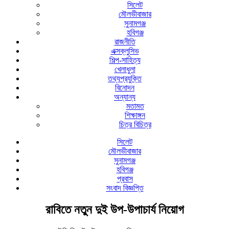
সিলেট
মৌলভীবাজার
সুনামগঞ্জ
হবিগঞ্জ
রাজনীতি
এক্সক্লুসিভ
শিল্প-সাহিত্য
খেলাধুলা
তথ্যপ্রযুক্তি
বিনোদন
অন্যান্য
মতামত
শিক্ষাঙ্গন
চিত্র বিচিত্র
সিলেট
মৌলভীবাজার
সুনামগঞ্জ
হবিগঞ্জ
প্রবাস
সংবাদ বিজ্ঞপ্তি
রাবিতে নতুন দুই উপ-উপাচার্য নিয়োগ