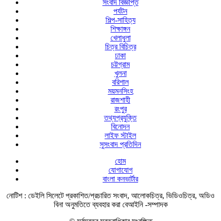
সংবাদ বিজ্ঞপ্তি
পর্যটন
শিল্প-সাহিত্য
শিক্ষাঙ্গন
খেলাধুলা
চিত্র বিচিত্র
ঢাকা
চট্টগ্রাম
খুলনা
বরিশাল
ময়মনসিংহ
রাজশাহী
রংপুর
তথ্যপ্রযুক্তি
বিনোদন
লাইফ স্টাইল
সুসংবাদ প্রতিদিন
হোম
যোগাযোগ
বাংলা কনভার্টার
নোটিশ :
ডেইলি সিলেটে প্রকাশিত/প্রচারিত সংবাদ, আলোকচিত্র, ভিডিওচিত্র, অডিও
বিনা অনুমতিতে ব্যবহার করা বেআইনি -সম্পাদক