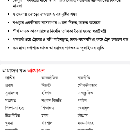
ডেপুটি স্পিকারের নামে ‘জাল’ ডিও লেটার, বরগুনার এসিল্যান্ডের বিরুদ্ধে
মামলা
৭ জেলায় ঝোড়ো হাওয়াসহ বজ্রবৃষ্টির শঙ্কা
বগুড়ার এরুলিয়ায় বাসচাপায় ৬ জন নিহত, আহত অনেকে
শীর্ষ মাদক কারবারিদের নির্মোহ তালিকা তৈরি হচ্ছে: স্বরাষ্ট্রমন্ত্রী
গফরগাঁওয়ে ট্রেনের ৪ বগি লাইনচ্যুত, ঢাকা-ময়মনসিংহ রুটে ট্রেন চলাচল বন্ধ
রক্তমাখা পোশাক থেকে আয়নাঘর, গণভবনে জুলাইয়ের স্মৃতি
আমাদের যত
আয়োজন...
জাতীয়
আন্তর্জাতিক
রাজনীতি
প্রবাস
সিলেট
মৌলভীবাজার
সুনামগঞ্জ
হবিগঞ্জ
এক্সক্লুসিভ
মতামত
সংবাদ বিজ্ঞপ্তি
পর্যটন
শিল্প-সাহিত্য
শিক্ষাঙ্গন
খেলাধুলা
চিত্র বিচিত্র
ঢাকা
চট্টগ্রাম
খুলনা
বরিশাল
ময়মনসিংহ