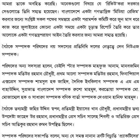
আমরা তাকে অবহিত করেছি। অনেকগুলো বিষয়ে যে ‘রিভিউ’করা দরকার
সেগুলোতে তিনি সম্মত হয়েছেন। বাংলাদেশে একটা গণতান্ত্রিক ‘মিডিয়া রেজিম’
করবার জন্যে সংশ্লিষ্ট সকল পক্ষের সমন্বয়ে একটা পরামর্শক কমিটি করে জুন মাস ধরে
কাজ করে জুলাইয়ের কোনো একটা সময়ে একটা চূড়ান্ত রিপোর্ট তৈরি করে তার
আলোকে একটা গণতন্ত্রপরায়ণ আইন তৈরি করবার জন্য আমরা সম্মত হয়েছি।
বৈঠকে সম্পাদক পরিষদের নয় সদস্যের প্রতিনিধি দলের নেতৃত্বে দেন নিউএজ
সম্পাদক।
পরিষদের অন্য সদস্যরা হলেন, ডেইলি স্টার সম্পাদক মাহফুজ আনাম, মানবজমিন
সম্পাদক মতিউর রহমান চৌধুরী, প্রথম আলো সম্পাদক মতিউর রহমান, ফিনান্সিয়াল
এক্সপ্রেস সম্পাদক শামসুল হক জাহিদ, দৈনিক ইনকিলাব সম্পাদক এ এম এম
বাহাউদ্দিন, সুপ্রভাত বাংলাদেশ সম্পাদক রুশো মাহমুদ, করতোয়া সম্পাদক মো.
মোজাম্মেল হক ও সাধারণ সম্পাদক বণিক বার্তা সম্পাদক দেওয়ান হানিফ মাহমুদ।
বৈঠকে তথ্যমন্ত্রী জহির উদ্দিন স্বপন, প্রতিমন্ত্রী ইয়াসের খান চৌধুরী, প্রধানমন্ত্রীর তথ্য
উপদেষ্টা জাহেদ উর রহমান, প্রধানমন্ত্রীর প্রেস সচিব সালেহ শিবলী ও অতিরিক্ত প্রেস
সচিব আতিকুর রহমান রুমন উপস্থিত ছিলেন।
সম্পাদক পরিষদের সভাপতি বলেন, অন্য যে সমস্ত নানান ত্রুটি বিচ্যুতি ‘প্র্যাকটিসের’