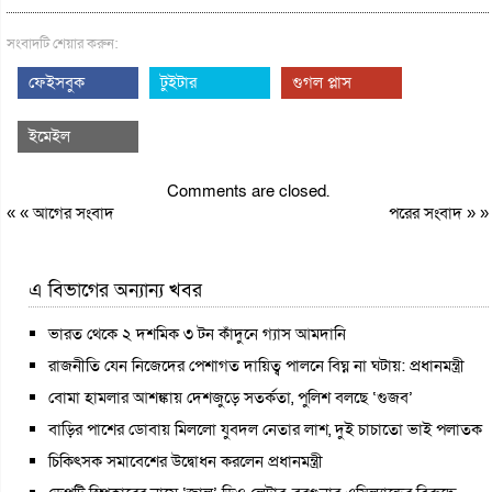
সংবাদটি শেয়ার করুন:
ফেইসবুক
টুইটার
গুগল প্লাস
ইমেইল
Comments are closed.
« «
আগের সংবাদ
পরের সংবাদ
» »
এ বিভাগের অন্যান্য খবর
ভারত থেকে ২ দশমিক ৩ টন কাঁদুনে গ্যাস আমদানি
রাজনীতি যেন নিজেদের পেশাগত দায়িত্ব পালনে বিঘ্ন না ঘটায়: প্রধানমন্ত্রী
বোমা হামলার আশঙ্কায় দেশজুড়ে সতর্কতা, পুলিশ বলছে ‘গুজব’
বাড়ির পাশের ডোবায় মিললো যুবদল নেতার লাশ, দুই চাচাতো ভাই পলাতক
চিকিৎসক সমাবেশের উদ্বোধন করলেন প্রধানমন্ত্রী