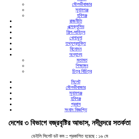
মৌলভীবাজার
সুনামগঞ্জ
হবিগঞ্জ
রাজনীতি
এক্সক্লুসিভ
শিল্প-সাহিত্য
খেলাধুলা
তথ্যপ্রযুক্তি
বিনোদন
অন্যান্য
মতামত
শিক্ষাঙ্গন
চিত্র বিচিত্র
সিলেট
মৌলভীবাজার
সুনামগঞ্জ
হবিগঞ্জ
প্রবাস
সংবাদ বিজ্ঞপ্তি
দেশের ৩ বিভাগে বজ্রবৃষ্টির আভাস, নদীবন্দরে সতর্কতা
ডেইলি সিলেট ডট কম ::
প্রকাশিত হয়েছে : ১৬ মে