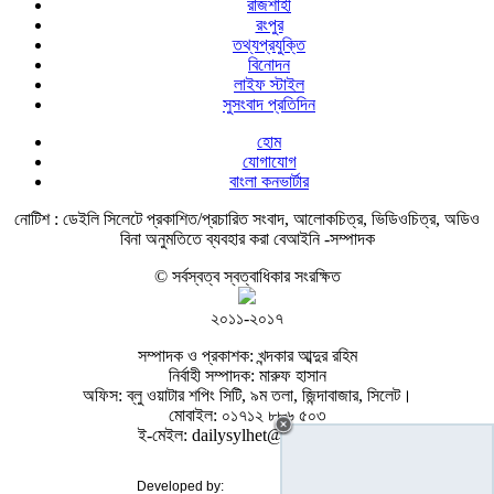
রাজশাহী
রংপুর
তথ্যপ্রযুক্তি
বিনোদন
লাইফ স্টাইল
সুসংবাদ প্রতিদিন
হোম
যোগাযোগ
বাংলা কনভার্টার
নোটিশ :
ডেইলি সিলেটে প্রকাশিত/প্রচারিত সংবাদ, আলোকচিত্র, ভিডিওচিত্র, অডিও
বিনা অনুমতিতে ব্যবহার করা বেআইনি -সম্পাদক
© সর্বস্বত্ব স্বত্বাধিকার সংরক্ষিত
২০১১-২০১৭
সম্পাদক ও প্রকাশক: খন্দকার আব্দুর রহিম
নির্বাহী সম্পাদক: মারুফ হাসান
অফিস: ব্লু ওয়াটার শপিং সিটি, ৯ম তলা, জিন্দাবাজার, সিলেট।
মোবাইল: ০১৭১২ ৮৮৬ ৫০৩
ই-মেইল: dailysylhet@gmail.com
Developed by: