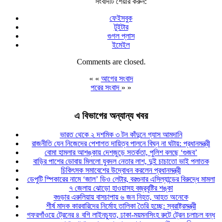
সংবাদটি শেয়ার করুন:
ফেইসবুক
টুইটার
গুগল প্লাস
ইমেইল
Comments are closed.
« «
আগের সংবাদ
পরের সংবাদ
» »
এ বিভাগের অন্যান্য খবর
ভারত থেকে ২ দশমিক ৩ টন কাঁদুনে গ্যাস আমদানি
রাজনীতি যেন নিজেদের পেশাগত দায়িত্ব পালনে বিঘ্ন না ঘটায়: প্রধানমন্ত্রী
বোমা হামলার আশঙ্কায় দেশজুড়ে সতর্কতা, পুলিশ বলছে ‘গুজব’
বাড়ির পাশের ডোবায় মিললো যুবদল নেতার লাশ, দুই চাচাতো ভাই পলাতক
চিকিৎসক সমাবেশের উদ্বোধন করলেন প্রধানমন্ত্রী
ডেপুটি স্পিকারের নামে ‘জাল’ ডিও লেটার, বরগুনার এসিল্যান্ডের বিরুদ্ধে মামলা
৭ জেলায় ঝোড়ো হাওয়াসহ বজ্রবৃষ্টির শঙ্কা
বগুড়ার এরুলিয়ায় বাসচাপায় ৬ জন নিহত, আহত অনেকে
শীর্ষ মাদক কারবারিদের নির্মোহ তালিকা তৈরি হচ্ছে: স্বরাষ্ট্রমন্ত্রী
গফরগাঁওয়ে ট্রেনের ৪ বগি লাইনচ্যুত, ঢাকা-ময়মনসিংহ রুটে ট্রেন চলাচল বন্ধ