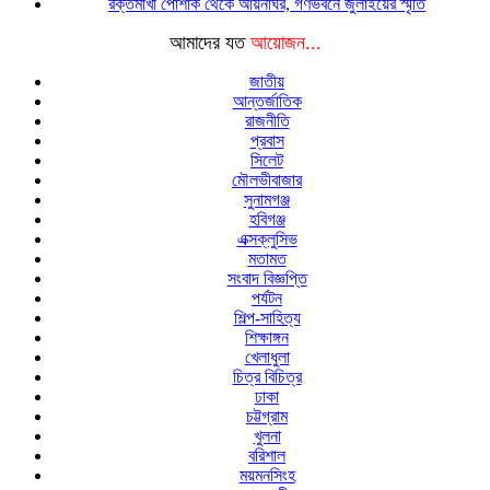
রক্তমাখা পোশাক থেকে আয়নাঘর, গণভবনে জুলাইয়ের স্মৃতি
আমাদের যত
আয়োজন...
জাতীয়
আন্তর্জাতিক
রাজনীতি
প্রবাস
সিলেট
মৌলভীবাজার
সুনামগঞ্জ
হবিগঞ্জ
এক্সক্লুসিভ
মতামত
সংবাদ বিজ্ঞপ্তি
পর্যটন
শিল্প-সাহিত্য
শিক্ষাঙ্গন
খেলাধুলা
চিত্র বিচিত্র
ঢাকা
চট্টগ্রাম
খুলনা
বরিশাল
ময়মনসিংহ