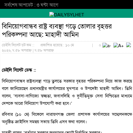
সর্বশেষ আপডেট : ৩ ঘন্টা আগে
বিনিয়োগবান্ধব রাষ্ট্র ব্যবস্থা গড়ে তোলার বৃহত্তর
পরিকল্পনা আছে: মাহাদী আমিন
ডেইলি সিলেট ডট কম ::
প্রকাশিত হয়েছে : ১০ মে
|
০
২০২৬, ৭:৫৮ অপরাহ্ন | ৭:৫৮ অপরাহ্ন
ডেইলি সিলেট ডেস্ক ::
বিনিয়োগবান্ধব রাষ্ট্রব্যবস্থা গড়ে তুলতে সরকার বৃহত্তর পরিকল্পনা নিয়ে কাজ করছে
বলে জানিয়েছেন প্রধানমন্ত্রীর কার্যালয়ের মুখপাত্র ও উপদেষ্টা মাহদী আমিন। তিনি
বলেন, ‘ব্যবসা-বাণিজ্যে স্বচ্ছতা, জবাবদিহি ও দুর্নীতিমুক্ত সেবা নিশ্চিতের মাধ্যমে
দেশকে আরো বিনিয়োগ উপযোগী করা হবে।’
রবিবার (১০ মে) বিকেলে নারায়ণগঞ্জ জেলা প্রশাসক কার্যালয়ের সম্মেলনকক্ষে
অনুষ্ঠিত ক্রাইসিস সমন্বয় সভায় তিনি এসব কথা বলেন।
মাহদী বলেন, ‘বর্তমান সরকার জনগণের ভোটে নির্বাচিত সরকার।