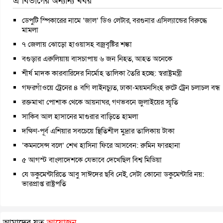
এ বিভাগের অন্যান্য খবর
ডেপুটি স্পিকারের নামে ‘জাল’ ডিও লেটার, বরগুনার এসিল্যান্ডের বিরুদ্ধে
মামলা
৭ জেলায় ঝোড়ো হাওয়াসহ বজ্রবৃষ্টির শঙ্কা
বগুড়ার এরুলিয়ায় বাসচাপায় ৬ জন নিহত, আহত অনেকে
শীর্ষ মাদক কারবারিদের নির্মোহ তালিকা তৈরি হচ্ছে: স্বরাষ্ট্রমন্ত্রী
গফরগাঁওয়ে ট্রেনের ৪ বগি লাইনচ্যুত, ঢাকা-ময়মনসিংহ রুটে ট্রেন চলাচল বন্ধ
রক্তমাখা পোশাক থেকে আয়নাঘর, গণভবনে জুলাইয়ের স্মৃতি
সাকিব আল হাসানের মাগুরার বাড়িতে হামলা
দক্ষিণ-পূর্ব এশিয়ার সবচেয়ে স্থিতিশীল মুদ্রার তালিকায় টাকা
‘কমনসেন্স বলে’ শেখ হাসিনা ফিরে আসবেন: রুমিন ফারহানা
৫ আগস্ট বাংলাদেশকে যেভাবে দেখেছিল বিশ্ব মিডিয়া
যে ডকুমেন্টারিতে আবু সাঈদের ছবি নেই, সেটা কোনো ডকুমেন্টারি নয়:
ভারপ্রাপ্ত রাষ্ট্রপতি
আমাদের যত
আয়োজন...