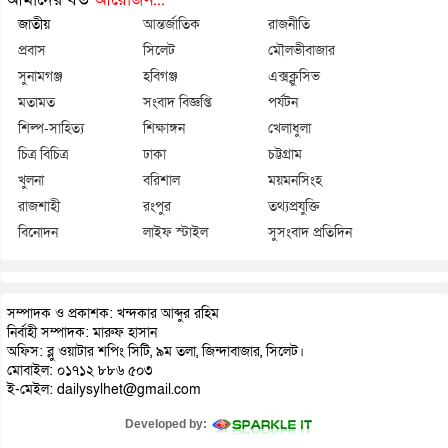
জাতীয়
আন্তর্জাতিক
রাজনীতি
প্রবাস
সিলেট
মৌলভীবাজার
সুনামগঞ্জ
হবিগঞ্জ
এক্সক্লুসিভ
মতামত
সংবাদ বিজ্ঞপ্তি
পর্যটন
শিল্প-সাহিত্য
শিক্ষাঙ্গন
খেলাধুলা
চিত্র বিচিত্র
ঢাকা
চট্টগ্রাম
খুলনা
বরিশাল
ময়মনসিংহ
রাজশাহী
রংপুর
তথ্যপ্রযুক্তি
বিনোদন
লাইফ স্টাইল
সুসংবাদ প্রতিদিন
সম্পাদক ও প্রকাশক: খন্দকার আব্দুর রহিম
নির্বাহী সম্পাদক: মারুফ হাসান
অফিস: ব্লু ওয়াটার শপিং সিটি, ৯ম তলা, জিন্দাবাজার, সিলেট।
মোবাইল: ০১৭১২ ৮৮৬ ৫০৩
ই-মেইল: dailysylhet@gmail.com
Developed by: