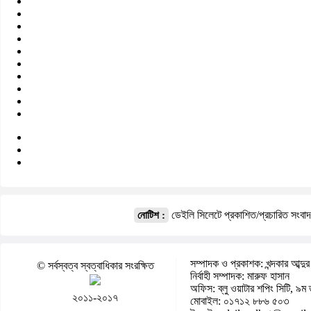
ডেইলি সিলেটে প্রকাশিত/প্রচারিত সংবা
নোটিশ :
সম্পাদক ও প্রকাশক: খন্দকার আব্দুর
© সর্বস্বত্ব স্বত্বাধিকার সংরক্ষিত
নির্বাহী সম্পাদক: মারুফ হাসান
অফিস: ব্লু ওয়াটার শপিং সিটি, ৯ম 
২০১১-২০১৭
মোবাইল: ০১৭১২ ৮৮৬ ৫০৩