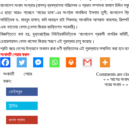
বাংলাদেশ সংবাদ সংস্থার (বাসস) ব্যবস্থাপনা পরিচালক ও প্রধান সম্পাদক কামাল উদ্দিন স
এ ছাড়া আরও পাচ্ছেন ‘মায়ের ডাক’-এর সংগঠক সানজিদা ইসলাম তুলী; বাংলাদেশ ক্রি
সাহিত্যিক ড. মাহবুব হাসান; কবি আবদুল হাই শিকদার; সাংবাদিক আশরাফ কায়সার; শিল্পপ
এবং ফাতেমা বেগম (বেগম জিয়ার ব্যক্তিগত সহকারী)।
বিজ্ঞপ্তিতে বলা হয়, যুক্তরাষ্ট্রের নিউইয়র্কভিত্তিক ‘বাংলাদেশ প্রবাসী নাগরিক কমিট
চেয়ারপারসন বেগম খালেদা জিয়ার স্মরণে এই পুরস্কার চালু করেছে।
প্রতি বছর দেশের উন্নয়নে অবদান রাখা গুণী ব্যক্তিদের এই পুরস্কারে সম্মানিত করা হবে
সংবাদটি শেয়ার করুন
সংবাদটি শেয়ার
Comments are clo
« «
আগের সংবাদ
করুন:
পরের সংবাদ
» »
ফেইসবুক
টুইটার
গুগল প্লাস