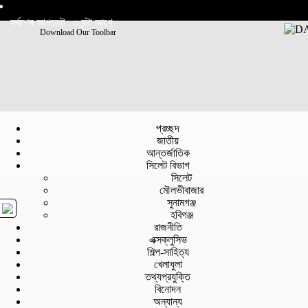
সর্বশেষ আপডেট : ৩ ঘন্টা আগে
Download Our Toolbar
প্রচ্ছদ
জাতীয়
আন্তর্জাতিক
সিলেট বিভাগ
সিলেট
মৌলভীবাজার
সুনামগঞ্জ
হবিগঞ্জ
রাজনীতি
এক্সক্লুসিভ
শিল্প-সাহিত্য
খেলাধুলা
তথ্যপ্রযুক্তি
বিনোদন
অন্যান্য