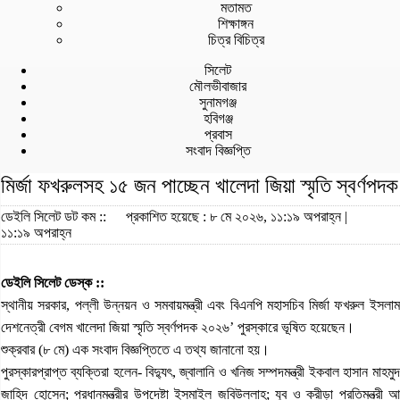
মতামত
শিক্ষাঙ্গন
চিত্র বিচিত্র
সিলেট
মৌলভীবাজার
সুনামগঞ্জ
হবিগঞ্জ
প্রবাস
সংবাদ বিজ্ঞপ্তি
মির্জা ফখরুলসহ ১৫ জন পাচ্ছেন খালেদা জিয়া স্মৃতি স্বর্ণপদক
ডেইলি সিলেট ডট কম ::
প্রকাশিত হয়েছে : ৮ মে ২০২৬, ১১:১৯ অপরাহ্ন |
১১:১৯ অপরাহ্ন
ডেইলি সিলেট ডেস্ক ::
স্থানীয় সরকার, পল্লী উন্নয়ন ও সমবায়মন্ত্রী এবং বিএনপি মহাসচিব মির্জা ফখরুল ইস
দেশনেত্রী বেগম খালেদা জিয়া স্মৃতি স্বর্ণপদক ২০২৬’ পুরস্কারে ভূষিত হয়েছেন।
শুক্রবার (৮ মে) এক সংবাদ বিজ্ঞপ্তিতে এ তথ্য জানানো হয়।
পুরস্কারপ্রাপ্ত ব্যক্তিরা হলেন- বিদ্যুৎ, জ্বালানি ও খনিজ সম্পদমন্ত্রী ইকবাল হাসান মাহমু
জাহিদ হোসেন; প্রধানমন্ত্রীর উপদেষ্টা ইসমাইল জবিউল্লাহ; যুব ও ক্রীড়া প্রতিমন্ত্রী আ