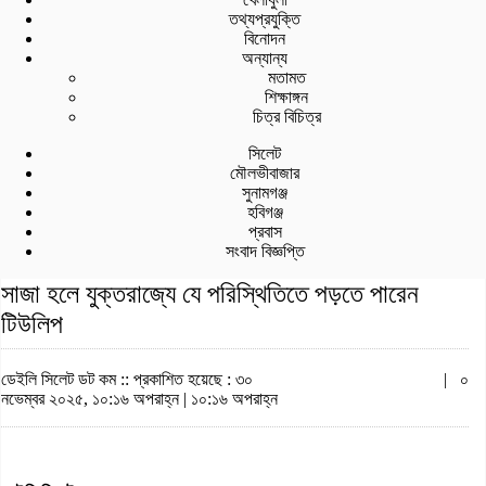
তথ্যপ্রযুক্তি
বিনোদন
অন্যান্য
মতামত
শিক্ষাঙ্গন
চিত্র বিচিত্র
সিলেট
মৌলভীবাজার
সুনামগঞ্জ
হবিগঞ্জ
প্রবাস
সংবাদ বিজ্ঞপ্তি
সাজা হলে যুক্তরাজ্যে যে পরিস্থিতিতে পড়তে পারেন
টিউলিপ
ডেইলি সিলেট ডট কম ::
প্রকাশিত হয়েছে : ৩০
|
০
নভেম্বর ২০২৫, ১০:১৬ অপরাহ্ন | ১০:১৬ অপরাহ্ন