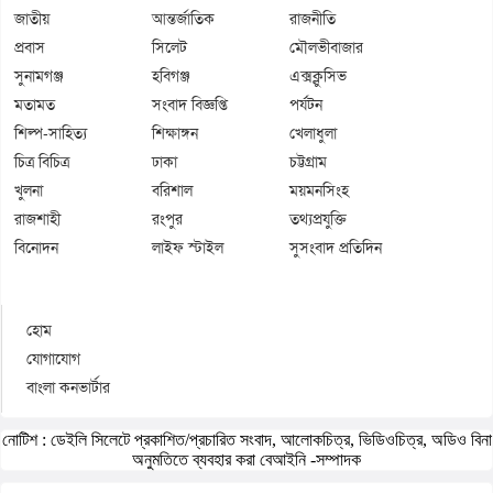
জাতীয়
আন্তর্জাতিক
রাজনীতি
প্রবাস
সিলেট
মৌলভীবাজার
সুনামগঞ্জ
হবিগঞ্জ
এক্সক্লুসিভ
মতামত
সংবাদ বিজ্ঞপ্তি
পর্যটন
শিল্প-সাহিত্য
শিক্ষাঙ্গন
খেলাধুলা
চিত্র বিচিত্র
ঢাকা
চট্টগ্রাম
খুলনা
বরিশাল
ময়মনসিংহ
রাজশাহী
রংপুর
তথ্যপ্রযুক্তি
বিনোদন
লাইফ স্টাইল
সুসংবাদ প্রতিদিন
হোম
যোগাযোগ
বাংলা কনভার্টার
নোটিশ :
ডেইলি সিলেটে প্রকাশিত/প্রচারিত সংবাদ, আলোকচিত্র, ভিডিওচিত্র, অডিও বিনা
অনুমতিতে ব্যবহার করা বেআইনি -সম্পাদক