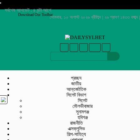
সর্বশেষ আপডেট : ৪ ঘন্টা আগে
Download Our Toolbar
সোমবার, ১০ অগাস্ট ২০২৬ খ্রীষ্টাব্দ | ২৬ শ্রাবণ ১৪৩৩ বঙ্গাব্দ |
প্রচ্ছদ
জাতীয়
আন্তর্জাতিক
সিলেট বিভাগ
সিলেট
মৌলভীবাজার
সুনামগঞ্জ
হবিগঞ্জ
রাজনীতি
এক্সক্লুসিভ
শিল্প-সাহিত্য
খেলাধুলা