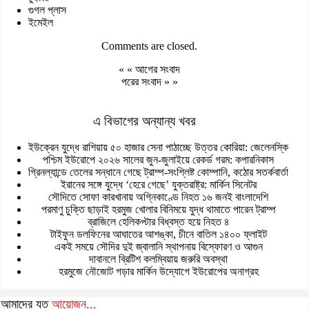
গুগল প্লাস
ইমেইল
Comments are closed.
« «
আগের সংবাদ
পরের সংবাদ
» »
এ বিভাগের অন্যান্য খবর
ইউক্রেন যুদ্ধে রাশিয়ায় ৫০ হাজার সেনা পাঠাচ্ছে উত্তর কোরিয়া: জেলেনস্কি
পশ্চিম ইউরোপে ২০২৬ সালের জুন-জুলাইয়ে রেকর্ড গরম: কপারনিকাস
গ্রিনল্যান্ডে তেলের সন্ধানে গেছে ট্রাম্প-সংশ্লিষ্ট কোম্পানি, কঠোর সতর্কবার্তা
ইরানের সঙ্গে যুদ্ধে ‘হেরে গেছে’ যুক্তরাষ্ট্র: মার্কিন সিনেটর
সৌদিতে সোফা কারখানায় অগ্নিকাণ্ডে নিহত ১৬ জনই বাংলাদেশি
পরমাণু চুক্তি ছাড়াই হরমুজ খোলার বিনিময়ে যুদ্ধ থামাতে পারেন ট্রাম্প
ব্রাজিলে হেলিকপ্টার বিধ্বস্ত হয়ে নিহত ৪
টাইফুন ডলফিনের আঘাতের আশঙ্কা, চীনে বাতিল ১৪০০ ফ্লাইট
একই সময়ে সৌদির দুই জ্বালানি স্থাপনায় বিস্ফোরণ ও আগুন
দাবানলে ব্রিটিশ কলম্বিয়ায় জরুরি অবস্থা
হরমুজে নৌজোট গড়ার মার্কিন উদ্যোগে ইউরোপের অনাগ্রহ
আমাদের যত
আয়োজন...