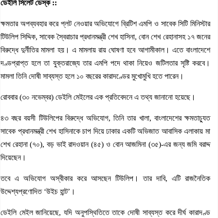
ডেইলি সিলেট ডেস্ক ::
ক্ষমতার অপব্যবহার করে প্লট নেওয়ার অভিযোগে ব্রিটিশ এমপি ও সাবেক সিটি মিনিস্টার
টিউলিপ সিদ্দিক, সাবেক স্বৈরাচার প্রধানমন্ত্রী শেখ হাসিনা, বোন শেখ রেহানাসহ ১৭ জনের
বিরুদ্ধে দুর্নীতির মামলা হয়। এ মামলায় রায় ঘোষণা হবে আগামীকাল। এতে বাংলাদেশে
দণ্ডপ্রাপ্ত হলে তা যুক্তরাজ্যে তার এমপি পদে থাকা নিয়েও জটিলতার সৃষ্টি করবে।
মামলা তিনি দোষী সাব্যস্ত হলে ১০ বছরের কারাদণ্ডের মুখোমুখি হতে পারেন।
রোববার (৩০ নভেম্বর) ডেইলি মেইলের এক প্রতিবেদনে এ তথ্য জানানো হয়েছে।
৪৩ বছর বয়সী টিউলিপের বিরুদ্ধে অভিযোগ, তিনি তার খালা, বাংলাদেশের ক্ষমতাচ্যুত
সাবেক প্রধানমন্ত্রী শেখ হাসিনাকে চাপ দিয়ে ঢাকার একটি অভিজাত আবাসিক এলাকায় মা
শেখ রেহানা (৭০), বড় ভাই রাদওয়ান (৪৫) ও বোন আজমিনা (৩৫)-এর জন্য জমি বরাদ্দ
দিয়েছেন।
তবে এ অভিযোগ অস্বীকার করে আসছেন টিউলিপ। তার দাবি, এটি রাজনৈতিক
উদ্দেশ্যপ্রণোদিত ‘উইচ হান্ট’।
ডেইলি মেইল জানিয়েছে, যদি অনুপস্থিতিতে তাকে দোষী সাব্যস্ত করে দীর্ঘ কারাদণ্ড