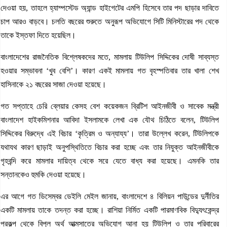
দেওয়া হয়, তাহলে হ্যাম্পস্টেড অ্যান্ড হাইগেটের এমপি হিসেবে তার পদ ছাড়ার দাবিতে
চাপ আরও বাড়বে। চলতি বছরের শুরুতে অনুরূপ অভিযোগে সিটি মিনিস্টারের পদ থেকে
তাকে ইস্তফা দিতে হয়েছিল।
বাংলাদেশের রাজনৈতিক বিশ্লেষকদের মতে, মামলায় টিউলিপ সিদ্দিকের দোষী সাব্যস্ত
হওয়ার সম্ভাবনা ‘খুব বেশি’। কারণ একই মামলায় গত বৃহস্পতিবার তার খালা শেখ
হাসিনাকে ২১ বছরের সাজা দেওয়া হয়েছে।
গত সপ্তাহে চেরি ব্লেয়ার কেসহ বেশ কয়েকজন ব্রিটিশ আইনজীবী ও সাবেক মন্ত্রী
বাংলাদেশ হাইকমিশনার আবিদা ইসলামকে লেখা এক যৌথ চিঠিতে বলেন, টিউলিপ
সিদ্দিকের বিরুদ্ধে এই বিচার ‘কৃত্রিম ও অন্যায্য’। তারা উল্লেখ করেন, টিউলিপকে
যথাযথ কারণ ছাড়াই অনুপস্থিতিতে বিচার করা হচ্ছে এবং তার নিযুক্ত আইনজীবীকে
গৃহবন্দি করে মামলার দায়িত্ব থেকে সরে যেতে বাধ্য করা হয়েছে। এমনকি তার
সন্তানকেও হুমকি দেওয়া হয়েছে।
এর আগে গত ডিসেম্বর ডেইলি মেইল জানায়, বাংলাদেশে ৪ বিলিয়ন পাউন্ডের দুর্নীতির
একটি মামলায় তাকে তদন্ত করা হচ্ছে। রাশিয়া নির্মিত একটি পারমাণবিক বিদ্যুৎকেন্দ্র
প্রকল্প থেকে বিপুল অর্থ আত্মসাতের অভিযোগ আনা হয় টিউলিপ ও তার পরিবারের