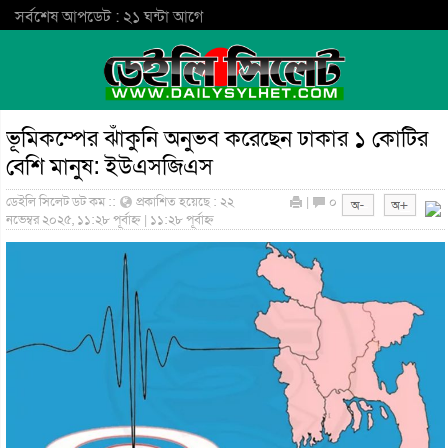
সর্বশেষ আপডেট : ২১ ঘন্টা আগে
ভূমিকম্পের ঝাঁকুনি অনুভব করেছেন ঢাকার ১ কোটির
বেশি মানুষ: ইউএসজিএস
ডেইলি সিলেট ডট কম ::
প্রকাশিত হয়েছে : ২২
|
০
নভেম্বর ২০২৫, ১১:২৮ পূর্বাহ্ন | ১১:২৮ পূর্বাহ্ন