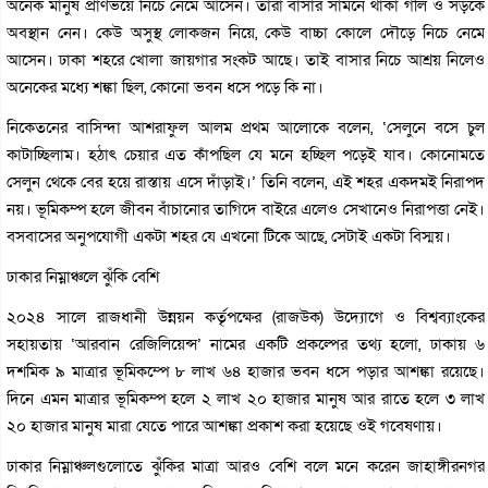
অনেক মানুষ প্রাণভয়ে নিচে নেমে আসেন। তাঁরা বাসার সামনে থাকা গলি ও সড়কে
অবস্থান নেন। কেউ অসুস্থ লোকজন নিয়ে, কেউ বাচ্চা কোলে দৌড়ে নিচে নেমে
আসেন। ঢাকা শহরে খোলা জায়গার সংকট আছে। তাই বাসার নিচে আশ্রয় নিলেও
অনেকের মধ্যে শঙ্কা ছিল, কোনো ভবন ধসে পড়ে কি না।
নিকেতনের বাসিন্দা আশরাফুল আলম প্রথম আলোকে বলেন, ‘সেলুনে বসে চুল
কাটাচ্ছিলাম। হঠাৎ চেয়ার এত কাঁপছিল যে মনে হচ্ছিল পড়েই যাব। কোনোমতে
সেলুন থেকে বের হয়ে রাস্তায় এসে দাঁড়াই।’ তিনি বলেন, এই শহর একদমই নিরাপদ
নয়। ভূমিকম্প হলে জীবন বাঁচানোর তাগিদে বাইরে এলেও সেখানেও নিরাপত্তা নেই।
বসবাসের অনুপযোগী একটা শহর যে এখনো টিকে আছে, সেটাই একটা বিস্ময়।
ঢাকার নিম্নাঞ্চলে ঝুঁকি বেশি
২০২৪ সালে রাজধানী উন্নয়ন কর্তৃপক্ষের (রাজউক) উদ্যোগে ও বিশ্বব্যাংকের
সহায়তায় ‘আরবান রেজিলিয়েন্স’ নামের একটি প্রকল্পের তথ্য হলো, ঢাকায় ৬
দশমিক ৯ মাত্রার ভূমিকম্পে ৮ লাখ ৬৪ হাজার ভবন ধসে পড়ার আশঙ্কা রয়েছে।
দিনে এমন মাত্রার ভূমিকম্প হলে ২ লাখ ২০ হাজার মানুষ আর রাতে হলে ৩ লাখ
২০ হাজার মানুষ মারা যেতে পারে আশঙ্কা প্রকাশ করা হয়েছে ওই গবেষণায়।
ঢাকার নিম্নাঞ্চলগুলোতে ঝুঁকির মাত্রা আরও বেশি বলে মনে করেন জাহাঙ্গীরনগর