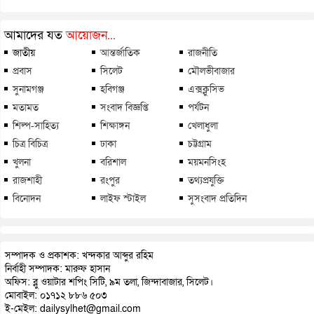
আমাদের যত
আয়োজন...
জাতীয়
আন্তর্জাতিক
রাজনীতি
প্রবাস
সিলেট
মৌলভীবাজার
সুনামগঞ্জ
হবিগঞ্জ
এক্সক্লুসিভ
মতামত
সংবাদ বিজ্ঞপ্তি
পর্যটন
শিল্প-সাহিত্য
শিক্ষাঙ্গন
খেলাধুলা
চিত্র বিচিত্র
ঢাকা
চট্টগ্রাম
খুলনা
বরিশাল
ময়মনসিংহ
রাজশাহী
রংপুর
তথ্যপ্রযুক্তি
বিনোদন
লাইফ স্টাইল
সুসংবাদ প্রতিদিন
সম্পাদক ও প্রকাশক: খন্দকার আব্দুর রহিম
নির্বাহী সম্পাদক: মারুফ হাসান
অফিস: ব্লু ওয়াটার শপিং সিটি, ৯ম তলা, জিন্দাবাজার, সিলেট।
মোবাইল: ০১৭১২ ৮৮৬ ৫০৩
ই-মেইল: dailysylhet@gmail.com