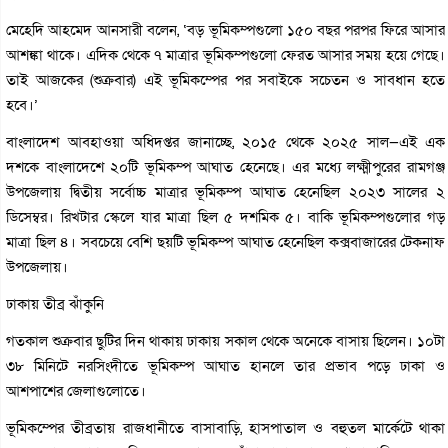
মেহেদি আহমেদ আনসারী বলেন, ‘বড় ভূমিকম্পগুলো ১৫০ বছর পরপর ফিরে আসার
আশঙ্কা থাকে। এদিক থেকে ৭ মাত্রার ভূমিকম্পগুলো ফেরত আসার সময় হয়ে গেছে।
তাই আজকের (শুক্রবার) এই ভূমিকম্পের পর সবাইকে সচেতন ও সাবধান হতে
হবে।’
বাংলাদেশ আবহাওয়া অধিদপ্তর জানাচ্ছে, ২০১৫ থেকে ২০২৫ সাল—এই এক
দশকে বাংলাদেশে ২০টি ভূমিকম্প আঘাত হেনেছে। এর মধ্যে লক্ষ্মীপুরের রামগঞ্জ
উপজেলায় দ্বিতীয় সর্বোচ্চ মাত্রার ভূমিকম্প আঘাত হেনেছিল ২০২৩ সালের ২
ডিসেম্বর। রিখটার স্কেলে যার মাত্রা ছিল ৫ দশমিক ৫। বাকি ভূমিকম্পগুলোর গড়
মাত্রা ছিল ৪। সবচেয়ে বেশি ছয়টি ভূমিকম্প আঘাত হেনেছিল কক্সবাজারের টেকনাফ
উপজেলায়।
ঢাকায় তীব্র ঝাঁকুনি
গতকাল শুক্রবার ছুটির দিন থাকায় ঢাকায় সকাল থেকে অনেকে বাসায় ছিলেন। ১০টা
৩৮ মিনিটে নরসিংদীতে ভূমিকম্প আঘাত হানলে তার প্রভাব পড়ে ঢাকা ও
আশপাশের জেলাগুলোতে।
ভূমিকম্পের তীব্রতায় রাজধানীতে বাসাবাড়ি, হাসপাতাল ও বহুতল মার্কেটে থাকা