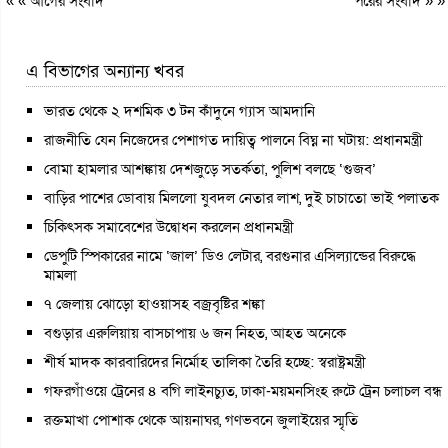
« «
আগের সংবাদ
পরের সংবাদ
» »
এ বিভাগের অন্যান্য খবর
ভারত থেকে ২ দশমিক ৩ টন কাঁদুনে গ্যাস আমদানি
রাজনীতি যেন নিজেদের পেশাগত দায়িত্ব পালনে বিঘ্ন না ঘটায়: প্রধানমন্ত্রী
বোমা হামলার আশঙ্কায় দেশজুড়ে সতর্কতা, পুলিশ বলছে ‘গুজব’
বাড়ির পাশের ডোবায় মিললো যুবদল নেতার লাশ, দুই চাচাতো ভাই পলাতক
চিকিৎসক সমাবেশের উদ্বোধন করলেন প্রধানমন্ত্রী
ডেপুটি স্পিকারের নামে ‘জাল’ ডিও লেটার, বরগুনার এসিল্যান্ডের বিরুদ্ধে
মামলা
৭ জেলায় ঝোড়ো হাওয়াসহ বজ্রবৃষ্টির শঙ্কা
বগুড়ার এরুলিয়ায় বাসচাপায় ৬ জন নিহত, আহত অনেকে
শীর্ষ মাদক কারবারিদের নির্মোহ তালিকা তৈরি হচ্ছে: স্বরাষ্ট্রমন্ত্রী
গফরগাঁওয়ে ট্রেনের ৪ বগি লাইনচ্যুত, ঢাকা-ময়মনসিংহ রুটে ট্রেন চলাচল বন্ধ
রক্তমাখা পোশাক থেকে আয়নাঘর, গণভবনে জুলাইয়ের স্মৃতি