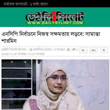
সর্বশেষ আপডেট : ১ ঘন্টা আগে
এনসিপি নির্বাচনে নিজস্ব সক্ষমতায় লড়বে: সামান্তা
শারমিন
ডেইলি সিলেট ডট কম ::
প্রকাশিত হয়েছে : ৫ নভেম্বর
|
০
২০২৫, ৭:০৫ অপরাহ্ন | ৭:০৫ অপরাহ্ন