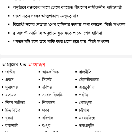
অনুষ্ঠানে বক্তব্যের আগে চোখে ব্যান্ডেজ বাঁধলেন নাসীরুদ্দীন পাটওয়ারী
দেশে নতুন দলের আত্মপ্রকাশ, নেতৃত্বে যারা
বিরোধী দলের নেতারা ‘শেখ হাসিনার ভাষায়’ কথা বলছেন: মির্জা ফখরুল
৫ আগস্ট ভার্চুয়ালি অনুষ্ঠানে যুক্ত হতে পারেন শেখ হাসিনা
গণতন্ত্র যদি চলে, তবে বাকি কাজগুলো হয়ে যায়: মির্জা ফখরুল
আমাদের যত
আয়োজন...
জাতীয়
আন্তর্জাতিক
রাজনীতি
প্রবাস
সিলেট
মৌলভীবাজার
সুনামগঞ্জ
হবিগঞ্জ
এক্সক্লুসিভ
মতামত
সংবাদ বিজ্ঞপ্তি
পর্যটন
শিল্প-সাহিত্য
শিক্ষাঙ্গন
খেলাধুলা
চিত্র বিচিত্র
ঢাকা
চট্টগ্রাম
খুলনা
বরিশাল
ময়মনসিংহ
রাজশাহী
রংপুর
তথ্যপ্রযুক্তি