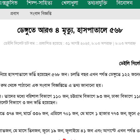
ক্সক্লুসিভ
শিল্প-সাহিত্য
খেলাধুলা
তথ্যপ্রযুক্তি
বিনোদন
প্রবাস
সংবাদ বিজ্ঞপ্তি
ডেঙ্গুতে আরও ৪ মৃত্যু, হাসপাতালে ৫৬৮
ডেইলি সিলেট ডট কম ::
প্রকাশিত হয়েছে : ৩১ আগষ্ট ২০২৫, ৬:০৩ অপরাহ্ন | ৬:০৩ অপরাহ্ন
ডেইলি সিলেট
 নিয়ে হাসপাতালে ভর্তি হয়েছেন ৫৬৮ জন। চলতি বছর এখন পর্যন্ত ডেঙ্গুতে ১২২ জনে
রোল রুম থেকে পাঠানো এক সংবাদ বিজ্ঞপ্তিতে এ তথ্য জানানো হয়।
৮ জন। তাদের মধ্যে বরিশাল বিভাগে ১১০ জন, চট্টগ্রাম বিভাগে ৯৩ জন, ঢাকা বিভাগে
িলেট বিভাগে ৩ জন ভর্তি হয়েছেন।
্রুয়ারিতে ৩৭৪ জন, মার্চে ৩৩৬ জন, এপ্রিলে ৭০১ জন, মে মাসে ১ হাজার ৭৭৩ জন, 
ে সাতজন, মে মাসে তিনজন, জুনে ১৯ জন, জুলাইয়ে ৪১ জন এবং আগস্টে এখন পর্যন্ত 