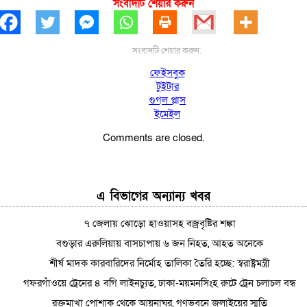
সংবাদটি শেয়ার করুন
সংবাদটি শেয়ার করুন:
ফেইসবুক
টুইটার
গুগল প্লাস
ইমেইল
Comments are closed.
এ বিভাগের অন্যান্য খবর
৭ জেলায় ঝোড়ো হাওয়াসহ বজ্রবৃষ্টির শঙ্কা
বগুড়ার এরুলিয়ায় বাসচাপায় ৬ জন নিহত, আহত অনেকে
শীর্ষ মাদক কারবারিদের নির্মোহ তালিকা তৈরি হচ্ছে: স্বরাষ্ট্রমন্ত্রী
গফরগাঁওয়ে ট্রেনের ৪ বগি লাইনচ্যুত, ঢাকা-ময়মনসিংহ রুটে ট্রেন চলাচল বন্ধ
রক্তমাখা পোশাক থেকে আয়নাঘর, গণভবনে জুলাইয়ের স্মৃতি