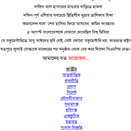
সাকিব আল হাসানের মাগুরার বাড়িতে হামলা
দক্ষিণ-পূর্ব এশিয়ার সবচেয়ে স্থিতিশীল মুদ্রার তালিকায় টাকা
‘কমনসেন্স বলে’ শেখ হাসিনা ফিরে আসবেন: রুমিন ফারহানা
৫ আগস্ট বাংলাদেশকে যেভাবে দেখেছিল বিশ্ব মিডিয়া
যে ডকুমেন্টারিতে আবু সাঈদের ছবি নেই, সেটা কোনো ডকুমেন্টারি নয়: ভারপ্রাপ্ত রাষ্ট্র
য়তপুরে জুলাই যোদ্ধাকে মারধরের পর অনুষ্ঠান থেকে বের করে দিলেন বিএনপির নেতা–
আমাদের যত
আয়োজন...
জাতীয়
আন্তর্জাতিক
রাজনীতি
প্রবাস
সিলেট
মৌলভীবাজার
সুনামগঞ্জ
হবিগঞ্জ
এক্সক্লুসিভ
মতামত
সংবাদ বিজ্ঞপ্তি