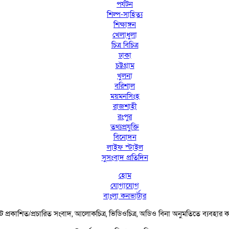
পর্যটন
শিল্প-সাহিত্য
শিক্ষাঙ্গন
খেলাধুলা
চিত্র বিচিত্র
ঢাকা
চট্টগ্রাম
খুলনা
বরিশাল
ময়মনসিংহ
রাজশাহী
রংপুর
তথ্যপ্রযুক্তি
বিনোদন
লাইফ স্টাইল
সুসংবাদ প্রতিদিন
হোম
যোগাযোগ
বাংলা কনভার্টার
 প্রকাশিত/প্রচারিত সংবাদ, আলোকচিত্র, ভিডিওচিত্র, অডিও বিনা অনুমতিতে ব্যবহার