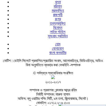
খুলনা
বরিশাল
ময়মনসিংহ
রাজশাহী
রংপুর
তথ্যপ্রযুক্তি
বিনোদন
লাইফ স্টাইল
সুসংবাদ প্রতিদিন
হোম
যোগাযোগ
বাংলা কনভার্টার
নোটিশ :
ডেইলি সিলেটে প্রকাশিত/প্রচারিত সংবাদ, আলোকচিত্র, ভিডিওচিত্র, অডিও
বিনা অনুমতিতে ব্যবহার করা বেআইনি -সম্পাদক
© সর্বস্বত্ব স্বত্বাধিকার সংরক্ষিত
২০১১-২০১৭
সম্পাদক ও প্রকাশক: খন্দকার আব্দুর রহিম
নির্বাহী সম্পাদক: মারুফ হাসান
অফিস: ব্লু ওয়াটার শপিং সিটি, ৯ম তলা, জিন্দাবাজার, সিলেট।
মোবাইল: ০১৭১২ ৮৮৬ ৫০৩