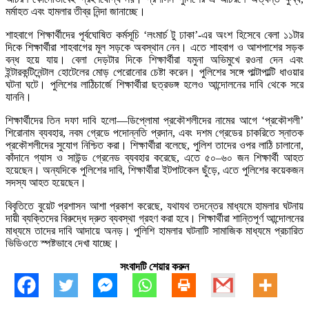
মর্মাহত এবং হামলার তীব্র নিন্দা জানাচ্ছে।
শাহবাগে শিক্ষার্থীদের পূর্বঘোষিত কর্মসূচি ‘লংমার্চ টু ঢাকা’-এর অংশ হিসেবে বেলা ১১টার
দিকে শিক্ষার্থীরা শাহবাগের মূল সড়কে অবস্থান নেন। এতে শাহবাগ ও আশপাশের সড়ক
বন্ধ হয়ে যায়। বেলা দেড়টার দিকে শিক্ষার্থীরা যমুনা অভিমুখে রওনা দেন এবং
ইন্টারকন্টিনেন্টাল হোটেলের মোড় পেরোনোর চেষ্টা করেন। পুলিশের সঙ্গে পাল্টাপাল্টি ধাওয়ার
ঘটনা ঘটে। পুলিশের লাঠিচার্জে শিক্ষার্থীরা ছত্রভঙ্গ হলেও আন্দোলনের দাবি থেকে সরে
যাননি।
শিক্ষার্থীদের তিন দফা দাবি হলো—ডিপ্লোমা প্রকৌশলীদের নামের আগে ‘প্রকৌশলী’
শিরোনাম ব্যবহার, নবম গ্রেডে পদোন্নতি প্রদান, এবং দশম গ্রেডের চাকরিতে স্নাতক
প্রকৌশলীদের সুযোগ নিশ্চিত করা। শিক্ষার্থীরা বলেছে, পুলিশ তাদের ওপর লাঠি চালানো,
কাঁদানে গ্যাস ও সাউন্ড গ্রেনেড ব্যবহার করেছে, এতে ৫০–৬০ জন শিক্ষার্থী আহত
হয়েছেন। অন্যদিকে পুলিশের দাবি, শিক্ষার্থীরা ইটপাটকেল ছুঁড়ে, এতে পুলিশের কয়েকজন
সদস্য আহত হয়েছেন।
বিবৃতিতে বুয়েট প্রশাসন আশা প্রকাশ করেছে, যথাযথ তদন্তের মাধ্যমে হামলার ঘটনায়
দায়ী ব্যক্তিদের বিরুদ্ধে দ্রুত ব্যবস্থা গ্রহণ করা হবে। শিক্ষার্থীরা শান্তিপূর্ণ আন্দোলনের
মাধ্যমে তাদের দাবি আদায়ে অনড়। পুলিশি হামলার ঘটনাটি সামাজিক মাধ্যমে প্রচারিত
ভিডিওতে স্পষ্টভাবে দেখা যাচ্ছে।
সংবাদটি শেয়ার করুন