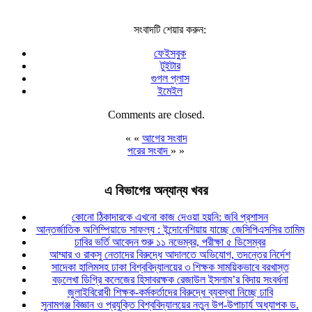
সংবাদটি শেয়ার করুন:
ফেইসবুক
টুইটার
গুগল প্লাস
ইমেইল
Comments are closed.
« «
আগের সংবাদ
পরের সংবাদ
» »
এ বিভাগের অন্যান্য খবর
কোনো ঠিকাদারকে এখনো কাজ দেওয়া হয়নি: জবি প্রশাসন
আন্তর্জাতিক অলিম্পিয়াডে সাফল্য : ইন্দোনেশিয়ায় যাচ্ছে জেসিপিএসসির তামিম
ঢাবির ভর্তি আবেদন শুরু ১১ নভেম্বর, পরীক্ষা ৫ ডিসেম্বর
আম্মার ও রাকসু নেতাদের বিরুদ্ধে আদালতে অভিযোগ, তদন্তের নির্দেশ
সাদেকা হালিমসহ ঢাকা বিশ্ববিদ্যালয়ের ৩ শিক্ষক সাময়িকভাবে বরখাস্ত
বড়লেখা ডিগ্রি কলেজের হিসাবরক্ষক রেজাউল ইসলাম’র বিদায় সংবর্ধনা
জুলাইবিরোধী শিক্ষক-কর্মকর্তাদের বিরুদ্ধে ব্যবস্থা নিচ্ছে ঢাবি
সুনামগঞ্জ বিজ্ঞান ও প্রযুক্তি বিশ্ববিদ্যালয়ের নতুন উপ-উপাচার্য অধ্যাপক ড.