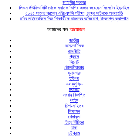
জাহাঙ্গীর সরকার
লিডস ইউনিভার্সিটি থেকে স্নাতক ডিগ্রি অর্জন করেছেন সিলেটের ইছমাইল
২০২৫ সালের প্রশ্নে এইচএসসি পরীক্ষা, কেন্দ্র সচিবকে অব্যাহতি
রাবির লাইব্রেরিতে তিন শিক্ষার্থীকে মারধরের অভিযোগ, উত্তপ্ত ক্যাম্পাস
আমাদের যত
আয়োজন...
জাতীয়
আন্তর্জাতিক
রাজনীতি
প্রবাস
সিলেট
মৌলভীবাজার
সুনামগঞ্জ
হবিগঞ্জ
এক্সক্লুসিভ
মতামত
সংবাদ বিজ্ঞপ্তি
পর্যটন
শিল্প-সাহিত্য
শিক্ষাঙ্গন
খেলাধুলা
চিত্র বিচিত্র
ঢাকা
চট্টগ্রাম