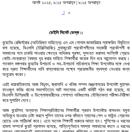
আগষ্ট ২০২৫, ৯:২৫ অপরাহ্ন | ৯:২৫ অপরাহ্ন
|
০
ডেইলি সিলেট ডেস্ক ::
বুয়েটের রেজিস্ট্রার (অতিরিক্ত দায়িত্বে) এন এম গোলাম জাকারিয়ার স্বাক্ষরিত বিবৃতিতে
বলা হয়েছে, বিএসসি (ইঞ্জিনিয়ারিং) গ্র্যাজুয়েট প্রকৌশলীদের সহকারী প্রকৌশলী বা
সমমানের পদে চাকরি পাওয়ার ক্ষেত্রে অধিকার সুরক্ষা, সুসংহত করাসহ সংশ্লিষ্ট গ্রেডে
কোটা–সংক্রান্ত বৈষম্য দূর করার দাবিতে শিক্ষার্থীরা কয়েক দিন ধরে আন্দোলন করছে।
গতকাল মঙ্গলবার বুয়েটের উপাচার্য ও সহ–উপাচার্য সচিবালয়ে শিক্ষা উপদেষ্টার সঙ্গে দেখা
করে দ্রুত শিক্ষার্থীদের দাবি বাস্তবায়নের লক্ষ্যে প্রয়োজনীয় ব্যবস্থা নেওয়ার জন্য
অনুরোধ করেন।
এরই ধারাবাহিকতায় আজ বিদ্যুৎ, জ্বালানি ও খনিজ সম্পদ মন্ত্রণালয়ের উপদেষ্টা মুহাম্মদ
ফাওজুল কবির খানের সভাপতিত্বে আট সদস্যের একটি কমিটি গঠন করা হয়েছে, যা
বিএসসি ডিগ্রিধারী ও ডিপ্লোমাধারীদের পেশাগত দাবিগুলোর যৌক্তিকতা পরীক্ষা-নিরীক্ষা
করে সুপারিশ দেবে।
আজ বুয়েটসহ অন্যান্য শিক্ষাপ্রতিষ্ঠানের শিক্ষার্থীরা প্রধান উপদেষ্টার বাসভবন যমুনা
অভিমুখে যাওয়ার চেষ্টা করলে পুলিশ তাদের ওপর কাঁদানে গ্যাসের শেল ও সাউন্ড গ্রেনেড
ছোড়ে এবং লাঠিচার্জ করে। এতে অনেক শিক্ষার্থী গুরুতর আহত হন। পুলিশের এ ধরনের
হামলা সম্পর্কে বুয়েট প্রশাসন বলেছে, শান্তিপূর্ণভাবে সমস্যা সমাধানের বদলে এ ধরনের
আচরণ কোনোভাবেই গ্রহণযোগ্য নয়। প্রশাসন পুলিশের এ আচরণে অত্যন্ত ক্ষুব্ধ,