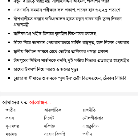
নতুন দায়িত্বে স্বরাষ্ট্রমন্ত্রী সালাহউদ্দিন আহমদ, প্রজ্ঞাপন জারি
এসএসসি-সমমান পরীক্ষার ফল প্রকাশ, পাসের হার ৬২.২৫ শতাংশ
বাঁশখালীতে বন্যায় ক্ষতিগ্রস্তদের হাতে নতুন ঘরের চাবি তুলে দিলেন
প্রধানমন্ত্রী
মানিকগঞ্জে শহীদ মিনারে ঝুলছিল কিশোরের মরদেহ
স্ত্রীকে নিয়ে ভাসমান পেয়ারাবাজারে মার্কিন রাষ্ট্রদূত, স্বাদ নিলেন পেয়ারার
স্থানীয় নির্বাচন সামনে রেখে ভোটার তালিকার খসড়া প্রকাশ
চাঁদপুরের সিভিল সার্জনকে বদলি, দুই ঘণ্টায় সিদ্ধান্ত প্রত্যাহার স্বাস্থ্যমন্ত্রীর
হামের উপসর্গ নিয়ে আরও ৬ জনের মৃত্যু
চুয়াডাঙ্গা সীমান্তে ৩ জনকে ‘পুশ ইন’ চেষ্টা বিএসএফের, ঠেকাল বিজিবি
আমাদের যত
আয়োজন...
জাতীয়
আন্তর্জাতিক
রাজনীতি
প্রবাস
সিলেট
মৌলভীবাজার
সুনামগঞ্জ
হবিগঞ্জ
এক্সক্লুসিভ
মতামত
সংবাদ বিজ্ঞপ্তি
পর্যটন