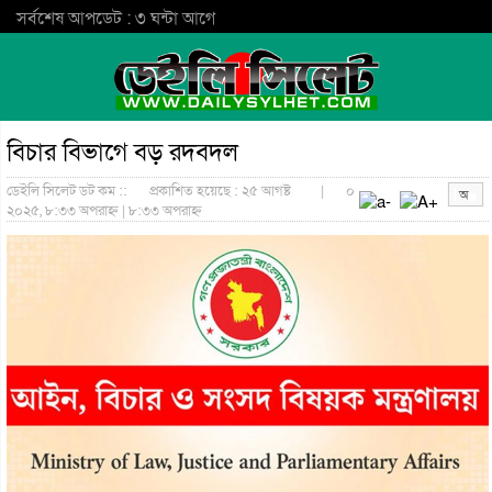
সর্বশেষ আপডেট : ৩ ঘন্টা আগে
বিচার বিভাগে বড় রদবদল
ডেইলি সিলেট ডট কম ::
প্রকাশিত হয়েছে : ২৫ আগষ্ট
|
০
২০২৫, ৮:৩৩ অপরাহ্ন | ৮:৩৩ অপরাহ্ন