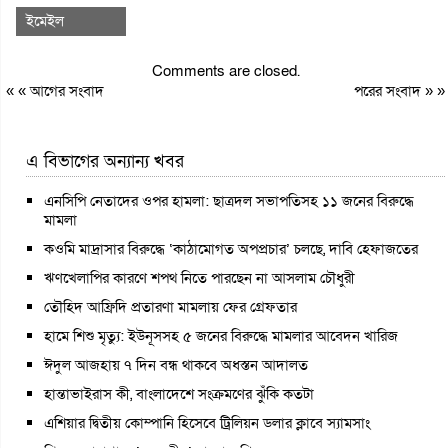
ইমেইল
Comments are closed.
« «
আগের সংবাদ
পরের সংবাদ
» »
এ বিভাগের অন্যান্য খবর
এনসিপি নেতাদের ওপর হামলা: ছাত্রদল সভাপতিসহ ১১ জনের বিরুদ্ধে
মামলা
কওমি মাদ্রাসার বিরুদ্ধে ‘কাঠামোগত অপপ্রচার’ চলছে, দাবি হেফাজতের
ঋণখেলাপির কারণে শপথ নিতে পারছেন না আসলাম চৌধুরী
তৌহিদ আফ্রিদি প্রতারণা মামলায় ফের গ্রেফতার
হামে শিশু মৃত্যু: ইউনূসসহ ৫ জনের বিরুদ্ধে মামলার আবেদন খারিজ
ঈদুল আজহায় ৭ দিন বন্ধ থাকবে অধস্তন আদালত
হান্তাভাইরাস কী, বাংলাদেশে সংক্রমণের ঝুঁকি কতটা
এশিয়ার দ্বিতীয় কোম্পানি হিসেবে ট্রিলিয়ন ডলার ক্লাবে স্যামসাং