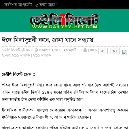
সর্বশেষ আপডেট : ৫ ঘন্টা আগে
ঈদে মিলাদুন্নবী কবে, জানা যাবে সন্ধ্যায়
ডেইলি সিলেট ডট কম ::
প্রকাশিত হয়েছে : ২৩ আগষ্ট
|
০
২০২৫, ২:১১ অপরাহ্ন | ২:১১ অপরাহ্ন
ডেইলি সিলেট ডেস্ক ::
পবিত্র ঈদে মিলাদুন্নবী (সা.) কবে জানা যাবে আজ শনিবার (২৩ আগস্ট) সন্ধ্যায়।
এদিন সাড়ে ৬টায় হিজরি ১৪৪৭ সনের পবিত্র রবিউল আউয়াল মাসের চাঁদ দেখার
জন্য জাতীয় চাঁদ দেখা কমিটির এক সভা অনুষ্ঠিত হবে।
ইসলামিক ফাউন্ডেশন বায়তুল মোকাররম সভাকক্ষে এ সভায় সভাপতিত্ব করবেন
ধর্মবিষয়ক মন্ত্রণালয়ের উপদেষ্টা ড. আ ফ ম খালিদ হোসেন।
বাংলাদেশের আকাশে কোথাও পবিত্র রবিউল আউয়াল মাসের চাঁদ দেখা গেলে তা