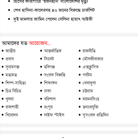
গ্রিসের কারাগারে ‘স্বজনহীন’ বাংলাদেশির মৃত্যু
শেখ হাসিনা-কাদেরসহ ৪০ জনের বিরুদ্ধে চার্জশিট
দুই মামলায় জামিন পেলেন সেলিনা হায়াৎ আইভী
আমাদের যত
আয়োজন...
জাতীয়
আন্তর্জাতিক
রাজনীতি
প্রবাস
সিলেট
মৌলভীবাজার
সুনামগঞ্জ
হবিগঞ্জ
এক্সক্লুসিভ
মতামত
সংবাদ বিজ্ঞপ্তি
পর্যটন
শিল্প-সাহিত্য
শিক্ষাঙ্গন
খেলাধুলা
চিত্র বিচিত্র
ঢাকা
চট্টগ্রাম
খুলনা
বরিশাল
ময়মনসিংহ
রাজশাহী
রংপুর
তথ্যপ্রযুক্তি
বিনোদন
লাইফ স্টাইল
সুসংবাদ প্রতিদিন