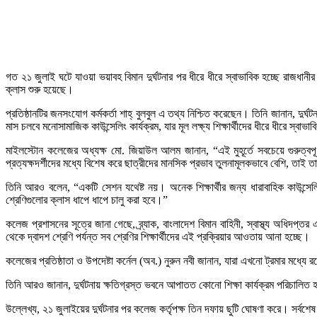
গত ২১ জুলাই ঘটে যাওয়া ভয়াবহ বিমান দুর্ঘটনার পর ধীরে ধীরে স্বাভাবিক হচ্ছে রাজধা
ক্লাস শুরু হয়েছে।
প্রতিষ্ঠানটির জনসংযোগ কর্মকর্তা শাহ্‌ বুলবুল এ তথ্য নিশ্চিত করেছেন। তিনি জানান, দুর
মাস চলবে মনোসামাজিক কাউন্সেলিং কার্যক্রম, যার মূল লক্ষ্য শিক্ষার্থীদের ধীরে ধীরে স্বা
মাইলস্টোন কলেজের অধ্যক্ষ মো. জিয়াউল আলম জানান, “এই মুহূর্তে সবচেয়ে গুরুত্বপূর্
প্রত্যক্ষদর্শীদের মধ্যে বিশেষ করে ছাত্রীদের মানসিক প্রভাব তুলনামূলকভাবে বেশি, ত
তিনি আরও বলেন, “একটি সেশন যথেষ্ট নয়। অনেক শিক্ষার্থীর জন্য ধারাবাহিক কাউন্সেল
শ্রেণিগুলোর ক্লাস ধাপে ধাপে চালু করা হবে।”
কলেজ প্রশাসনের সূত্রে জানা গেছে, ব্র্যাক, বাংলাদেশ বিমান বাহিনী, স্বাস্থ্য অধিদ
থেকে দ্বাদশ শ্রেণি পর্যন্ত সব শ্রেণির শিক্ষার্থীদের এই প্রক্রিয়ার আওতায় আনা হচ্ছে।
কলেজের প্রতিষ্ঠাতা ও উপদেষ্টা কর্নেল (অব.) নুরুন নবী জানান, যারা এখনো ট্রমার মধ্যে
তিনি আরও জানান, দুর্ঘটনায় ক্ষতিগ্রস্ত ভবনে আপাতত কোনো শিক্ষা কার্যক্রম পরিচালিত
উল্লেখ্য, ২১ জুলাইয়ের দুর্ঘটনার পর কলেজ কর্তৃপক্ষ তিন দফায় ছুটি ঘোষণা করে। সর্বশে