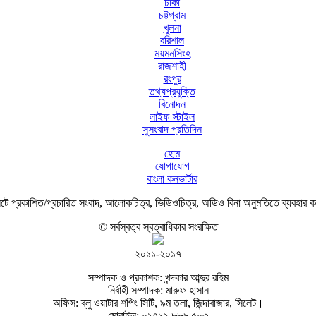
ঢাকা
চট্টগ্রাম
খুলনা
বরিশাল
ময়মনসিংহ
রাজশাহী
রংপুর
তথ্যপ্রযুক্তি
বিনোদন
লাইফ স্টাইল
সুসংবাদ প্রতিদিন
হোম
যোগাযোগ
বাংলা কনভার্টার
ে প্রকাশিত/প্রচারিত সংবাদ, আলোকচিত্র, ভিডিওচিত্র, অডিও বিনা অনুমতিতে ব্যবহার 
© সর্বস্বত্ব স্বত্বাধিকার সংরক্ষিত
২০১১-২০১৭
সম্পাদক ও প্রকাশক: খন্দকার আব্দুর রহিম
নির্বাহী সম্পাদক: মারুফ হাসান
অফিস: ব্লু ওয়াটার শপিং সিটি, ৯ম তলা, জিন্দাবাজার, সিলেট।
মোবাইল: ০১৭১২ ৮৮৬ ৫০৩