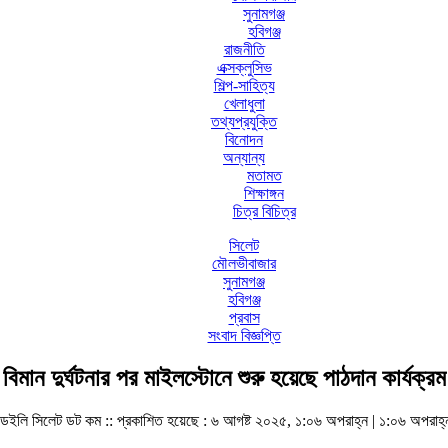
সুনামগঞ্জ
হবিগঞ্জ
রাজনীতি
এক্সক্লুসিভ
শিল্প-সাহিত্য
খেলাধুলা
তথ্যপ্রযুক্তি
বিনোদন
অন্যান্য
মতামত
শিক্ষাঙ্গন
চিত্র বিচিত্র
সিলেট
মৌলভীবাজার
সুনামগঞ্জ
হবিগঞ্জ
প্রবাস
সংবাদ বিজ্ঞপ্তি
বিমান দুর্ঘটনার পর মাইলস্টোনে শুরু হয়েছে পাঠদান কার্যক্রম
ডেইলি সিলেট ডট কম ::
প্রকাশিত হয়েছে : ৬ আগষ্ট ২০২৫, ১:০৬ অপরাহ্ন | ১:০৬ অপরাহ্