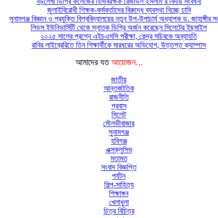
বড়লেখা ডিগ্রি কলেজের হিসাবরক্ষক রেজাউল ইসলাম’র বিদায় সংবর্ধনা
জুলাইবিরোধী শিক্ষক-কর্মকর্তাদের বিরুদ্ধে ব্যবস্থা নিচ্ছে ঢাবি
সুনামগঞ্জ বিজ্ঞান ও প্রযুক্তি বিশ্ববিদ্যালয়ের নতুন উপ-উপাচার্য অধ্যাপক ড. জাহাঙ্গীর 
লিডস ইউনিভার্সিটি থেকে স্নাতক ডিগ্রি অর্জন করেছেন সিলেটের ইছমাইল
২০২৫ সালের প্রশ্নে এইচএসসি পরীক্ষা, কেন্দ্র সচিবকে অব্যাহতি
রাবির লাইব্রেরিতে তিন শিক্ষার্থীকে মারধরের অভিযোগ, উত্তপ্ত ক্যাম্পাস
আমাদের যত
আয়োজন...
জাতীয়
আন্তর্জাতিক
রাজনীতি
প্রবাস
সিলেট
মৌলভীবাজার
সুনামগঞ্জ
হবিগঞ্জ
এক্সক্লুসিভ
মতামত
সংবাদ বিজ্ঞপ্তি
পর্যটন
শিল্প-সাহিত্য
শিক্ষাঙ্গন
খেলাধুলা
চিত্র বিচিত্র