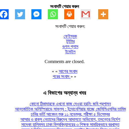
সংবাদটি শেয়ার করুন
সংবাদটি শেয়ার করুন:
ফেইসবুক
টুইটার
গুগল প্লাস
ইমেইল
Comments are closed.
« «
আগের সংবাদ
পরের সংবাদ
» »
এ বিভাগের অন্যান্য খবর
কোনো ঠিকাদারকে এখনো কাজ দেওয়া হয়নি: জবি প্রশাসন
আন্তর্জাতিক অলিম্পিয়াডে সাফল্য : ইন্দোনেশিয়ায় যাচ্ছে জেসিপিএসসির তামিম
ঢাবির ভর্তি আবেদন শুরু ১১ নভেম্বর, পরীক্ষা ৫ ডিসেম্বর
আম্মার ও রাকসু নেতাদের বিরুদ্ধে আদালতে অভিযোগ, তদন্তের নির্দেশ
সাদেকা হালিমসহ ঢাকা বিশ্ববিদ্যালয়ের ৩ শিক্ষক সাময়িকভাবে বরখাস্ত