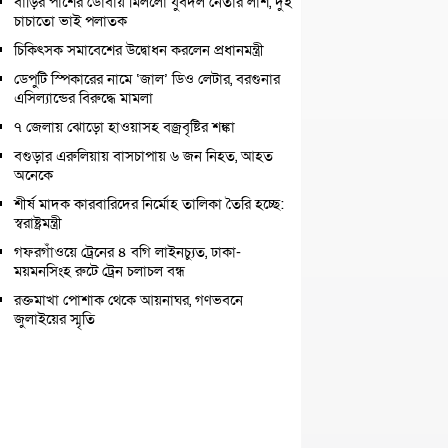
বাড়ির পাশের ডোবায় মিললো যুবদল নেতার লাশ, দুই
চাচাতো ভাই পলাতক
চিকিৎসক সমাবেশের উদ্বোধন করলেন প্রধানমন্ত্রী
ডেপুটি স্পিকারের নামে ‘জাল’ ডিও লেটার, বরগুনার
এসিল্যান্ডের বিরুদ্ধে মামলা
৭ জেলায় ঝোড়ো হাওয়াসহ বজ্রবৃষ্টির শঙ্কা
বগুড়ার এরুলিয়ায় বাসচাপায় ৬ জন নিহত, আহত
অনেকে
শীর্ষ মাদক কারবারিদের নির্মোহ তালিকা তৈরি হচ্ছে:
স্বরাষ্ট্রমন্ত্রী
গফরগাঁওয়ে ট্রেনের ৪ বগি লাইনচ্যুত, ঢাকা-
ময়মনসিংহ রুটে ট্রেন চলাচল বন্ধ
রক্তমাখা পোশাক থেকে আয়নাঘর, গণভবনে
জুলাইয়ের স্মৃতি