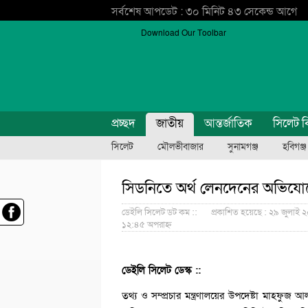
সর্বশেষ আপডেট : ৩০ মিনিট ৪৩ সেকেন্ড আগে
Download Our Toolbar
প্রচ্ছদ
জাতীয়
আন্তর্জাতিক
সিলেট ব
সিলেট
মৌলভীবাজার
সুনামগঞ্জ
হবিগঞ্জ
সিডনিতে অর্থ লেনদেনের অভিয
ডেইলি সিলেট ডট কম ::
প্রকাশিত হয়েছে : ২৯ জুলাই ২
১২:৪৫ অপরাহ্ন
ডেইলি সিলেট ডেস্ক ::
তথ্য ও সম্প্রচার মন্ত্রণালয়ের উপদেষ্টা মাহফুজ