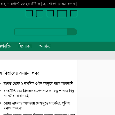
বার, ৮ অগাস্ট ২০২৬ খ্রীষ্টাব্দ | ২৪ শ্রাবণ ১৪৩৩ বঙ্গাব্দ |
প্রযুক্তি
বিনোদন
অন্যান্য
এ বিভাগের অন্যান্য খবর
ভারত থেকে ২ দশমিক ৩ টন কাঁদুনে গ্যাস আমদানি
রাজনীতি যেন নিজেদের পেশাগত দায়িত্ব পালনে বিঘ্ন
না ঘটায়: প্রধানমন্ত্রী
বোমা হামলার আশঙ্কায় দেশজুড়ে সতর্কতা, পুলিশ
বলছে ‘গুজব’