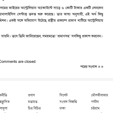
লমের ভাইয়ের অস্ট্রেলিয়ান অ্যাকাউন্টে সাড়ে ৬ কোটি টাকার একটি লেনদেন
 অ্যানালাইসিস সেন্টার) তদন্ত শুরু করেছে। তার ভাষ্য অনুযায়ী, এই অর্থ কিছু
শন। একই সঙ্গে অভিযোগ উঠেছে, রাষ্ট্রীয় প্রকল্পে প্রভাব খাটিয়ে অস্ট্রেলিয়ায়
 যায়নি। তবে তিনি জানিয়েছেন, সময়মতো ‘প্রমাণসহ’ সবকিছু প্রকাশ করবেন।
Comments are closed.
পরের সংবাদ
» »
জনীতি
প্রবাস
সিলেট
মৌলভীবাজার
্সক্লুসিভ
মতামত
সংবাদ বিজ্ঞপ্তি
পর্যটন
লাধুলা
চিত্র বিচিত্র
ঢাকা
চট্টগ্রাম