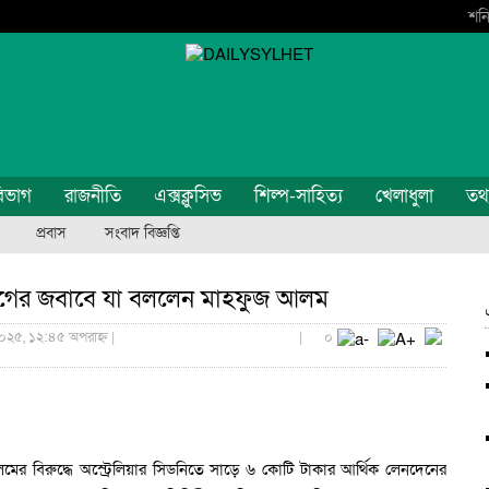
শনি
িভাগ
রাজনীতি
এক্সক্লুসিভ
শিল্প-সাহিত্য
খেলাধুলা
তথ্য
প্রবাস
সংবাদ বিজ্ঞপ্তি
োগের জবাবে যা বললেন মাহফুজ আলম
০২৫, ১২:৪৫ অপরাহ্ন |
|
০
 আলমের বিরুদ্ধে অস্ট্রেলিয়ার সিডনিতে সাড়ে ৬ কোটি টাকার আর্থিক লেনদেনের