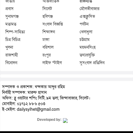
জাতীয়
আন্তর্জাতিক
রাজনীতি
প্রবাস
সিলেট
মৌলভীবাজার
সুনামগঞ্জ
হবিগঞ্জ
এক্সক্লুসিভ
মতামত
সংবাদ বিজ্ঞপ্তি
পর্যটন
শিল্প-সাহিত্য
শিক্ষাঙ্গন
খেলাধুলা
চিত্র বিচিত্র
ঢাকা
চট্টগ্রাম
খুলনা
বরিশাল
ময়মনসিংহ
রাজশাহী
রংপুর
তথ্যপ্রযুক্তি
বিনোদন
লাইফ স্টাইল
সুসংবাদ প্রতিদিন
সম্পাদক ও প্রকাশক: খন্দকার আব্দুর রহিম
নির্বাহী সম্পাদক: মারুফ হাসান
অফিস: ব্লু ওয়াটার শপিং সিটি, ৯ম তলা, জিন্দাবাজার, সিলেট।
মোবাইল: ০১৭১২ ৮৮৬ ৫০৩
ই-মেইল: dailysylhet@gmail.com
Developed by: