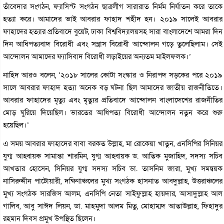
তাঁবেদার সংগঠন, ফ্যাসিস্ট সংগঠন ছাত্রলীগ সারারাত নির্মম নির্যাতন করে তাকে
হত্যা করে। আমাদের ভাই আবরার ফাহাদ শহীদ হন। ২০১৯ সালেই আবরার
ফাহাদের হত্যার প্রতিবাদে বুয়েট, ঢাকা বিশ্ববিদ্যালয়সহ সারা বাংলাদেশে আমরা দিন
দিন আধিপত্যবাদ বিরোধী এবং সন্ত্রাস বিরোধী আন্দোলন গড়ে তুলেছিলাম। সেই
আন্দোলন আমাদের ফ্যাসিবাদ বিরোধী লড়াইয়ের অন্যতম মাইলফলক।’
নাহিদ আরও বলেন, ‘২০১৮ সালের কোটা সংস্কার ও নিরাপদ সড়কের পরে ২০১৯
সালে আবরার ফাহাদ হত্যা অনেক বড় ঘটনা ছিল আমাদের জাতীয় রাজনীতিতে।
আবরার ফাহাদের মৃত্যু এবং মৃত্যুর প্রতিবাদে আন্দোলন বাংলাদেশের রাজনীতির
মোড় ঘুরিয়ে দিয়েছিল। ভারতের আধিপত্য বিরোধী আন্দোলন নতুন করে শুরু
হয়েছিল।’
এ সময় আবরার ফাহাদের বাবা বরকত উল্লাহ, মা রোকেয়া খাতুন, এনসিপির সিনিয়র
যুগ্ম আহ্বায়ক সামান্তা শারমিন, যুগ্ম আহ্বায়ক ড. আতিক মুজাহিদ, সদস্য সচিব
আখতার হোসেন, সিনিয়র যুগ্ম সদস্য সচিব ডা. তাসনিম জারা, মুখ্য সমন্বয়ক
নাসিরুদ্দীন পাটোয়ারী, দক্ষিণাঞ্চলের মুখ্য সংগঠক হাসনাত আবদুল্লাহ, উত্তরাঞ্চলের
মুখ্য সংগঠক সারজিস আলম, এনসিপি নেতা সাইফুল্লাহ হায়দার, আসাদুল্লাহ আল
গালিব, আবু সাঈদ লিয়ন, ডা. মাহমুদা আলম মিতু, মোহাম্মদ আতাউল্লাহ, ফিহাদুর
রহমান দিবস প্রমুখ উপস্থিত ছিলেন।