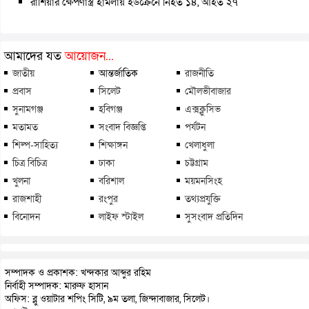
রাশিয়ার ক্ষেপণাস্ত্র হামলায় ইউক্রেনে নিহত ১৪, আহত ২৭
আমাদের যত
আয়োজন...
জাতীয়
আন্তর্জাতিক
রাজনীতি
প্রবাস
সিলেট
মৌলভীবাজার
সুনামগঞ্জ
হবিগঞ্জ
এক্সক্লুসিভ
মতামত
সংবাদ বিজ্ঞপ্তি
পর্যটন
শিল্প-সাহিত্য
শিক্ষাঙ্গন
খেলাধুলা
চিত্র বিচিত্র
ঢাকা
চট্টগ্রাম
খুলনা
বরিশাল
ময়মনসিংহ
রাজশাহী
রংপুর
তথ্যপ্রযুক্তি
বিনোদন
লাইফ স্টাইল
সুসংবাদ প্রতিদিন
সম্পাদক ও প্রকাশক: খন্দকার আব্দুর রহিম
নির্বাহী সম্পাদক: মারুফ হাসান
অফিস: ব্লু ওয়াটার শপিং সিটি, ৯ম তলা, জিন্দাবাজার, সিলেট।