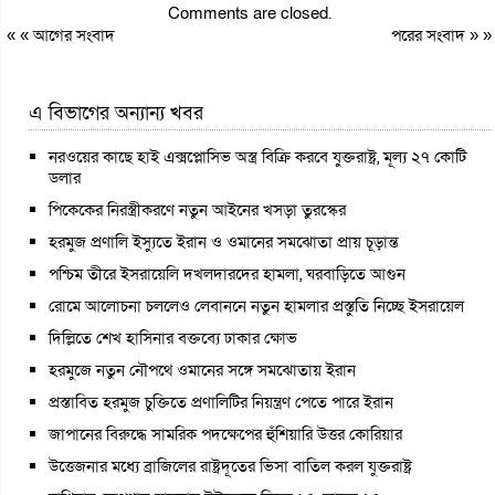
Comments are closed.
« «
আগের সংবাদ
পরের সংবাদ
» »
এ বিভাগের অন্যান্য খবর
নরওয়ের কাছে হাই এক্সপ্লোসিভ অস্ত্র বিক্রি করবে যুক্তরাষ্ট্র, মূল্য ২৭ কোটি
ডলার
পিকেকের নিরস্ত্রীকরণে নতুন আইনের খসড়া তুরস্কের
হরমুজ প্রণালি ইস্যুতে ইরান ও ওমানের সমঝোতা প্রায় চূড়ান্ত
পশ্চিম তীরে ইসরায়েলি দখলদারদের হামলা, ঘরবাড়িতে আগুন
রোমে আলোচনা চললেও লেবাননে নতুন হামলার প্রস্তুতি নিচ্ছে ইসরায়েল
দিল্লিতে শেখ হাসিনার বক্তব্যে ঢাকার ক্ষোভ
হরমুজে নতুন নৌপথে ওমানের সঙ্গে সমঝোতায় ইরান
প্রস্তাবিত হরমুজ চুক্তিতে প্রণালিটির নিয়ন্ত্রণ পেতে পারে ইরান
জাপানের বিরুদ্ধে সামরিক পদক্ষেপের হুঁশিয়ারি উত্তর কোরিয়ার
উত্তেজনার মধ্যে ব্রাজিলের রাষ্ট্রদূতের ভিসা বাতিল করল যুক্তরাষ্ট্র