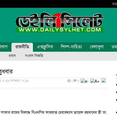
শুক
িভাগ
রাজনীতি
এক্সক্লুসিভ
শিল্প-সাহিত্য
খেলাধুলা
তথ্য
প্রবাস
সংবাদ বিজ্ঞপ্তি
ুধবার
, ৭:১৯ অপরাহ্ন | ৭:১৯
|
০
ার রায়ের বিরুদ্ধে বিএনপির ভারপ্রাপ্ত চেয়ারম্যান তারেক রহমানের স্ত্রী ডা.