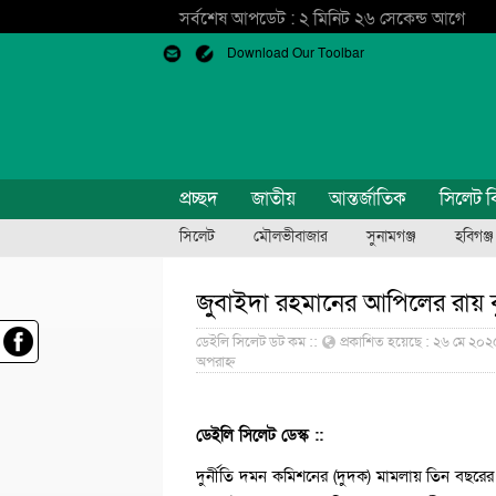
সর্বশেষ আপডেট : ২ মিনিট ২৬ সেকেন্ড আগে
Download Our Toolbar
প্রচ্ছদ
জাতীয়
আন্তর্জাতিক
সিলেট ব
সিলেট
মৌলভীবাজার
সুনামগঞ্জ
হবিগঞ্জ
জুবাইদা রহমানের আপিলের রায় ব
ডেইলি সিলেট ডট কম ::
প্রকাশিত হয়েছে : ২৬ মে ২০২৫
অপরাহ্ন
ডেইলি সিলেট ডেস্ক ::
দুর্নীতি দমন কমিশনের (দুদক) মামলায় তিন বছরের সাজ