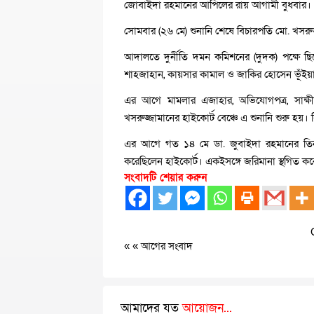
জোবাইদা রহমানের আপিলের রায় আগামী বুধবার।
সোমবার (২৬ মে) শুনানি শেষে বিচারপতি মো. খসরুজ
আদালতে দুর্নীতি দমন কমিশনের (দুদক) পক্ষ
শাহজাহান, কায়সার কামাল ও জাকির হোসেন ভূঁইয়
এর আগে মামলার এজাহার, অভিযোগপত্র, সাক্ষীদ
খসরুজ্জামানের হাইকোর্ট বেঞ্চে এ শুনানি শুরু হয়
এর আগে গত ১৪ মে ডা. জুবাইদা রহমানের তিন বছ
করেছিলেন হাইকোর্ট। একইসঙ্গে জরিমানা স্থগিত কর
সংবাদটি শেয়ার করুন
« «
আগের সংবাদ
আমাদের যত
আয়োজন...