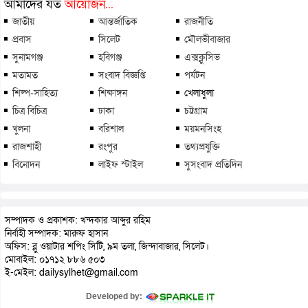
আমাদের যত
আয়োজন...
জাতীয়
আন্তর্জাতিক
রাজনীতি
প্রবাস
সিলেট
মৌলভীবাজার
সুনামগঞ্জ
হবিগঞ্জ
এক্সক্লুসিভ
মতামত
সংবাদ বিজ্ঞপ্তি
পর্যটন
শিল্প-সাহিত্য
শিক্ষাঙ্গন
খেলাধুলা
চিত্র বিচিত্র
ঢাকা
চট্টগ্রাম
খুলনা
বরিশাল
ময়মনসিংহ
রাজশাহী
রংপুর
তথ্যপ্রযুক্তি
বিনোদন
লাইফ স্টাইল
সুসংবাদ প্রতিদিন
সম্পাদক ও প্রকাশক: খন্দকার আব্দুর রহিম
নির্বাহী সম্পাদক: মারুফ হাসান
অফিস: ব্লু ওয়াটার শপিং সিটি, ৯ম তলা, জিন্দাবাজার, সিলেট।
মোবাইল: ০১৭১২ ৮৮৬ ৫০৩
ই-মেইল: dailysylhet@gmail.com
Developed by: