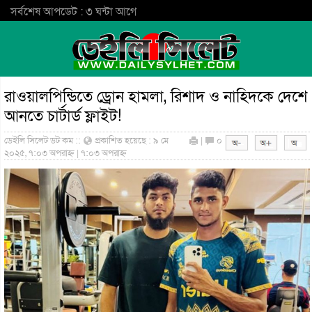
সর্বশেষ আপডেট : ৩ ঘন্টা আগে
রাওয়ালপিন্ডিতে ড্রোন হামলা, রিশাদ ও নাহিদকে দেশে
আনতে চার্টার্ড ফ্লাইট!
ডেইলি সিলেট ডট কম ::
প্রকাশিত হয়েছে : ৯ মে
|
০
২০২৫, ৭:০৩ অপরাহ্ন | ৭:০৩ অপরাহ্ন